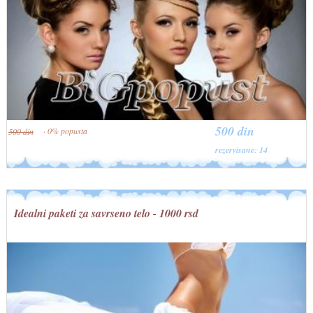
500 din
· 0% popusta
500 din
rezervisane: 14
Idealni paketi za savrseno telo - 1000 rsd