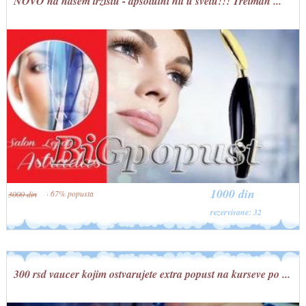
NOVO na našem tržištu - apsolutni hit u svetu!!! Tretman ...
1000 din
· 67% popusta
3000 din
rezervisane: 32
300 rsd vaucer kojim ostvarujete extra popust na kurseve po ...