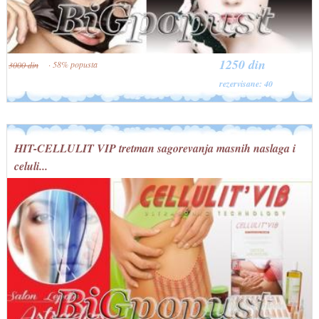
1250 din
· 58% popusta
3000 din
rezervisane: 40
HIT-CELLULIT VIP tretman sagorevanja masnih naslaga i
celuli...