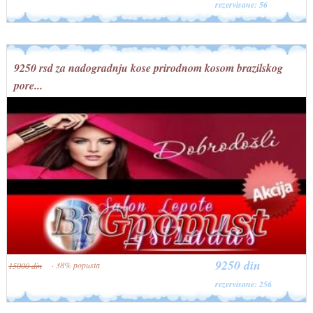
rezervisane: 56
9250 rsd za nadogradnju kose prirodnom kosom brazilskog
pore...
9250 din
· 38% popusta
15000 din
rezervisane: 256