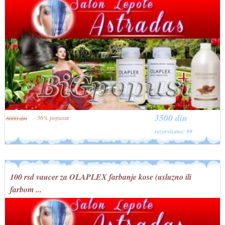
3500 din
· 56% popusta
8000 din
rezervisane: 99
100 rsd vaucer za OLAPLEX farbanje kose (usluzno ili
farbom ...