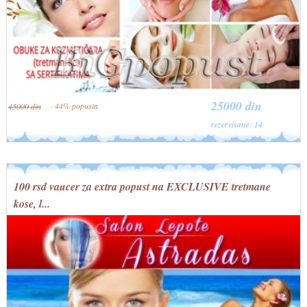
25000 din
· 44% popusta
45000 din
rezervisane: 14
100 rsd vaucer za extra popust na EXCLUSIVE tretmane
kose, l...