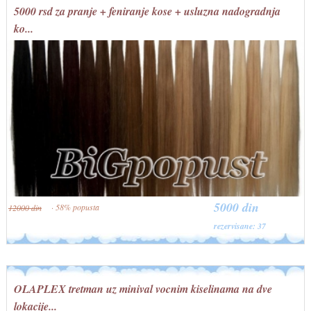
5000 rsd za pranje + feniranje kose + usluzna nadogradnja
ko...
5000 din
· 58% popusta
12000 din
rezervisane: 37
OLAPLEX tretman uz minival vocnim kiselinama na dve
lokacije...