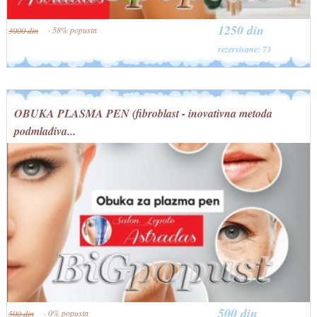
1250 din
· 58% popusta
3000 din
rezervisane: 73
OBUKA PLASMA PEN (fibroblast - inovativna metoda
podmlađiva...
500 din
· 0% popusta
500 din