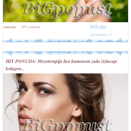
950 din
· 68% popusta
3000 din
rezervisane: 37
HIT PONUDA: Mezoterapija lica kamenom zada (izlucuje
kolagen...