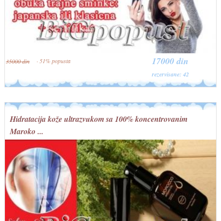
17000 din
· 51% popusta
35000 din
rezervisane: 42
Hidratacija kože ultrazvukom sa 100% koncentrovanim
Maroko ...