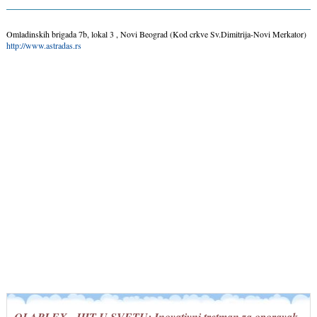
Omladinskih brigada 7b, lokal 3 , Novi Beograd (Kod crkve Sv.Dimitrija-Novi Merkator)
http://www.astradas.rs