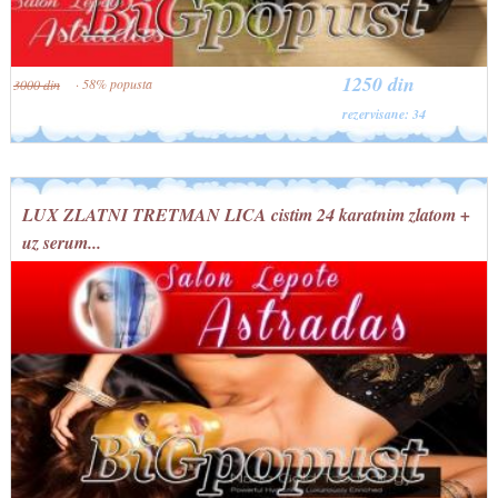
1250 din
· 58% popusta
3000 din
rezervisane: 34
LUX ZLATNI TRETMAN LICA cistim 24 karatnim zlatom +
uz serum...