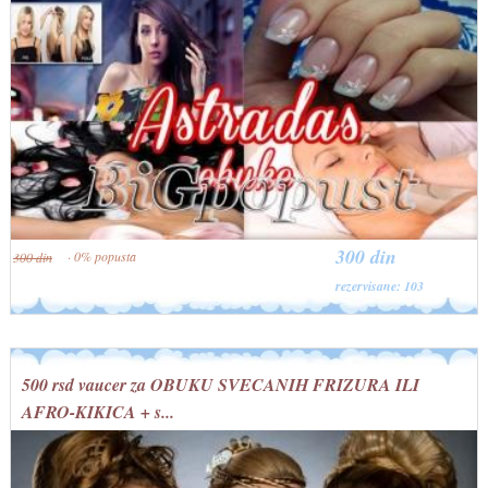
300 din
· 0% popusta
300 din
rezervisane: 103
500 rsd vaucer za OBUKU SVECANIH FRIZURA ILI
AFRO-KIKICA + s...