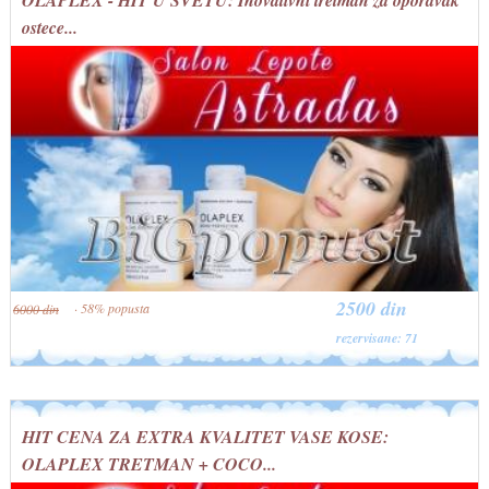
OLAPLEX - HIT U SVETU: Inovativni tretman za oporavak
ostece...
2500 din
· 58% popusta
6000 din
rezervisane: 71
HIT CENA ZA EXTRA KVALITET VASE KOSE:
OLAPLEX TRETMAN + COCO...