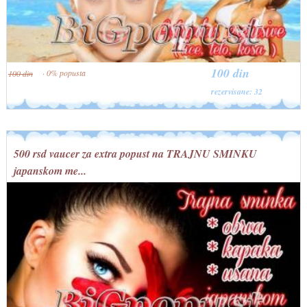
100 din
· 0% popusta
100 din
rezervisane: 32
500 rsd vaucer za extra popust na TRAJNU SMINKU
japanskom me...