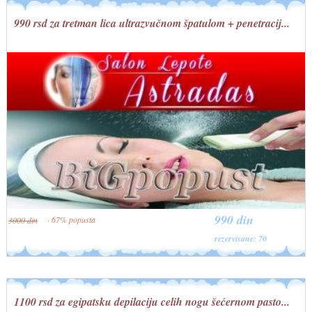
990 rsd za tretman lica ultrazvučnom špatulom + penetracij...
990 din
· 67% popusta
3000 din
rezervisane: 70
1100 rsd za egipatsku depilaciju celih nogu šećernom pasto...