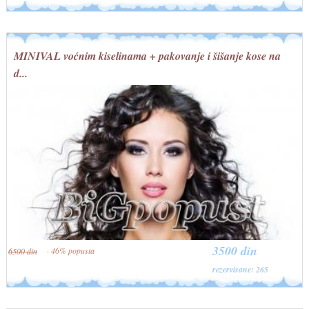
MINIVAL voćnim kiselinama + pakovanje i šišanje kose na
d...
3500 din
· 46% popusta
6500 din
rezervisane: 265