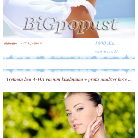
1000 din
· 78% popusta
4550 din
rezervisane: 51
Tretman lica A-HA vocnim kiselinama + gratis analizer koze ...