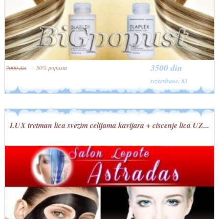
3500 din
· 50% popusta
7000 din
rezervisane: 83
LUX tretman lica svezim celijama kavijara + ciscenje lica UZ...