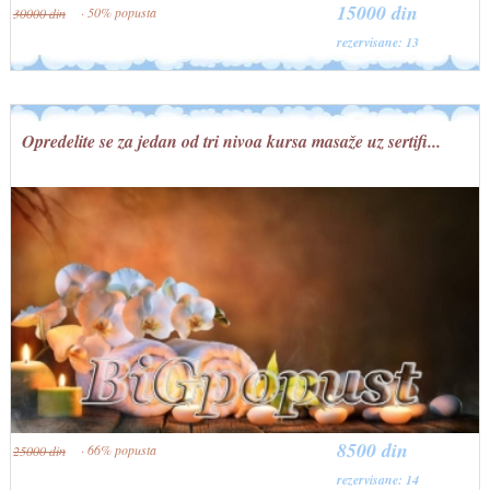
15000 din
· 50% popusta
30000 din
rezervisane: 13
Opredelite se za jedan od tri nivoa kursa masaže uz sertifi...
8500 din
· 66% popusta
25000 din
rezervisane: 14