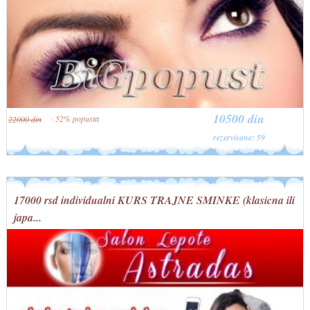
10500 din
· 52% popusta
22000 din
rezervisane: 59
17000 rsd individualni KURS TRAJNE SMINKE (klasicna ili
japa...