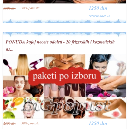
1250 din
· 58% popusta
3000 din
rezervisane: 78
PONUDA kojoj necete odoleti - 20 frizerskih i kozmetickih
us...
1250 din
· 38% popusta
2000 din