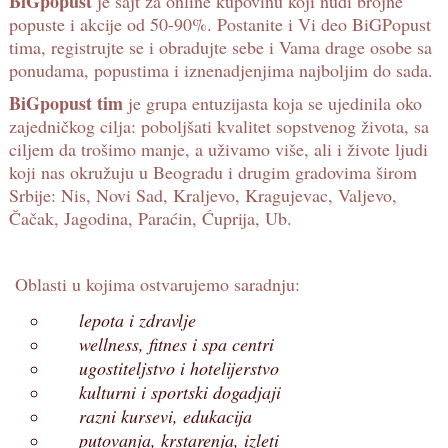
BiGpopust
je sajt za online kupovinu koji nudi brojne
popuste i akcije od 50-90%. Postanite i Vi deo BiGPopust
tima, registrujte se i obradujte sebe i Vama drage osobe sa
ponudama, popustima i iznenadjenjima najboljim do sada.
BiGpopust tim
je grupa entuzijasta koja se ujedinila oko
zajedničkog cilja: poboljšati kvalitet sopstvenog života, sa
ciljem da trošimo manje, a uživamo više, ali i živote ljudi
koji nas okružuju u Beogradu i drugim gradovima širom
Srbije: Nis, Novi Sad, Kraljevo, Kragujevac, Valjevo,
Čačak, Jagodina, Paraćin, Ćuprija, Ub.
Oblasti u kojima ostvarujemo saradnju:
lepota i zdravlje
wellness, fitnes i spa centri
ugostiteljstvo i hotelijerstvo
kulturni i sportski dogadjaji
razni kursevi, edukacija
putovanja, krstarenja, izleti