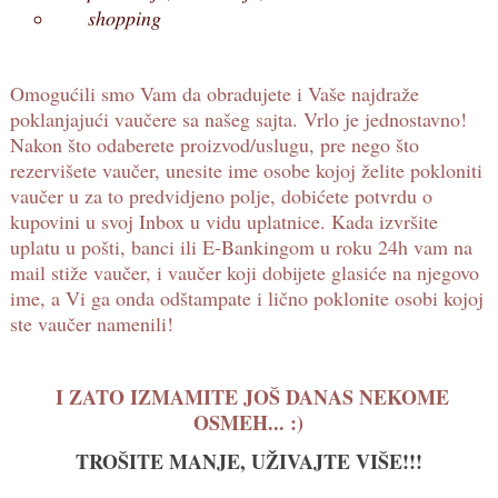
shopping
Omogućili smo Vam da obradujete i Vaše najdraže
poklanjajući vaučere sa našeg sajta. Vrlo je jednostavno!
Nakon što odaberete proizvod/uslugu, pre nego što
rezervišete vaučer, unesite ime osobe kojoj želite pokloniti
vaučer u za to predvidjeno polje, dobićete potvrdu o
kupovini u svoj Inbox u vidu uplatnice. Kada izvršite
uplatu u pošti, banci ili E-Bankingom u roku 24h vam na
mail stiže vaučer, i vaučer koji dobijete glasiće na njegovo
ime, a Vi ga onda odštampate i lično poklonite osobi kojoj
ste vaučer namenili!
I ZATO IZMAMITE JOŠ DANAS NEKOME
OSMEH... :)
TROŠITE MANJE, UŽIVAJTE VIŠE!!!