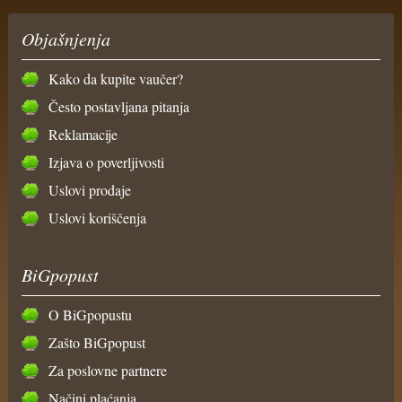
Objašnjenja
Kako da kupite vaučer?
Često postavljana pitanja
Reklamacije
Izjava o poverljivosti
Uslovi prodaje
Uslovi koriščenja
BiGpopust
O BiGpopustu
Zašto BiGpopust
Za poslovne partnere
Načini plaćanja