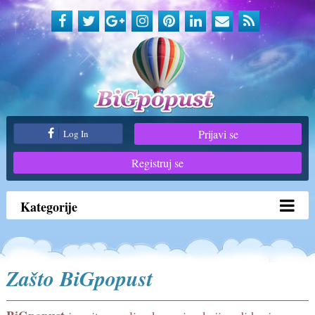
Prijavi se
Log In
Registruj se
Kategorije
Zašto BiGpopust