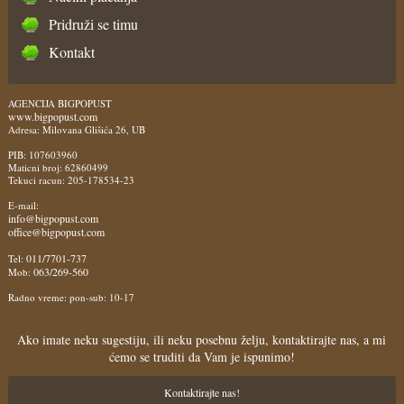
Pridruži se timu
Kontakt
AGENCIJA BIGPOPUST
www.bigpopust.com
Adresa: Milovana Glišića 26, UB
PIB: 107603960
Maticni broj: 62860499
Tekuci racun: 205-178534-23
E-mail:
info@bigpopust.com
office@bigpopust.com
011/7701-737
Tel:
063/269-560
Mob:
Radno vreme: pon-sub: 10-17
Ako imate neku sugestiju, ili neku posebnu želju, kontaktirajte nas, a mi
ćemo se truditi da Vam je ispunimo!
Kontaktirajte nas!