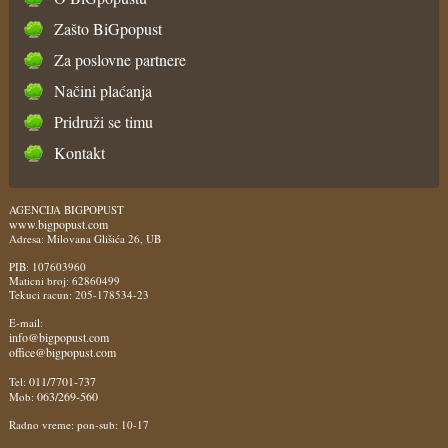
Zašto BiGpopust
Za poslovne partnere
Načini plaćanja
Pridruži se timu
Kontakt
AGENCIJA BIGPOPUST
www.bigpopust.com
Adresa: Milovana Glišića 26, UB
PIB: 107603960
Maticni broj: 62860499
Tekuci racun: 205-178534-23
E-mail:
info@bigpopust.com
office@bigpopust.com
011/7701-737
Tel:
063/269-560
Mob:
Radno vreme: pon-sub: 10-17