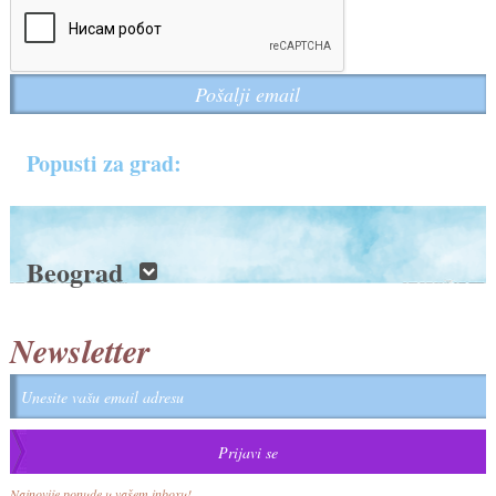
Popusti za grad:
Beograd
Newsletter
Najnovije ponude u vašem inboxu!