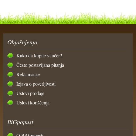
Objašnjenja
Kako da kupite vaučer?
Često postavljana pitanja
Reklamacije
Izjava o poverljivosti
Uslovi prodaje
Uslovi koriščenja
BiGpopust
O BiGpopustu