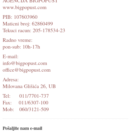
AGENCIJA BIGPOPUST
www.bigpopust.com
PIB: 107603960
Maticni broj: 62860499
Tekuci racun: 205-178534-23
Radno vreme:
pon-sub: 10h-17h
E-mail:
info@bigpopust.com
office@bigpopust.com
Adresa:
Milovana Glišića 26, UB
Tel:
011/7701-737
Fax:
011/6307-100
Mob:
060/3121-509
Pošaljite nam e-mail