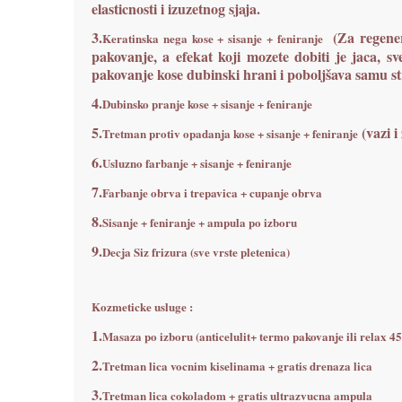
elasticnosti i izuzetnog sjaja.
3.
(Za regener
Keratinska nega kose + sisanje + feniranje
pakovanje, a efekat koji mozete dobiti je jaca, sv
pakovanje kose dubinski hrani i poboljšava samu st
4.
Dubinsko pranje kose + sisanje + feniranje
5.
(vazi i
Tretman protiv opadanja kose + sisanje + feniranje
6.
Usluzno farbanje + sisanje + feniranje
7.
Farbanje obrva i trepavica + cupanje obrva
8.
Sisanje + feniranje + ampula po izboru
9.
Decja Siz frizura (sve vrste pletenica)
Kozmeticke usluge :
1.
Masaza po izboru (anticelulit+ termo pakovanje ili relax 4
2.
Tretman lica vocnim kiselinama + gratis drenaza lica
3.
Tretman lica cokoladom + gratis ultrazvucna ampula