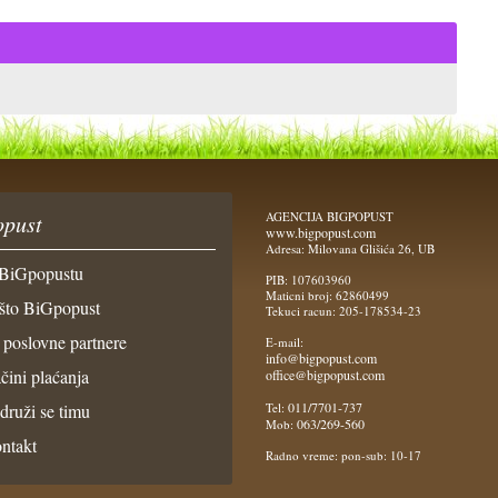
AGENCIJA BIGPOPUST
pust
www.bigpopust.com
Adresa: Milovana Glišića 26, UB
BiGpopustu
PIB: 107603960
Maticni broj: 62860499
što BiGpopust
Tekuci racun: 205-178534-23
 poslovne partnere
E-mail:
info@bigpopust.com
čini plaćanja
office@bigpopust.com
011/7701-737
idruži se timu
Tel:
063/269-560
Mob:
ntakt
Radno vreme: pon-sub: 10-17