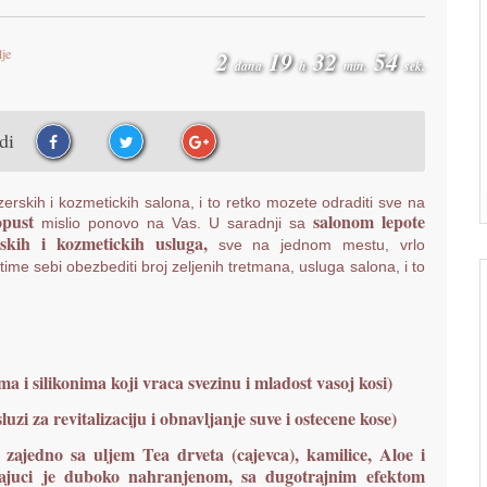
lje
2
19
32
53
dana
h
min.
sek.
udi
zerskih i kozmetickih salona, i to retko mozete odraditi sve na
pust
salonom lepote
mislio ponovo na Vas. U saradnji sa
skih i kozmetickih usluga,
sve na jednom mestu, vrlo
time sebi obezbediti broj zeljenih tretmana, usluga salona, i to
a i silikonima koji vraca svezinu i mladost vasoj kosi)
zi za revitalizaciju i obnavljanje suve i ostecene kose)
 zajedno sa uljem Tea drveta (cajevca), kamilice, Aloe i
vljajuci je duboko nahranjenom, sa dugotrajnim efektom