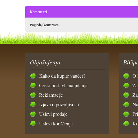
Komentari
Pogledaj komentare
Objašnjenja
BiGpo
Kako da kupite vaučer?
O 
Često postavljana pitanja
Za
Reklamacije
Za
Izjava o poverljivosti
Na
Uslovi prodaje
Pr
Uslovi koriščenja
Ko