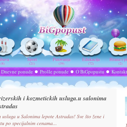
abava
Sport
Putovanja
Edukacija
Hrana i p
(8)
(21)
(39)
(72)
(2)
Dnevne ponude
Prošle ponude
O BiGpopustu
Kontak
izerskih i kozmetickih usluga.u salonima
stradas
ih usluga u Salonima lepote Astradas! Sve što žene i
mestu po specijalnim cenama...