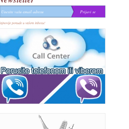
ajnovije ponude u vašem inboxu!