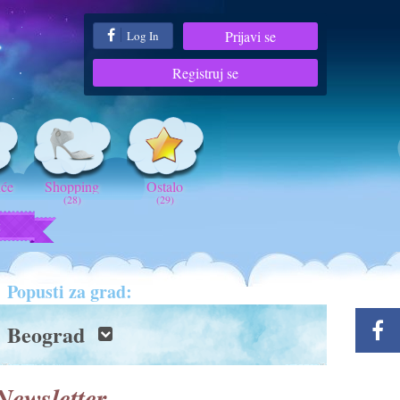
Prijavi se
Log In
Registruj se
iće
Shopping
Ostalo
(28)
(29)
t
Popusti za grad:
Beograd
Newsletter