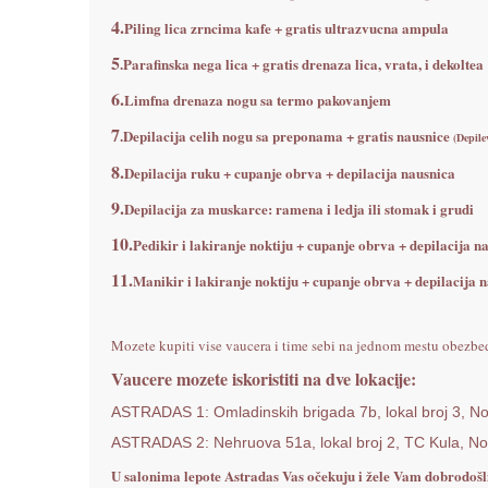
4.
Piling lica zrncima kafe + gratis ultrazvucna ampula
5
.Parafinska nega lica + gratis drenaza lica, vrata, i dekoltea
6.
Limfna drenaza nogu sa termo pakovanjem
7
.Depilacija celih nogu sa preponama + gratis nausnice
(Depil
8.
Depilacija ruku +
cupanje obrva + depilacija nausnica
9.
Depilacija za muskarce: ramena i ledja ili stomak i grudi
10.
Pedikir i lakiranje noktiju
+ cupanje obrva + depilacija n
11.
Manikir i lakiranje noktiju + cupanje obrva + depilacija 
Mozete kupiti vise vaucera i time sebi na jednom mestu obezbed
Vaucere mozete iskoristiti na dve lokacije:
ASTRADAS 1: Omladinskih brigada 7b, lokal broj 3, N
ASTRADAS 2: Nehruova 51a, lokal broj 2, TC Kula, N
U salonima lepote Astradas Vas očekuju i žele Vam dobrodošl