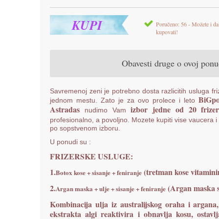
KUPI
Poručeno: 56 - Možete i da
kupovati!
Obavesti druge o ovoj pon
Savremenoj zeni je potrebno dosta razlicitih usluga fri
BiGpo
jednom mestu. Zato je za ovo prolece i leto
Astradas
izbor jedne od 20 frizer
nudimo Vam
profesio
nalno, a povoljno. Mozete kupiti vise vaucera i 
po sopstvenom izboru.
U ponudi su :
FRIZERSKE USLUGE:
1.
(tretman kose vitaminim
Botox kose + sisanje + feniranje
2.
(Argan maska slu
Argan maska + ulje + sisanje + feniranje
Kombinacija ulja iz australijskog oraha i argana,
ekstrakta algi reaktivira i obnavlja kosu, osta