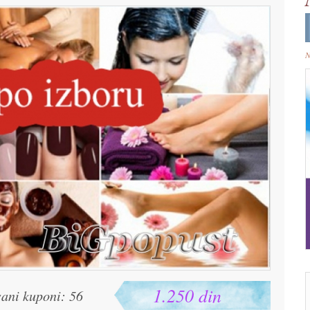
N
1.250 din
sani kuponi: 56