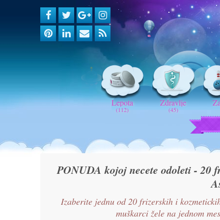
Lepota
Zdravlje
Z
(112)
(45)
PONUDA kojoj necete odoleti - 20 fr
A
Izaberite jednu od 20 frizerskih i kozmetick
muškarci žele na jednom 