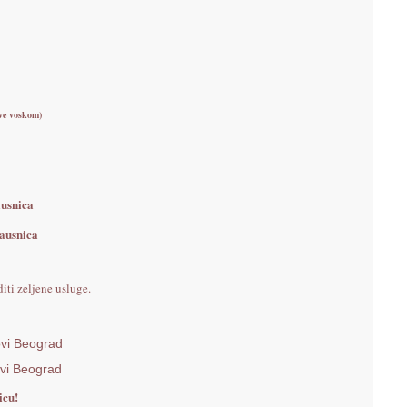
eve voskom)
ausnica
nausnica
iti zeljene usluge.
ovi Beograd
ovi Beograd
icu!