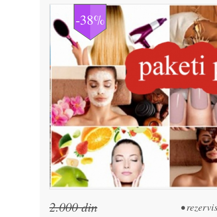
-38%
2.000 din
• rezervi