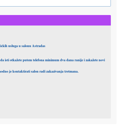
ickih usluga u salonu Astradas
da isti otkažete putem telefona minimum dva dana ranije i zakažete novi
no je kontaktirati salon radi zakazivanja tretmana.