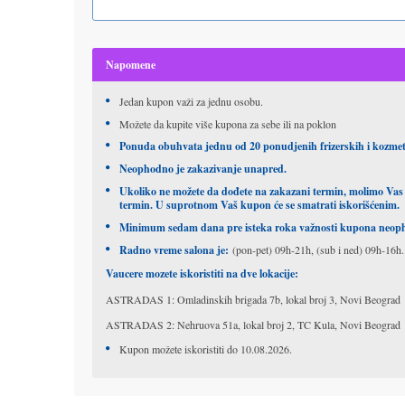
Napomene
Jedan kupon važi za jednu osobu.
Možete da kupite više kupona za sebe ili na poklon
Ponuda obuhvata jednu od 20 ponudjenih frizerskih i kozmet
Neophodno je zakazivanje unapred.
Ukoliko ne možete da dođete na zakazani termin, molimo Vas 
termin. U suprotnom Vaš kupon će se smatrati iskorišćenim.
Minimum sedam dana pre isteka roka važnosti kupona neophod
Radno vreme salona je:
(pon-pet) 09h-21h, (sub i ned) 09h-16h.
Vaucere mozete iskoristiti na dve lokacije:
ASTRADAS 1: Omladinskih brigada 7b, lokal broj 3, Novi Beograd
ASTRADAS 2: Nehruova 51a, lokal broj 2, TC Kula, Novi Beograd
Kupon možete iskoristiti do 10.08.2026.