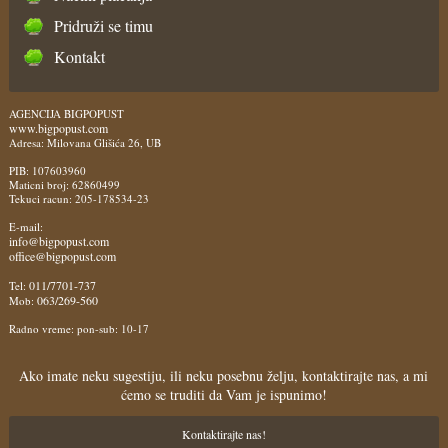
Pridruži se timu
Kontakt
AGENCIJA BIGPOPUST
www.bigpopust.com
Adresa: Milovana Glišića 26, UB
PIB: 107603960
Maticni broj: 62860499
Tekuci racun: 205-178534-23
E-mail:
info@bigpopust.com
office@bigpopust.com
011/7701-737
Tel:
063/269-560
Mob:
Radno vreme: pon-sub: 10-17
Ako imate neku sugestiju, ili neku posebnu želju, kontaktirajte nas, a mi
ćemo se truditi da Vam je ispunimo!
Kontaktirajte nas!