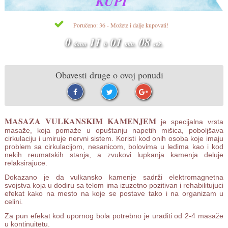
KUPI
Poručeno: 36 - Možete i dalje kupovati!
0
11
01
08
dana
h
min.
sek.
Obavesti druge o ovoj ponudi
MASAZA VULKANSKIM KAMENJEM
je specijalna vrsta
masaže, koja pomaže u opuštanju napetih mišica, poboljšava
cirkulaciju i umiruje nervni sistem. Koristi kod onih osoba koje imaju
problem sa cirkulacijom, nesanicom, bolovima u ledima kao i kod
nekih reumatskih stanja, a zvukovi lupkanja kamenja deluje
relaksirajuce.
Dokazano je da vulkansko kamenje sadrži elektromagnetna
svojstva koja u dodiru sa telom ima izuzetno pozitivan i rehabilitujuci
efekat kako na mesto na koje se postave tako i na organizam u
celini.
Za pun efekat kod upornog bola potrebno je uraditi od 2-4 masaže
u kontinuitetu.