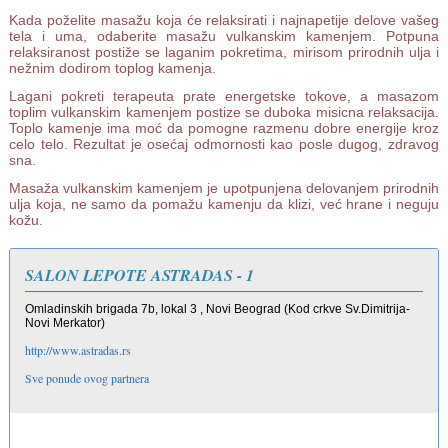
Kada poželite masažu koja će relaksirati i najnapetije delove vašeg
tela i uma, odaberite masažu vulkanskim kamenjem. Potpuna
relaksiranost postiže se laganim pokretima, mirisom prirodnih ulja i
nežnim dodirom toplog kamenja.
Lagani pokreti terapeuta prate energetske tokove, a masazom
toplim vulkanskim kamenjem postize se duboka misicna relaksacija.
Toplo kamenje ima moć da pomogne razmenu dobre energije kroz
celo telo. Rezultat je osećaj odmornosti kao posle dugog, zdravog
sna.
Masaža vulkanskim kamenjem je upotpunjena delovanjem prirodnih
ulja koja, ne samo da pomažu kamenju da klizi, već hrane i neguju
kožu.
SALON LEPOTE ASTRADAS - 1
Omladinskih brigada 7b, lokal 3 , Novi Beograd (Kod crkve Sv.Dimitrija-
Novi Merkator)
http://www.astradas.rs
Sve ponude ovog partnera