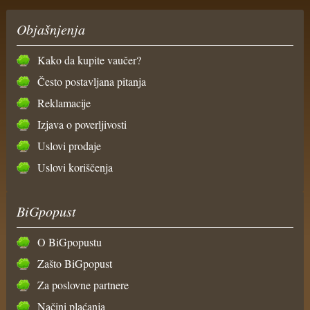
Objašnjenja
Kako da kupite vaučer?
Često postavljana pitanja
Reklamacije
Izjava o poverljivosti
Uslovi prodaje
Uslovi koriščenja
BiGpopust
O BiGpopustu
Zašto BiGpopust
Za poslovne partnere
Načini plaćanja