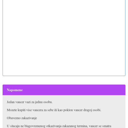
Napomene
Jedan vaucer vazi za jednu osobu.
Mozete kupiti vise vaucera za sebe ili kao poklon vaucer dragoj osobi.
Obavezno zakazivanje
U slucaju ne blagovremenog otkazivanja zakazanog termina, vaucer se smatra