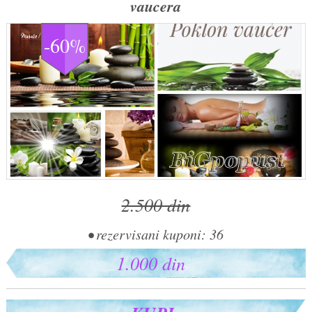
vaucera
-60%
2.500 din
• rezervisani kuponi: 36
1.000 din