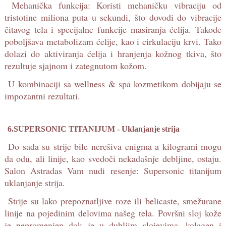
Mehanička funkcija: Koristi mehaničku vibraciju od
tristotine miliona puta u sekundi, što dovodi do vibracije
čitavog tela i specijalne funkcije masiranja ćelija. Takode
poboljšava metabolizam ćelije, kao i cirkulaciju krvi. Tako
dolazi do aktiviranja ćelija i hranjenja kožnog tkiva, što
rezultuje sjajnom i zategnutom kožom.
U kombinaciji sa wellness & spa kozmetikom dobijaju se
impozantni rezultati.
6.SUPERSONIC TITANIJUM - Uklanjanje strija
Do sada su strije bile nerešiva enigma a kilogrami mogu
da odu, ali linije, kao svedoči nekadašnje debljine, ostaju.
Salon Astradas Vam nudi resenje: Supersonic titanijum
uklanjanje strija.
Strije su lako prepoznatljive roze ili belicaste, smežurane
linije na pojedinim delovima našeg tela. Površni sloj kože
je nepromenjen dok je u dubljim slojevima, kolagen i