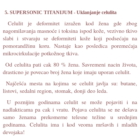
5. SUPERSONIC TITANIJUM - Uklanjanje celulita
Celulit je deformitet izražen kod žena gde zbog
nagomilavanja masnoće i toksina ispod kože, vezivno tkivo
slabi i stvaraju se deformiteti kože koji podsećaju na
pomorandžinu koru. Nastaje kao posledica poremećaja
mikrocirkulacije potkožnog tkiva.
Od celulita pati cak 80 % žena. Savremeni nacin života,
drasticno je povecao broj žena koje imaju uporan celulit.
Najčešća mesta na kojima se celulit javlja su: butane,
listovi, sedalni region, stomak, donji deo leda.
U poznijim godinama celulit se može pojaviti i na
nadlakticama pa cak i vratu. Pojava celulita se ne dešava
samo ženama prekomerne telesne težine u srednjim
godinama. Celulita ima i kod veoma mršavih i mladih
devojaka!