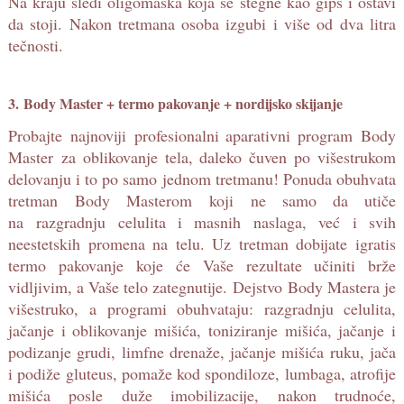
Na kraju sledi oligomaska koja se stegne kao gips i ostavi
da stoji. Nakon tretmana osoba izgubi i više od dva litra
tečnosti.
3. Body Master + termo pakovanje + nordijsko skijanje
Probajte najnoviji profesionalni aparativni program Body
Master za oblikovanje tela, daleko čuven po višestrukom
delovanju i to po samo jednom tretmanu! Ponuda obuhvata
tretman Body Masterom koji ne samo da utiče
na razgradnju celulita i masnih naslaga, već i svih
neestetskih promena na telu. Uz tretman dobijate igratis
termo pakovanje koje će Vaše rezultate učiniti brže
vidljivim, a Vaše telo zategnutije. Dejstvo Body Mastera je
višestruko, a programi obuhvataju: razgradnju celulita,
jačanje i oblikovanje mišića, toniziranje mišića, jačanje i
podizanje grudi, limfne drenaže, jačanje mišića ruku, jača
i podiže gluteus, pomaže kod spondiloze, lumbaga, atrofije
mišića posle duže imobilizacije, nakon trudnoće,