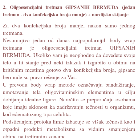
2. Oligoesencijalni tretman GIPSANIH BERMUDA (jedan
tretman - dva konfekcijska broja manje) + nordijsko skijanje
Za dva konfekcijska broja manje, nakon samo jednog
tretmana.
Nesumnjivo jedan od danas najpopularnijih body wrap
tretmana je oligoesencijalni tretman GIPSANIH
BERMUDA. Ukoliko vam je neophodno da dovedete svoje
telo u fit stanje pred neki izlazak i izgubite u obimu na
kritičnim mestima gotovo dva konfekcijska broja, gipsane
bermude su pravo rešenje za Vas.
U prevodu body wrap metode označavaju bandažiranje,
umotavanje tela oligovitaminskim elementima u cilju
dobijanja idealne figure. Naročito se preporučuju osobama
koje imaju sklonost ka zadržavanju tečnosti u organizmu,
kod edematoznog tipa celulita.
Podsticanjem protoka limfe izbacuje se višak tečnosti kao i
otpadni produkti metabolizma sa vidnim smanjenjem
obima na tretiranim zonama.