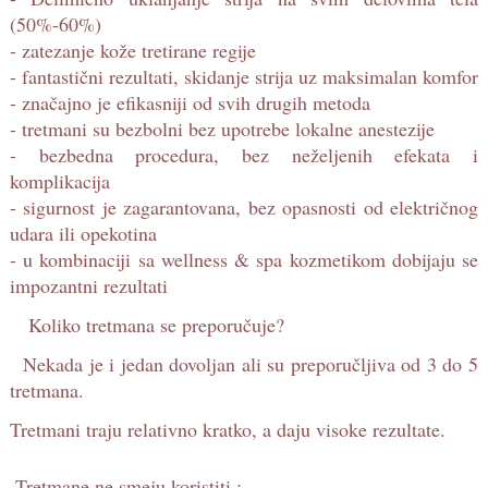
(50%-60%)
- zatezanje kože tretirane regije
- fantastični rezultati, skidanje strija uz maksimalan komfor
- značajno je efikasniji od svih drugih metoda
- tretmani su bezbolni bez upotrebe lokalne anestezije
- bezbedna procedura, bez neželjenih efekata i
komplikacija
- sigurnost je zagarantovana, bez opasnosti od električnog
udara ili opekotina
- u kombinaciji sa wellness & spa kozmetikom dobijaju se
impozantni rezultati
Koliko tretmana se preporučuje?
Nekada je i jedan dovoljan ali su preporučljiva od 3 do 5
tretmana.
Tretmani traju relativno kratko, a daju visoke rezultate. 
 Tretmane ne smeju koristiti : 