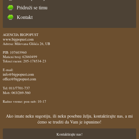
Pridruži se timu
Kontakt
AGENCIJA BIGPOPUST
www.bigpopust.com
Adresa: Milovana Glišića 26, UB
PIB: 107603960
Maticni broj: 62860499
Tekuci racun: 205-178534-23
E-mail:
info@bigpopust.com
office@bigpopust.com
011/7701-737
Tel:
063/269-560
Mob:
Radno vreme: pon-sub: 10-17
Ako imate neku sugestiju, ili neku posebnu želju, kontaktirajte nas, a mi
ćemo se truditi da Vam je ispunimo!
Kontaktirajte nas!