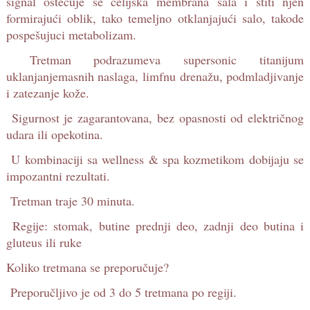
signal oštečuje se ćelijska membrana sala i štiti njen
formirajući oblik, tako temeljno otklanjajući salo, takode
pospešujuci metabolizam.
Tretman podrazumeva supersonic titanijum
uklanjanjemasnih naslaga, limfnu drenažu, podmladjivanje
i zatezanje kože.
Sigurnost je zagarantovana, bez opasnosti od električnog
udara ili opekotina.
U kombinaciji sa wellness & spa kozmetikom dobijaju se
impozantni rezultati.
Tretman traje 30 minuta.
Regije: stomak, butine prednji deo, zadnji deo butina i
gluteus ili ruke
Koliko tretmana se preporučuje?
Preporučljivo je od 3 do 5 tretmana po regiji.