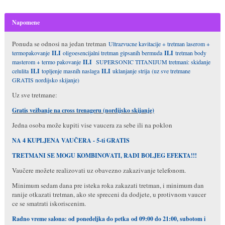
Napomene
Ponuda se odnosi na jedan tretman
Ultrazvucne kavitacije + tretman laserom +
termopakovanje
ILI
oligoesencijalni tretman gipsanih bermuda
ILI
tretman body
masterom + termo pakovanje
ILI
SUPERSONIC TITANIJUM tretmani: skidanje
celulita
ILI
topljenje masnih naslaga
ILI
uklanjanje strija (uz sve tretmane
GRATIS nordijsko skijanje)
Uz sve tretmane:
Gratis vežbanje na cross trenageru (nordijsko skijanje)
Jedna osoba može kupiti vise vaucera za sebe ili na poklon
NA 4 KUPLJENA VAUČERA - 5-ti GRATIS
TRETMANI SE MOGU KOMBINOVATI, RADI BOLJEG EFEKTA!!!
Vaučere možete realizovati uz obavezno zakazivanje telefonom.
Minimum sedam dana pre isteka roka zakazati tretman, i minimum dan
ranije otkazati tretman, ako ste spreceni da dodjete, u protivnom vaucer
ce se smatrati iskoriscenim.
Radno vreme salona: od ponedeljka do petka
od 09:00 do 21:00
, subotom i