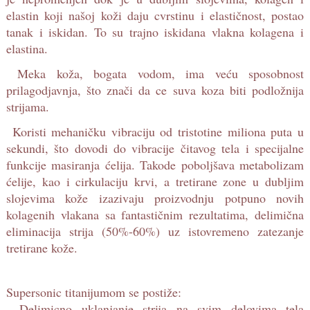
elastin koji našoj koži daju cvrstinu i elastičnost, postao
tanak i iskidan. To su trajno iskidana vlakna kolagena i
elastina.
Meka koža, bogata vodom, ima veću sposobnost
prilagodjavnja, što znači da ce suva koza biti podložnija
strijama.
Koristi mehaničku vibraciju od tristotine miliona puta u
sekundi, što dovodi do vibracije čitavog tela i specijalne
funkcije masiranja ćelija. Takode poboljšava metabolizam
ćelije, kao i cirkulaciju krvi, a tretirane zone u dubljim
slojevima kože izazivaju proizvodnju potpuno novih
kolagenih vlakana sa fantastičnim rezultatima, delimična
eliminacija strija (50%-60%) uz istovremeno zatezanje
tretirane kože.
Supersonic titanijumom se postiže:
- Delimicno uklanjanje strija na svim delovima tela