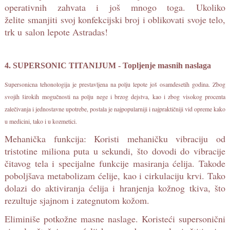
operativnih zahvata i još mnogo toga. Ukoliko
želite smanjiti svoj konfekcijski broj i oblikovati svoje telo,
trk u salon lepote Astradas!
4. SUPERSONIC TITANIJUM - Topljenje masnih naslaga
Supersonicna tehonologija je prestavljena na polju lepote još osamdesetih godina. Zbog
svojih širokih mogučnosti na polju nege i brzog dejstva, kao i zbog visokog procenta
zalečivanja i jednostavne upotrebe, postala je najpopularniji i najpraktičniji vid opreme kako
u medicini, tako i u kozmetici.
Mehanička funkcija: Koristi mehaničku vibraciju od
tristotine miliona puta u sekundi, što dovodi do vibracije
čitavog tela i specijalne funkcije masiranja ćelija. Takode
poboljšava metabolizam ćelije, kao i cirkulaciju krvi. Tako
dolazi do aktiviranja ćelija i hranjenja kožnog tkiva, što
rezultuje sjajnom i zategnutom kožom.
Eliminiše potkožne masne naslage. Koristeći supersonični