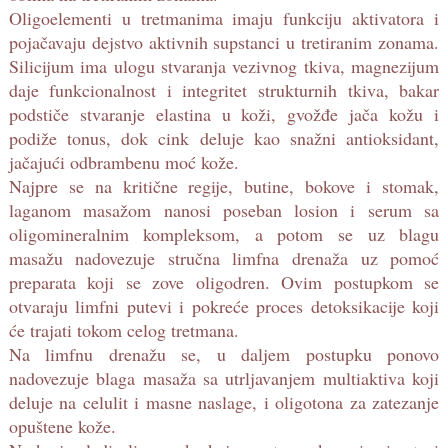
Oligoelementi u tretmanima imaju funkciju aktivatora i
pojačavaju dejstvo aktivnih supstanci u tretiranim zonama.
Silicijum ima ulogu stvaranja vezivnog tkiva, magnezijum
daje funkcionalnost i integritet strukturnih tkiva, bakar
podstiče stvaranje elastina u koži, gvožđe jača kožu i
podiže tonus, dok cink deluje kao snažni antioksidant,
jačajući odbrambenu moć kože.
Najpre se na kritične regije, butine, bokove i stomak,
laganom masažom nanosi poseban losion i serum sa
oligomineralnim kompleksom, a potom se uz blagu
masažu nadovezuje stručna limfna drenaža uz pomoć
preparata koji se zove oligodren. Ovim postupkom se
otvaraju limfni putevi i pokreće proces detoksikacije koji
će trajati tokom celog tretmana.
Na limfnu drenažu se, u daljem postupku ponovo
nadovezuje blaga masaža sa utrljavanjem multiaktiva koji
deluje na celulit i masne naslage, i oligotona za zatezanje
opuštene kože.