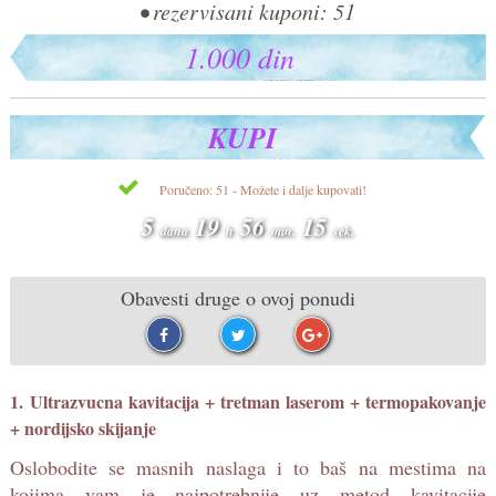
• rezervisani kuponi: 51
1.000 din
KUPI
Poručeno: 51 - Možete i dalje kupovati!
5
19
56
14
dana
h
min.
sek.
Obavesti druge o ovoj ponudi
1. Ultrazvucna kavitacija + tretman laserom + termopakovanje
+ nordijsko skijanje
Oslobodite se masnih naslaga i to baš na mestima na
kojima vam je najpotrebnije uz metod kavitacije