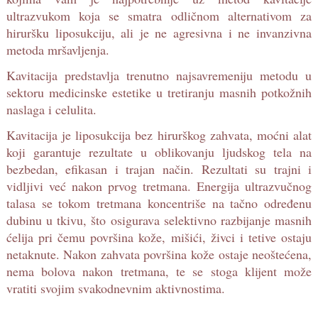
ultrazvukom koja se smatra odličnom alternativom za
hiruršku liposukciju, ali je ne agresivna i ne invanzivna
metoda mršavljenja.
Kavitacija predstavlja trenutno najsavremeniju metodu u
sektoru medicinske estetike u tretiranju masnih potkožnih
naslaga i celulita.
Kavitacija je liposukcija bez hirurškog zahvata, moćni alat
koji garantuje rezultate u oblikovanju ljudskog tela na
bezbedan, efikasan i trajan način. Rezultati su trajni i
vidljivi već nakon prvog tretmana. Energija ultrazvučnog
talasa se tokom tretmana koncentriše na tačno određenu
dubinu u tkivu, što osigurava selektivno razbijanje masnih
ćelija pri čemu površina kože, mišići, živci i tetive ostaju
netaknute. Nakon zahvata površina kože ostaje neoštećena,
nema bolova nakon tretmana, te se stoga klijent može
vratiti svojim svakodnevnim aktivnostima.