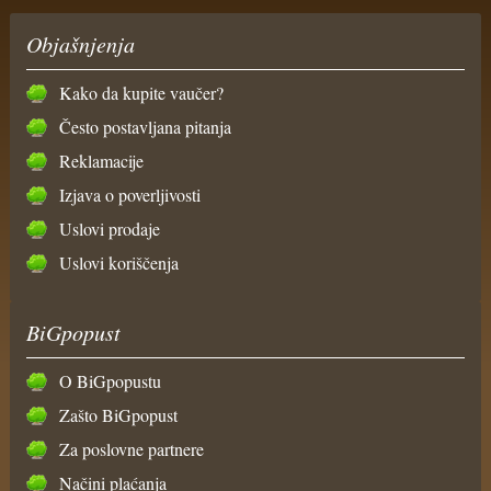
Objašnjenja
Kako da kupite vaučer?
Često postavljana pitanja
Reklamacije
Izjava o poverljivosti
Uslovi prodaje
Uslovi koriščenja
BiGpopust
O BiGpopustu
Zašto BiGpopust
Za poslovne partnere
Načini plaćanja