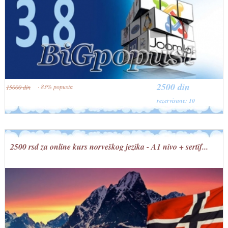
2500 din
· 83% popusta
15000 din
rezervisane: 10
2500 rsd za online kurs norveškog jezika - A1 nivo + sertif...