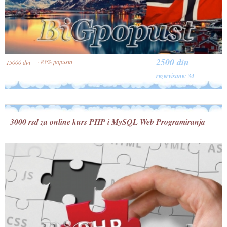
2500 din
· 83% popusta
15000 din
rezervisane: 34
3000 rsd za online kurs PHP i MySQL Web Programiranja