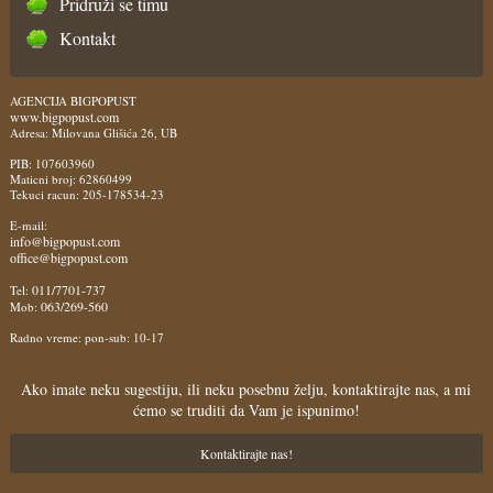
Pridruži se timu
Kontakt
AGENCIJA BIGPOPUST
www.bigpopust.com
Adresa: Milovana Glišića 26, UB
PIB: 107603960
Maticni broj: 62860499
Tekuci racun: 205-178534-23
E-mail:
info@bigpopust.com
office@bigpopust.com
011/7701-737
Tel:
063/269-560
Mob:
Radno vreme: pon-sub: 10-17
Ako imate neku sugestiju, ili neku posebnu želju, kontaktirajte nas, a mi
ćemo se truditi da Vam je ispunimo!
Kontaktirajte nas!