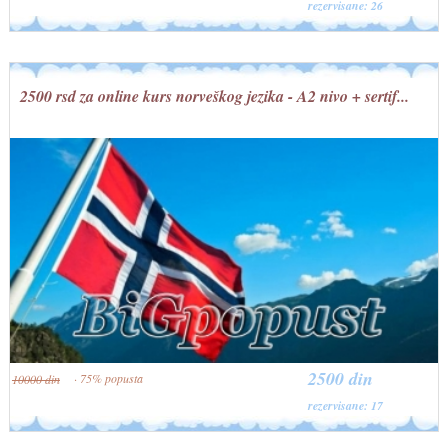
rezervisane: 26
2500 rsd za online kurs norveškog jezika - A2 nivo + sertif...
2500 din
· 75% popusta
10000 din
rezervisane: 17