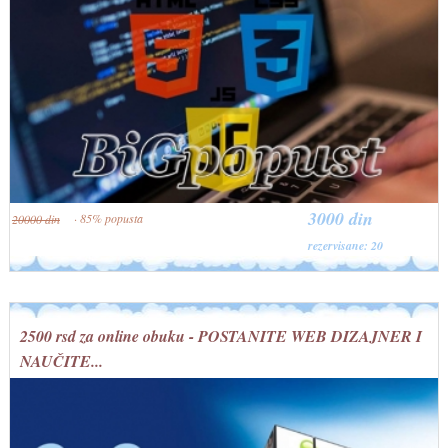
3000 din
· 85% popusta
20000 din
rezervisane: 20
2500 rsd za online obuku - POSTANITE WEB DIZAJNER I
NAUČITE...