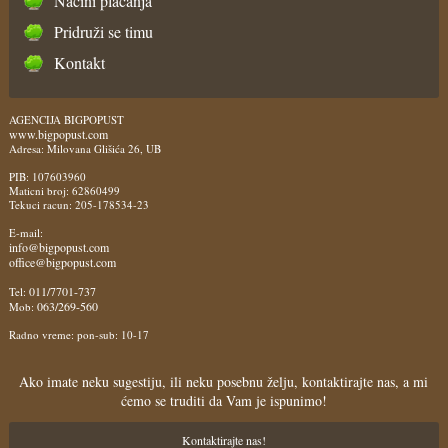
Načini plaćanja
Pridruži se timu
Kontakt
AGENCIJA BIGPOPUST
www.bigpopust.com
Adresa: Milovana Glišića 26, UB
PIB: 107603960
Maticni broj: 62860499
Tekuci racun: 205-178534-23
E-mail:
info@bigpopust.com
office@bigpopust.com
011/7701-737
Tel:
063/269-560
Mob:
Radno vreme: pon-sub: 10-17
Ako imate neku sugestiju, ili neku posebnu želju, kontaktirajte nas, a mi
ćemo se truditi da Vam je ispunimo!
Kontaktirajte nas!