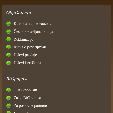
Objašnjenja
Kako da kupite vaučer?
Često postavljana pitanja
Reklamacije
Izjava o poverljivosti
Uslovi prodaje
Uslovi koriščenja
BiGpopust
O BiGpopustu
Zašto BiGpopust
Za poslovne partnere