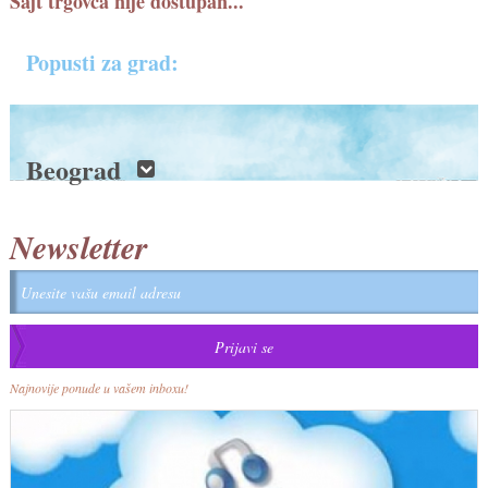
Sajt trgovca nije dostupan...
Popusti za grad:
Beograd
Newsletter
Najnovije ponude u vašem inboxu!