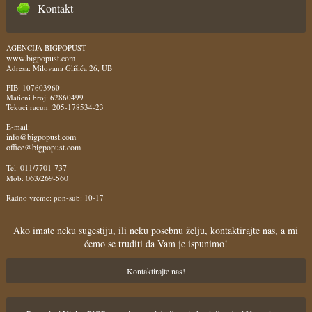
Kontakt
AGENCIJA BIGPOPUST
www.bigpopust.com
Adresa: Milovana Glišića 26, UB
PIB: 107603960
Maticni broj: 62860499
Tekuci racun: 205-178534-23
E-mail:
info@bigpopust.com
office@bigpopust.com
011/7701-737
Tel:
063/269-560
Mob:
Radno vreme: pon-sub: 10-17
Ako imate neku sugestiju, ili neku posebnu želju, kontaktirajte nas, a mi
ćemo se truditi da Vam je ispunimo!
Kontaktirajte nas!