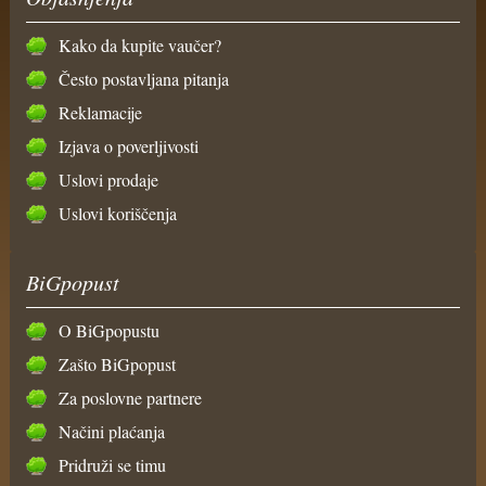
Kako da kupite vaučer?
Često postavljana pitanja
Reklamacije
Izjava o poverljivosti
Uslovi prodaje
Uslovi koriščenja
BiGpopust
O BiGpopustu
Zašto BiGpopust
Za poslovne partnere
Načini plaćanja
Pridruži se timu