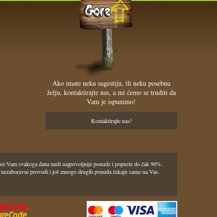
Ako imate neku sugestiju, ili neku posebnu
želju, kontaktirajte nas, a mi ćemo se truditi da
Vam je ispunimo!
Kontaktirajte nas!
pust Vam svakoga dana nudi najpovoljnije ponude i popuste do čak 90%.
lasci i nezaboravni provodi i još mnogo drugih ponuda čekaju samo na Vas.