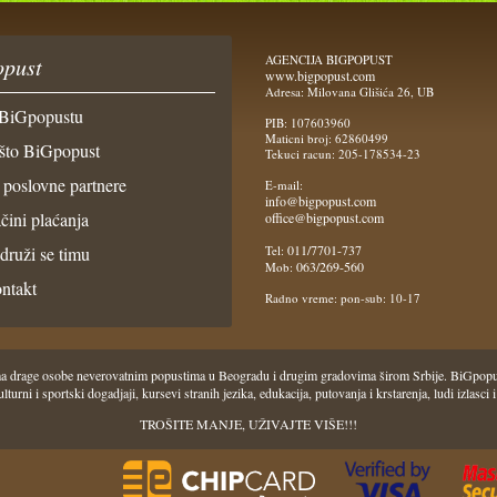
AGENCIJA BIGPOPUST
pust
www.bigpopust.com
Adresa: Milovana Glišića 26, UB
BiGpopustu
PIB: 107603960
Maticni broj: 62860499
što BiGpopust
Tekuci racun: 205-178534-23
 poslovne partnere
E-mail:
info@bigpopust.com
čini plaćanja
office@bigpopust.com
011/7701-737
idruži se timu
Tel:
063/269-560
Mob:
ntakt
Radno vreme: pon-sub: 10-17
 Vama drage osobe neverovatnim popustima u Beogradu i drugim gradovima širom Srbije. BiGpo
i, kulturni i sportski dogadjaji, kursevi stranih jezika, edukacija, putovanja i krstarenja, ludi iz
TROŠITE MANJE, UŽIVAJTE VIŠE!!!