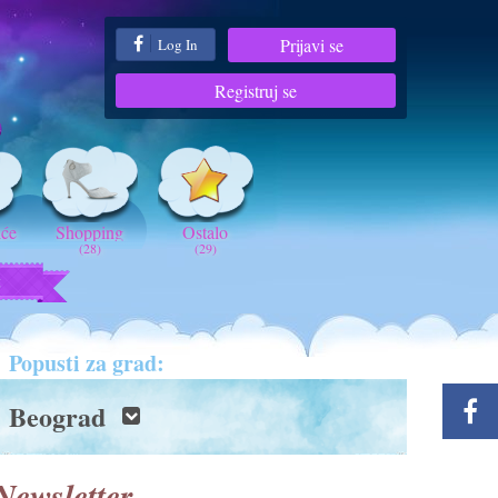
Prijavi se
Log In
Registruj se
iće
Shopping
Ostalo
(28)
(29)
t
Popusti za grad:
Beograd
Newsletter