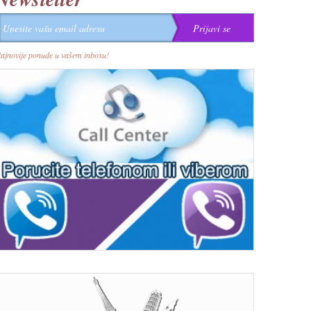
ajnovije ponude u vašem inboxu!