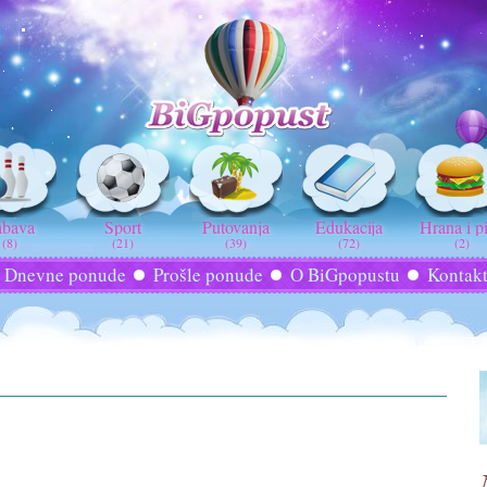
abava
Sport
Putovanja
Edukacija
Hrana i p
(8)
(21)
(39)
(72)
(2)
Dnevne ponude
Prošle ponude
O BiGpopustu
Kontak