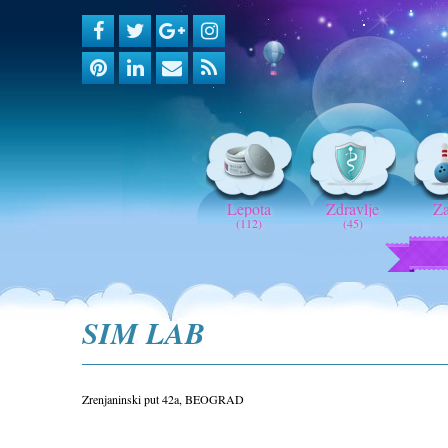
Lepota
Zdravlje
Z
(112)
(45)
SIM LAB
Zrenjaninski put 42a, BEOGRAD