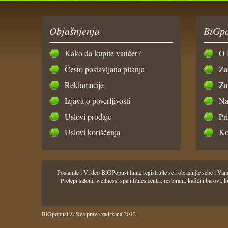
Objašnjenja
BiGpo
Kako da kupite vaučer?
O 
Često postavljana pitanja
Za
Reklamacije
Za
Izjava o poverljivosti
Na
Uslovi prodaje
Pr
Uslovi koriščenja
Ko
Postanite i Vi deo BiGPopust tima, registrujte se i obradujte sebe i
Prelepi saloni, wellness, spa i fitnes centri, restorani, kafići i barov
BiGpopust © Sva prava zadržana 2012