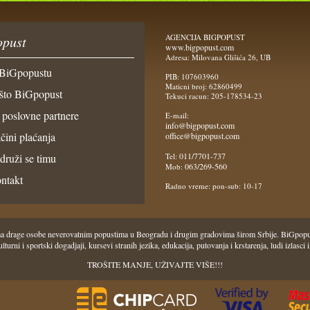
AGENCIJA BIGPOPUST
pust
www.bigpopust.com
Adresa: Milovana Glišića 26, UB
BiGpopustu
PIB: 107603960
Maticni broj: 62860499
što BiGpopust
Tekuci racun: 205-178534-23
 poslovne partnere
E-mail:
info@bigpopust.com
čini plaćanja
office@bigpopust.com
011/7701-737
idruži se timu
Tel:
063/269-560
Mob:
ntakt
Radno vreme: pon-sub: 10-17
 Vama drage osobe neverovatnim popustima u Beogradu i drugim gradovima širom Srbije. BiGpo
i, kulturni i sportski dogadjaji, kursevi stranih jezika, edukacija, putovanja i krstarenja, ludi iz
TROŠITE MANJE, UŽIVAJTE VIŠE!!!