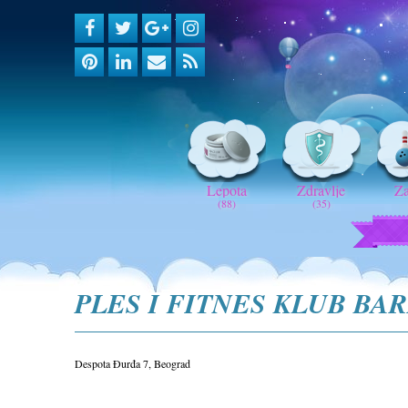
Lepota
Zdravlje
Z
(88)
(35)
PLES I FITNES KLUB BA
Despota Đurđa 7, Beograd