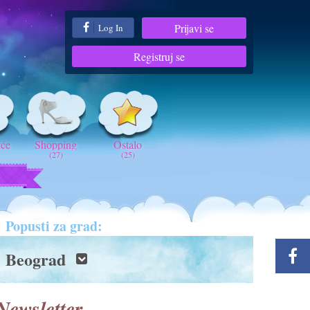
Prijavi se
Log In
Registruj se
iće
Shopping
Ostalo
(27)
(25)
t
Popusti za grad:
Beograd
Newsletter