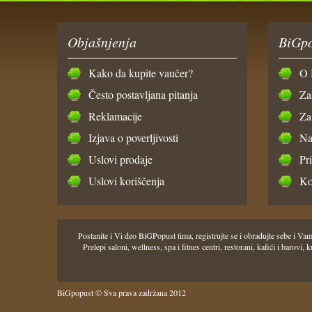
Objašnjenja
BiGpo
Kako da kupite vaučer?
O 
Često postavljana pitanja
Za
Reklamacije
Za
Izjava o poverljivosti
Na
Uslovi prodaje
Pr
Uslovi koriščenja
Ko
Postanite i Vi deo BiGPopust tima, registrujte se i obradujte sebe i
Prelepi saloni, wellness, spa i fitnes centri, restorani, kafići i barov
BiGpopust © Sva prava zadržana 2012