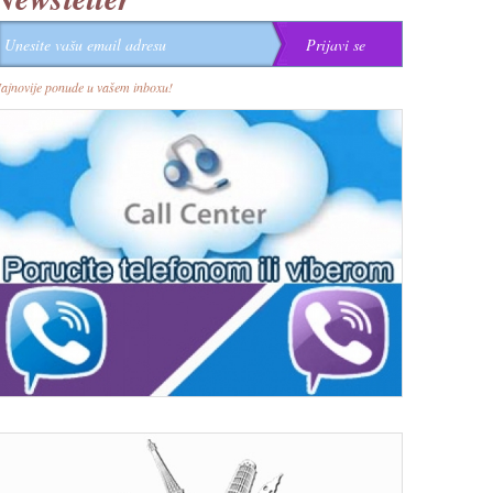
ajnovije ponude u vašem inboxu!