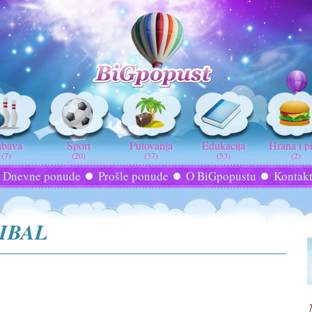
abava
Sport
Putovanja
Edukacija
Hrana i p
(7)
(20)
(37)
(53)
(2)
Dnevne ponude
Prošle ponude
O BiGpopustu
Kontak
RIBAL