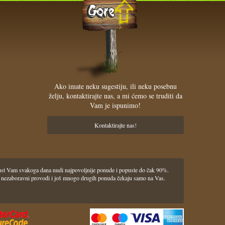
Ako imate neku sugestiju, ili neku posebnu
želju, kontaktirajte nas, a mi ćemo se truditi da
Vam je ispunimo!
Kontaktirajte nas!
pust Vam svakoga dana nudi najpovoljnije ponude i popuste do čak 90%.
lasci i nezaboravni provodi i još mnogo drugih ponuda čekaju samo na Vas.