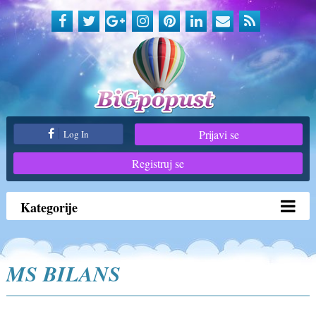
Prijavi se
Log In
Registruj se
Kategorije
MS BILANS