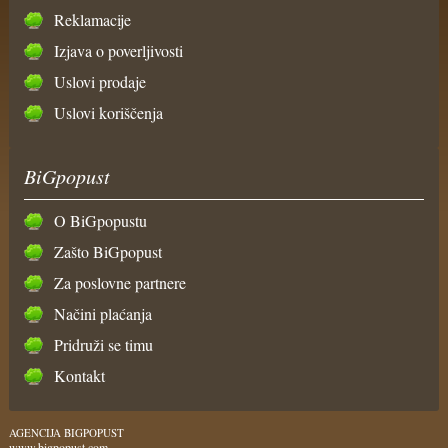
Reklamacije
Izjava o poverljivosti
Uslovi prodaje
Uslovi koriščenja
BiGpopust
O BiGpopustu
Zašto BiGpopust
Za poslovne partnere
Načini plaćanja
Pridruži se timu
Kontakt
AGENCIJA BIGPOPUST
www.bigpopust.com