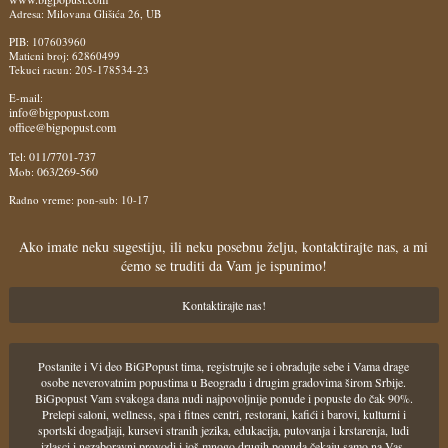
Adresa: Milovana Glišića 26, UB
PIB: 107603960
Maticni broj: 62860499
Tekuci racun: 205-178534-23
E-mail:
info@bigpopust.com
office@bigpopust.com
011/7701-737
Tel:
063/269-560
Mob:
Radno vreme: pon-sub: 10-17
Ako imate neku sugestiju, ili neku posebnu želju, kontaktirajte nas, a mi
ćemo se truditi da Vam je ispunimo!
Kontaktirajte nas!
Postanite i Vi deo BiGPopust tima, registrujte se i obradujte sebe i Vama drage
osobe neverovatnim popustima u Beogradu i drugim gradovima širom Srbije.
BiGpopust Vam svakoga dana nudi najpovoljnije ponude i popuste do čak 90%.
Prelepi saloni, wellness, spa i fitnes centri, restorani, kafići i barovi, kulturni i
sportski dogadjaji, kursevi stranih jezika, edukacija, putovanja i krstarenja, ludi
izlasci i nezaboravni provodi i još mnogo drugih ponuda čekaju samo na Vas.