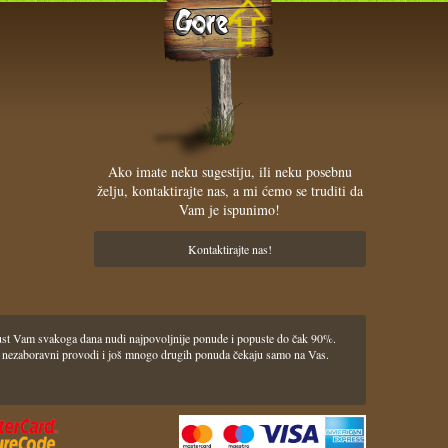
Ako imate neku sugestiju, ili neku posebnu
želju, kontaktirajte nas, a mi ćemo se truditi da
Vam je ispunimo!
Kontaktirajte nas!
pust Vam svakoga dana nudi najpovoljnije ponude i popuste do čak 90%.
lasci i nezaboravni provodi i još mnogo drugih ponuda čekaju samo na Vas.