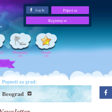
Prijavi se
Log In
Registruj se
iće
Shopping
Ostalo
(28)
(29)
t
Popusti za grad:
Beograd
Newsletter