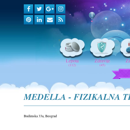
Lepota
Zdravlje
Z
(112)
(45)
MEDELLA - FIZIKALNA T
Budimska 33a, Beograd