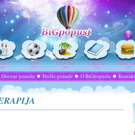
abava
Sport
Putovanja
Edukacija
Hrana i p
(8)
(21)
(39)
(72)
(2)
Dnevne ponude
Prošle ponude
O BiGpopustu
Kontak
ERAPIJA