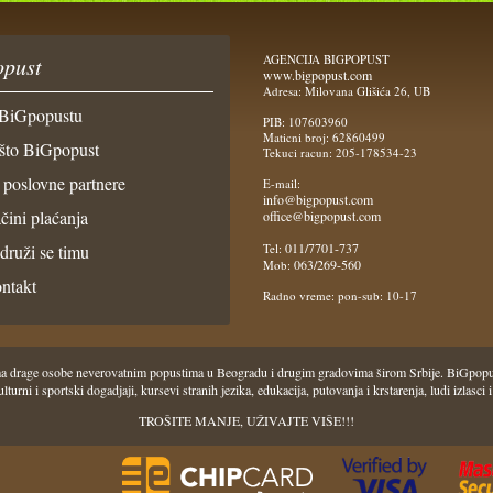
AGENCIJA BIGPOPUST
pust
www.bigpopust.com
Adresa: Milovana Glišića 26, UB
BiGpopustu
PIB: 107603960
Maticni broj: 62860499
što BiGpopust
Tekuci racun: 205-178534-23
 poslovne partnere
E-mail:
info@bigpopust.com
čini plaćanja
office@bigpopust.com
011/7701-737
idruži se timu
Tel:
063/269-560
Mob:
ntakt
Radno vreme: pon-sub: 10-17
 Vama drage osobe neverovatnim popustima u Beogradu i drugim gradovima širom Srbije. BiGpo
i, kulturni i sportski dogadjaji, kursevi stranih jezika, edukacija, putovanja i krstarenja, ludi iz
TROŠITE MANJE, UŽIVAJTE VIŠE!!!