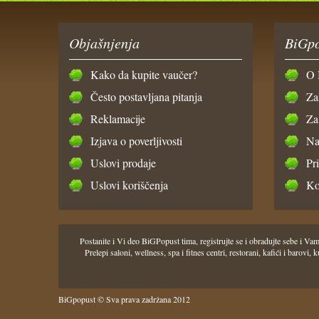
Objašnjenja
BiGpo
Kako da kupite vaučer?
O 
Često postavljana pitanja
Za
Reklamacije
Za
Izjava o poverljivosti
Na
Uslovi prodaje
Pr
Uslovi koriščenja
Ko
Postanite i Vi deo BiGPopust tima, registrujte se i obradujte sebe i
Prelepi saloni, wellness, spa i fitnes centri, restorani, kafići i barov
BiGpopust © Sva prava zadržana 2012