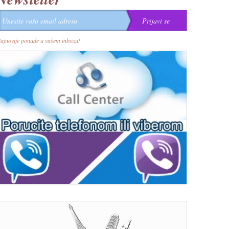
ajnovije ponude u vašem inboxu!