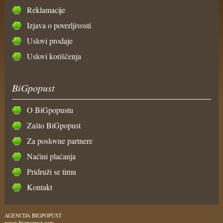
Reklamacije
Izjava o poverljivosti
Uslovi prodaje
Uslovi koriščenja
BiGpopust
O BiGpopustu
Zašto BiGpopust
Za poslovne partnere
Načini plaćanja
Pridruži se timu
Kontakt
AGENCIJA BIGPOPUST
www.bigpopust.com