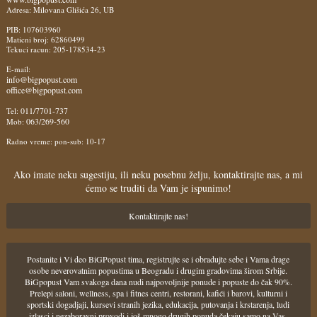
Adresa: Milovana Glišića 26, UB
PIB: 107603960
Maticni broj: 62860499
Tekuci racun: 205-178534-23
E-mail:
info@bigpopust.com
office@bigpopust.com
011/7701-737
Tel:
063/269-560
Mob:
Radno vreme: pon-sub: 10-17
Ako imate neku sugestiju, ili neku posebnu želju, kontaktirajte nas, a mi
ćemo se truditi da Vam je ispunimo!
Kontaktirajte nas!
Postanite i Vi deo BiGPopust tima, registrujte se i obradujte sebe i Vama drage
osobe neverovatnim popustima u Beogradu i drugim gradovima širom Srbije.
BiGpopust Vam svakoga dana nudi najpovoljnije ponude i popuste do čak 90%.
Prelepi saloni, wellness, spa i fitnes centri, restorani, kafići i barovi, kulturni i
sportski dogadjaji, kursevi stranih jezika, edukacija, putovanja i krstarenja, ludi
izlasci i nezaboravni provodi i još mnogo drugih ponuda čekaju samo na Vas.