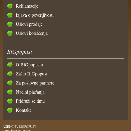
Reklamacije
Izjava o poverljivosti
Uslovi prodaje
Uslovi koriščenja
BiGpopust
O BiGpopustu
Zašto BiGpopust
Za poslovne partnere
Načini plaćanja
Pridruži se timu
Kontakt
AGENCIJA BIGPOPUST
www.bigpopust.com