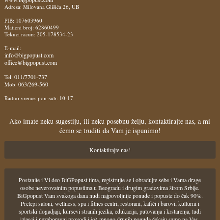
Adresa: Milovana Glišića 26, UB
PIB: 107603960
Maticni broj: 62860499
Tekuci racun: 205-178534-23
E-mail:
info@bigpopust.com
office@bigpopust.com
011/7701-737
Tel:
063/269-560
Mob:
Radno vreme: pon-sub: 10-17
Ako imate neku sugestiju, ili neku posebnu želju, kontaktirajte nas, a mi
ćemo se truditi da Vam je ispunimo!
Kontaktirajte nas!
Postanite i Vi deo BiGPopust tima, registrujte se i obradujte sebe i Vama drage
osobe neverovatnim popustima u Beogradu i drugim gradovima širom Srbije.
BiGpopust Vam svakoga dana nudi najpovoljnije ponude i popuste do čak 90%.
Prelepi saloni, wellness, spa i fitnes centri, restorani, kafići i barovi, kulturni i
sportski dogadjaji, kursevi stranih jezika, edukacija, putovanja i krstarenja, ludi
izlasci i nezaboravni provodi i još mnogo drugih ponuda čekaju samo na Vas.