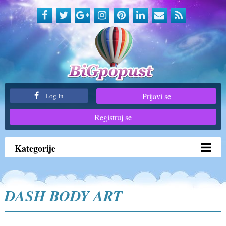
Prijavi se
Log In
Registruj se
Kategorije
DASH BODY ART