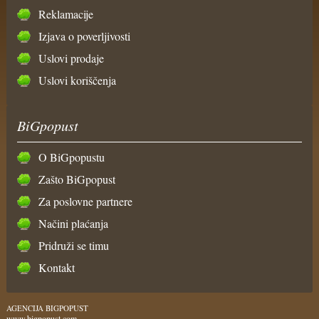
Reklamacije
Izjava o poverljivosti
Uslovi prodaje
Uslovi koriščenja
BiGpopust
O BiGpopustu
Zašto BiGpopust
Za poslovne partnere
Načini plaćanja
Pridruži se timu
Kontakt
AGENCIJA BIGPOPUST
www.bigpopust.com