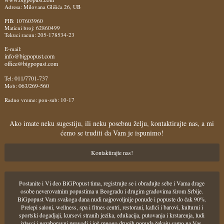
Adresa: Milovana Glišića 26, UB
PIB: 107603960
Maticni broj: 62860499
Tekuci racun: 205-178534-23
E-mail:
info@bigpopust.com
office@bigpopust.com
011/7701-737
Tel:
063/269-560
Mob:
Radno vreme: pon-sub: 10-17
Ako imate neku sugestiju, ili neku posebnu želju, kontaktirajte nas, a mi
ćemo se truditi da Vam je ispunimo!
Kontaktirajte nas!
Postanite i Vi deo BiGPopust tima, registrujte se i obradujte sebe i Vama drage
osobe neverovatnim popustima u Beogradu i drugim gradovima širom Srbije.
BiGpopust Vam svakoga dana nudi najpovoljnije ponude i popuste do čak 90%.
Prelepi saloni, wellness, spa i fitnes centri, restorani, kafići i barovi, kulturni i
sportski dogadjaji, kursevi stranih jezika, edukacija, putovanja i krstarenja, ludi
izlasci i nezaboravni provodi i još mnogo drugih ponuda čekaju samo na Vas.