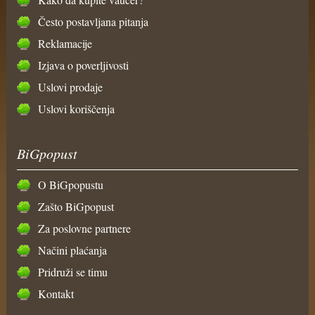
Često postavljana pitanja
Reklamacije
Izjava o poverljivosti
Uslovi prodaje
Uslovi koriščenja
BiGpopust
O BiGpopustu
Zašto BiGpopust
Za poslovne partnere
Načini plaćanja
Pridruži se timu
Kontakt