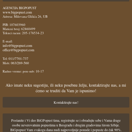
AGENCIJA BIGPOPUST
www.bigpopust.com
Adresa: Milovana Glišića 26, UB
PIB: 107603960
Maticni broj: 62860499
Tekuci racun: 205-178534-23
E-mail:
info@bigpopust.com
office@bigpopust.com
011/7701-737
Tel:
063/269-560
Mob:
Radno vreme: pon-sub: 10-17
Ako imate neku sugestiju, ili neku posebnu želju, kontaktirajte nas, a mi
ćemo se truditi da Vam je ispunimo!
Kontaktirajte nas!
Postanite i Vi deo BiGPopust tima, registrujte se i obradujte sebe i Vama drage
osobe neverovatnim popustima u Beogradu i drugim gradovima širom Srbije.
BiGpopust Vam svakoga dana nudi najpovoljnije ponude i popuste do čak 90%.