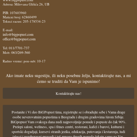
Adresa: Milovana Glišića 26, UB
PIB: 107603960
Maticni broj: 62860499
Tekuci racun: 205-178534-23
E-mail:
info@bigpopust.com
office@bigpopust.com
011/7701-737
Tel:
063/269-560
Mob:
Radno vreme: pon-sub: 10-17
Ako imate neku sugestiju, ili neku posebnu želju, kontaktirajte nas, a mi
ćemo se truditi da Vam je ispunimo!
Kontaktirajte nas!
Postanite i Vi deo BiGPopust tima, registrujte se i obradujte sebe i Vama drage
osobe neverovatnim popustima u Beogradu i drugim gradovima širom Srbije.
BiGpopust Vam svakoga dana nudi najpovoljnije ponude i popuste do čak 90%.
Prelepi saloni, wellness, spa i fitnes centri, restorani, kafići i barovi, kulturni i
sportski dogadjaji, kursevi stranih jezika, edukacija, putovanja i krstarenja, ludi
izlasci i nezaboravni provodi i još mnogo drugih ponuda čekaju samo na Vas.