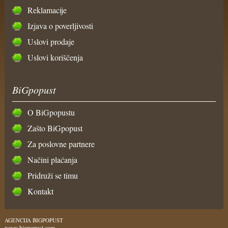
Reklamacije
Izjava o poverljivosti
Uslovi prodaje
Uslovi koriščenja
BiGpopust
O BiGpopustu
Zašto BiGpopust
Za poslovne partnere
Načini plaćanja
Pridruži se timu
Kontakt
AGENCIJA BIGPOPUST
www.bigpopust.com