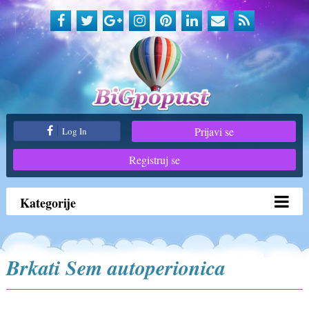
Prijavi se
Log In
Registruj se
Kategorije
Brkati Sem autoperionica