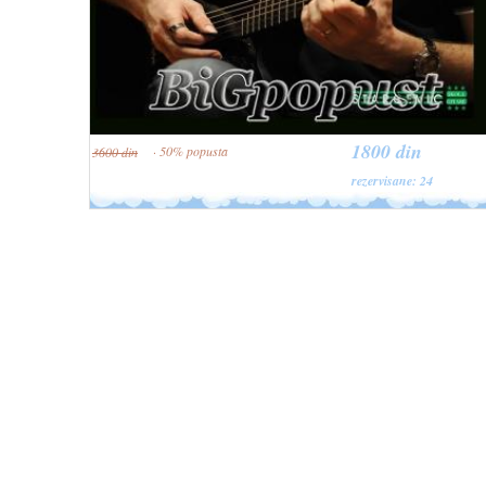
1800 din
· 50% popusta
3600 din
rezervisane: 24