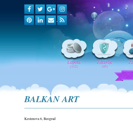
Lepota
Zdravlje
Z
(112)
(45)
BALKAN ART
Kestenova 6, Beograd