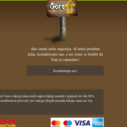
Ako imate neku sugestiju, ili neku posebnu
želju, kontaktirajte nas, a mi ćemo se truditi da
Vam je ispunimo!
Kontaktirajte nas!
pust Vam svakoga dana nudi najpovoljnije ponude i popuste do čak 90%.
lasci i nezaboravni provodi i još mnogo drugih ponuda čekaju samo na Vas.