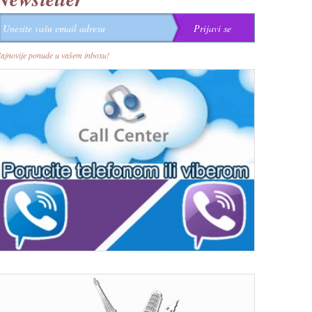
ajnovije ponude u vašem inboxu!