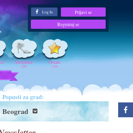
Prijavi se
Log In
Registruj se
iće
Shopping
Ostalo
(28)
(29)
t
Popusti za grad:
Beograd
Newsletter