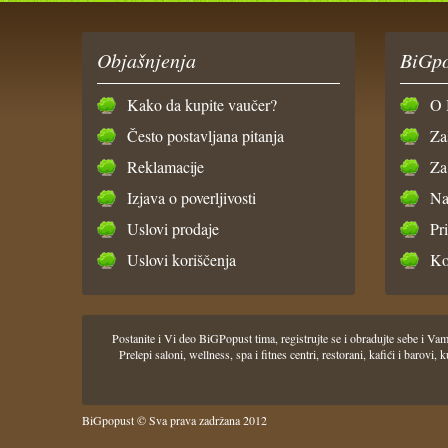
Objašnjenja
BiGpo
Kako da kupite vaučer?
O 
Često postavljana pitanja
Za
Reklamacije
Za
Izjava o poverljivosti
Na
Uslovi prodaje
Pr
Uslovi koriščenja
Ko
Postanite i Vi deo BiGPopust tima, registrujte se i obradujte sebe i
Prelepi saloni, wellness, spa i fitnes centri, restorani, kafići i barov
BiGpopust © Sva prava zadržana 2012