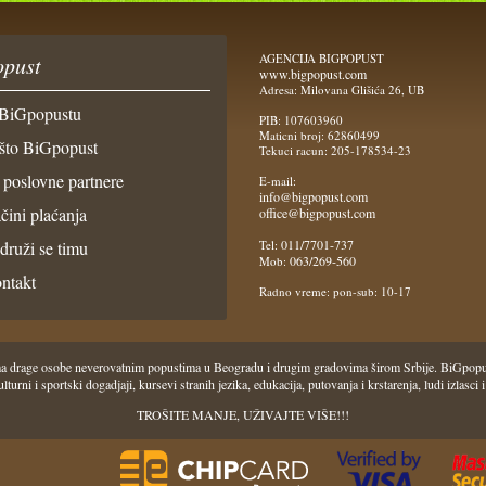
AGENCIJA BIGPOPUST
pust
www.bigpopust.com
Adresa: Milovana Glišića 26, UB
BiGpopustu
PIB: 107603960
Maticni broj: 62860499
što BiGpopust
Tekuci racun: 205-178534-23
 poslovne partnere
E-mail:
info@bigpopust.com
čini plaćanja
office@bigpopust.com
011/7701-737
idruži se timu
Tel:
063/269-560
Mob:
ntakt
Radno vreme: pon-sub: 10-17
 Vama drage osobe neverovatnim popustima u Beogradu i drugim gradovima širom Srbije. BiGpo
i, kulturni i sportski dogadjaji, kursevi stranih jezika, edukacija, putovanja i krstarenja, ludi iz
TROŠITE MANJE, UŽIVAJTE VIŠE!!!