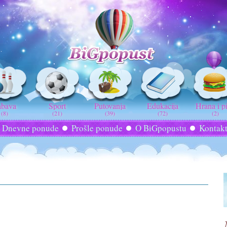
abava
Sport
Putovanja
Edukacija
Hrana i p
(8)
(21)
(39)
(72)
(2)
Dnevne ponude
Prošle ponude
O BiGpopustu
Kontak