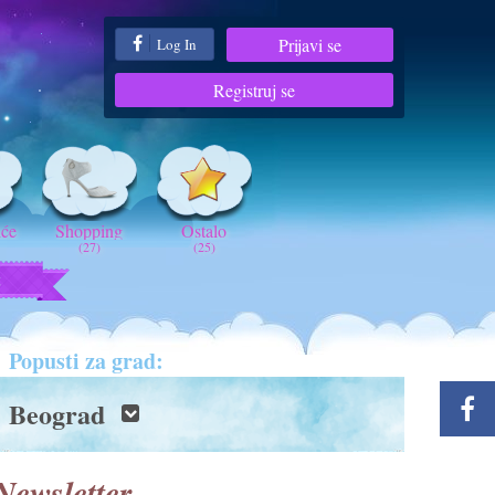
Prijavi se
Log In
Registruj se
iće
Shopping
Ostalo
(27)
(25)
t
Popusti za grad:
Beograd
Newsletter