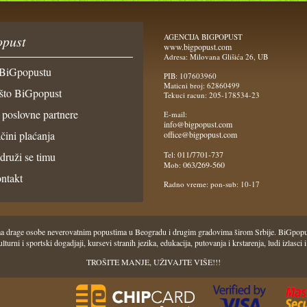
AGENCIJA BIGPOPUST
pust
www.bigpopust.com
Adresa: Milovana Glišića 26, UB
BiGpopustu
PIB: 107603960
Maticni broj: 62860499
što BiGpopust
Tekuci racun: 205-178534-23
 poslovne partnere
E-mail:
info@bigpopust.com
čini plaćanja
office@bigpopust.com
011/7701-737
idruži se timu
Tel:
063/269-560
Mob:
ntakt
Radno vreme: pon-sub: 10-17
 Vama drage osobe neverovatnim popustima u Beogradu i drugim gradovima širom Srbije. BiGpo
i, kulturni i sportski dogadjaji, kursevi stranih jezika, edukacija, putovanja i krstarenja, ludi iz
TROŠITE MANJE, UŽIVAJTE VIŠE!!!