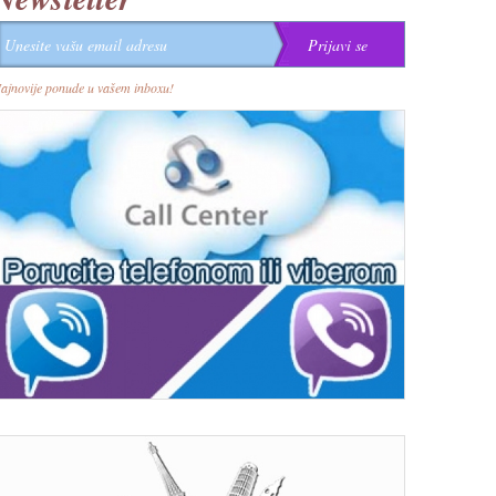
ajnovije ponude u vašem inboxu!