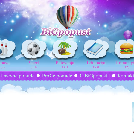
abava
Sport
Putovanja
Edukacija
Hrana i p
(7)
(20)
(37)
(53)
(2)
Dnevne ponude
Prošle ponude
O BiGpopustu
Kontak