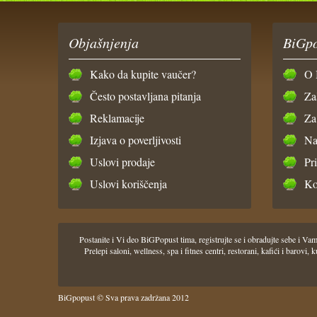
Objašnjenja
BiGpo
Kako da kupite vaučer?
O 
Često postavljana pitanja
Za
Reklamacije
Za
Izjava o poverljivosti
Na
Uslovi prodaje
Pr
Uslovi koriščenja
Ko
Postanite i Vi deo BiGPopust tima, registrujte se i obradujte sebe i
Prelepi saloni, wellness, spa i fitnes centri, restorani, kafići i barov
BiGpopust © Sva prava zadržana 2012