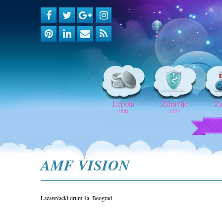
Lepota
Zdravlje
Z
(88)
(35)
AMF VISION
Lazarevacki drum 4a, Beograd