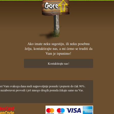
Ako imate neku sugestiju, ili neku posebnu
želju, kontaktirajte nas, a mi ćemo se truditi da
Vam je ispunimo!
Kontaktirajte nas!
pust Vam svakoga dana nudi najpovoljnije ponude i popuste do čak 90%.
lasci i nezaboravni provodi i još mnogo drugih ponuda čekaju samo na Vas.