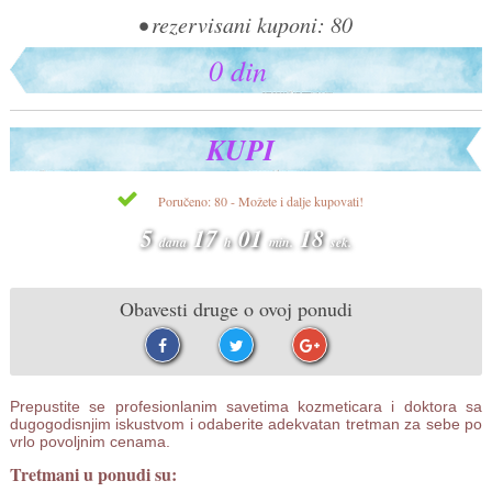
• rezervisani kuponi: 80
0 din
KUPI
Poručeno: 80 - Možete i dalje kupovati!
5
17
01
17
dana
h
min.
sek.
Obavesti druge o ovoj ponudi
Prepustite se profesionlanim savetima kozmeticara i doktora sa
dugogodisnjim iskustvom i odaberite adekvatan tretman za sebe po
vrlo povoljnim cenama.
Tretmani u ponudi su: