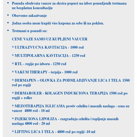
Ponuda obuhvata vaucer za ekstra popust na izbor ponudjenih tretmana
uz besplatnu konsultaciju
Obavezno zakazivanje
Jedna osoba moze kupiti vise kupona za sebe ili na poklon.
Tretmani u ponudi su:
CENE VAZE SAMO UZ KUPLJENI VAUCER
* ULTRAZVUCNA KAVITACIJA - 1000 rsd
* MULTIPOLARNA KAVITACIJA - 1250 rsd
* RTL - regije po izboru - 1250 rsd
* VAKUM THERAPY - terpija - 1000 rsd
* DERMAPEN – OLOVKA ZA PODMLADJIVANJE LICA I TELA 1500
rsd po regiji
* DERMAROLER - KOLAGEN INDUKCIONA TERAPIJA 1500 rsd po
regiji + roller
* MEZOTERAPIJA IGLICAMA protiv celulita i masnih naslaga - cena uz
vaucer 4800 rsd - 10 ml
* INJEKCIONA LIPOLIZA - razgradnja celulita i topljenje masnih
naslaga 4800 rsd - 20 ml
* LIFTING LICA I TELA - 4800 rsd po regiji -10 ml