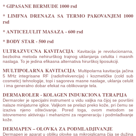
* GIPASANE BERMUDE 1000 rsd
* LIMFNA DRENAZA SA TERMO PAKOVANJEM 1000
rsd
* ANTICELULIT MASAZA - 600 rsd
* BODY STAR - 500 rsd
ULTRAZVUCNA KAVITACIJA
: Kavitacija je revolucionarna,
bezbolna metoda nehirurškog trajnog uklanjanja celulita i masnih
naslaga. To je jedina efikasna alternativa hirurškoj liposukciji.
MULTIPOLARNA KAVITACIJA
: Multipolarna kavitacija jačina
5 MHz integrisane RF (radiofrekvencija) i kozmetičke (cold sub
cosmetic) tehnologije, topi i sagoreva masne naslage, uklanja celulit
i ima generalno dobar efekat na oblikovanje tela.
DERMAROLER - KOLAGEN INDUKCIONA TERAPIJA
Dermaroler je specijalni instrument u vidu valjka na čijoj se površini
nalaze minijaturne iglice. Valjkom se prelazi preko kože, pri čemu se
izaziva njeno oštećivanje. Pored toga, ovom metodom se
istovremeno aktiviraju i mehanizmi za regeneraciju i podmlađivanje
kože.
DERMAPEN – OLOVKA ZA PODMLADJIVANJE
Dermapen je aparat u obliku olovke sa mikroiglicama čija se dužina