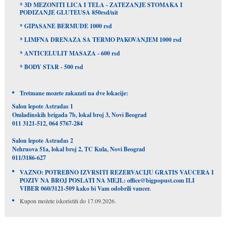
* 3D MEZONITI LICA I TELA - ZATEZANJE STOMAKA I
PODIZANJE GLUTEUSA 850rsd/nit
* GIPASANE BERMUDE 1000 rsd
* LIMFNA DRENAZA SA TERMO PAKOVANJEM 1000 rsd
* ANTICELULIT MASAZA - 600 rsd
* BODY STAR - 500 rsd
Tretmane mozete zakazati na dve lokacije:
Salon lepote Astradas 1
Omladinskih brigada 7b, lokal broj 3, Novi Beograd
011 3121-512, 064 5767-284
Salon lepote Astradas 2
Nehruova 51a, lokal broj 2, TC Kula, Novi Beograd
011/3186-627
VAZNO: POTREBNO IZVRSITI REZERVACIJU GRATIS VAUCERA I
POZIV NA BROJ POSLATI NA MEJL: office@bigpopust.com ILI
VIBER 060/3121-509 kako bi Vam odobrili vaucer.
Kupon možete iskoristiti do 17.09.2026.