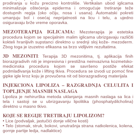
prodiranja u kožu precizno kontroliše. Vertikalan ubod iglicama
minimalizuje oštećenja epiderma i omogućuje tretiranje teže
dostupnih regija (oko očiju, nosa i usana). Automatski pokreti
umanjuju bol i osećaj neprijatnosti na licu i telu, a ujedno
osiguravaju brže vreme oporavka.
MEZOTERAPIJA IGLICAMA:
Mezoterapija je estetska
procedura kojom se specijalnim malim iglicama ubrizgavaju različiti
kokteli hranljivih supstanci direktno u srednji sloj kože- mezoderm.
Zbog toga je izuzetno efikasna sa brzo vidljivim rezultatima.
3D MEZONITI
: Terapija 3D mezonitima, tj. aplikacija finih
biorazgradivih niti je impresivna i prestižna neinvazivna kozmetsko-
medicinska procedura kojom se savršeno postiže efekat
podmlađivanja kože i lifting tkiva. Procedura se izvodi uz pomoć fine
gipke igle kroz koju je provučena nit od biorazgradivog materijala
INJEKCIONA LIPOLIZA – RAZGRADNJA CELULITA I
TOPLJENJE MASNIH NASLAGA
Lipoliza je nehirurška metoda uklanjanja masnih naslaga sa lica i
tela i sastoji se u ubrizgavanju lipolitika (phosphatydilcholina)
direktno u masno tkivo.
KOJE SE REGIJE TRETIRAJU LIPOLIZOM?
• Lice (podvaljak, jastučići donje vilične kosti)
• Telo (stomak, struk, bokovi, unutrašnja strana natkolenica, kolena,
gornje partije ledja, nadlaktice)