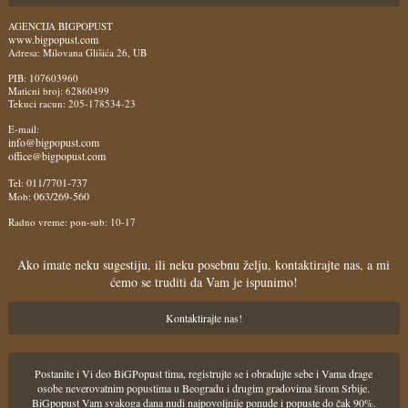
AGENCIJA BIGPOPUST
www.bigpopust.com
Adresa: Milovana Glišića 26, UB
PIB: 107603960
Maticni broj: 62860499
Tekuci racun: 205-178534-23
E-mail:
info@bigpopust.com
office@bigpopust.com
011/7701-737
Tel:
063/269-560
Mob:
Radno vreme: pon-sub: 10-17
Ako imate neku sugestiju, ili neku posebnu želju, kontaktirajte nas, a mi
ćemo se truditi da Vam je ispunimo!
Kontaktirajte nas!
Postanite i Vi deo BiGPopust tima, registrujte se i obradujte sebe i Vama drage
osobe neverovatnim popustima u Beogradu i drugim gradovima širom Srbije.
BiGpopust Vam svakoga dana nudi najpovoljnije ponude i popuste do čak 90%.