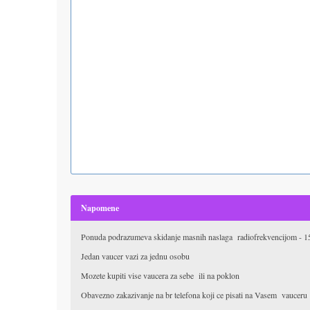
Napomene
Ponuda podrazumeva skidanje masnih naslaga radiofrekvencijom - 15
Jedan vaucer vazi za jednu osobu
Mozete kupiti vise vaucera za sebe ili na poklon
Obavezno zakazivanje na br telefona koji ce pisati na Vasem vauceru