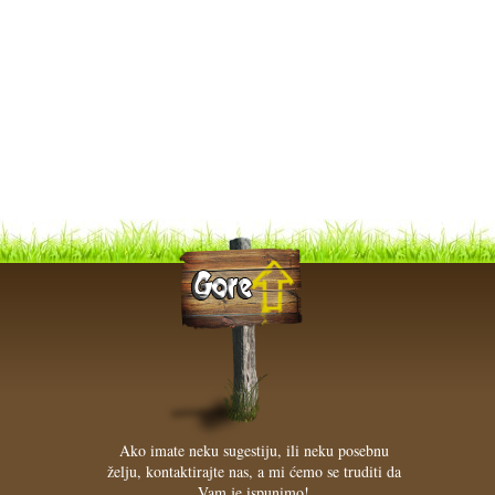
Ako imate neku sugestiju, ili neku posebnu
želju, kontaktirajte nas, a mi ćemo se truditi da
Vam je ispunimo!