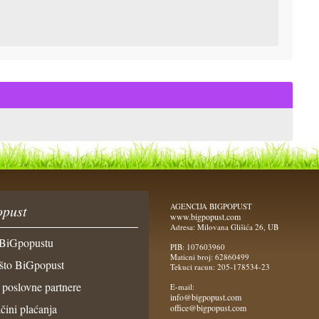
AGENCIJA BIGPOPUST
pust
www.bigpopust.com
Adresa: Milovana Glišića 26, UB
BiGpopustu
PIB: 107603960
Maticni broj: 62860499
što BiGpopust
Tekuci racun: 205-178534-23
 poslovne partnere
E-mail:
info@bigpopust.com
čini plaćanja
office@bigpopust.com