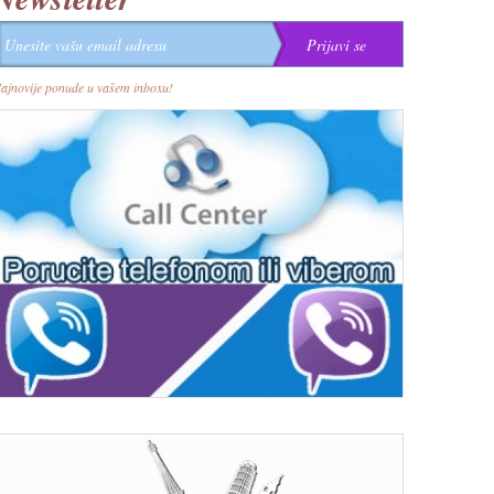
ajnovije ponude u vašem inboxu!