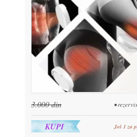
3.000 din
• rezervi
KUPI
Još 1 za p