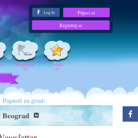
Prijavi se
Log In
Registruj se
iće
Shopping
Ostalo
(16)
(22)
t
Popusti za grad:
Beograd
Newsletter