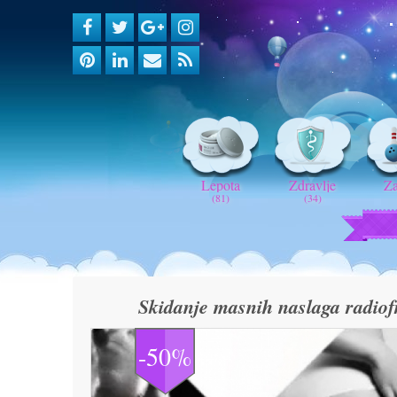
Lepota
Zdravlje
Z
(81)
(34)
Skidanje masnih naslaga radiofr
-50%