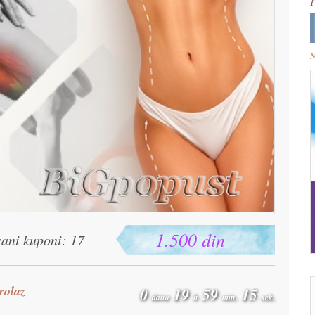
N
1.500 din
sani kuponi: 17
rolaz
0
19
59
15
dana
h
min.
sek.