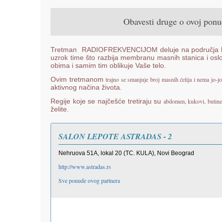
Obavesti druge o ovoj pon
Tretman RADIOFREKVENCIJOM deluje na područja loka
uzrok time što razbija membranu masnih stanica i osl
obima i samim tim oblikuje Vaše telo.
Ovim tretmanom
trajno se smanjuje broj masnih ćelija i nema jo-jo
aktivnog načina života.
Regije koje se najčešće tretiraju su
abdomen, kukovi, butine, 
želite.
SALON LEPOTE ASTRADAS - 2
Nehruova 51A, lokal 20 (TC. KULA), Novi Beograd
http://www.astradas.rs
Sve ponude ovog partnera