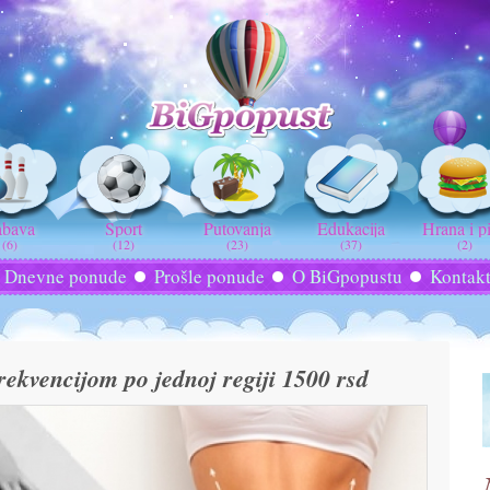
abava
Sport
Putovanja
Edukacija
Hrana i p
(6)
(12)
(23)
(37)
(2)
Dnevne ponude
Prošle ponude
O BiGpopustu
Kontak
ekvencijom po jednoj regiji 1500 rsd