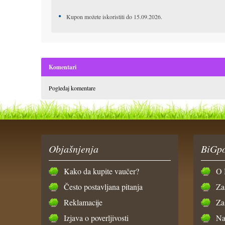
Kupon možete iskoristiti do 15.09.2026.
Komentari
Pogledaj komentare
Objašnjenja
BiGpo
Kako da kupite vaučer?
O 
Često postavljana pitanja
Za
Reklamacije
Za
Izjava o poverljivosti
Na