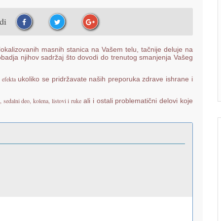
udi
lizovanih masnih stanica na Vašem telu, tačnije deluje na
obadja njihov sadržaj što dovodi do trenutog smanjenja Vašeg
 efekta
ukoliko se pridržavate naših preporuka zdrave ishrane i
sedalni deo, kolena, listovi i ruke
ali i ostali problematični delovi koje