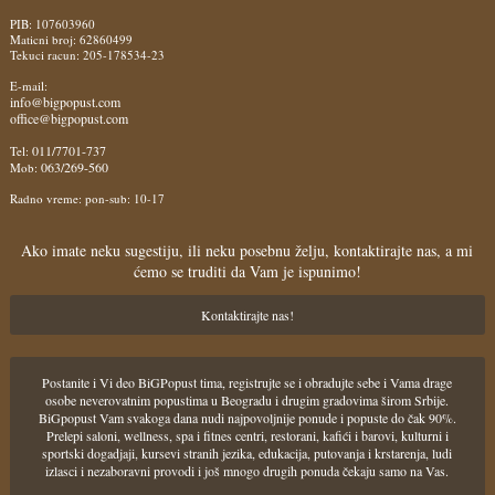
PIB: 107603960
Maticni broj: 62860499
Tekuci racun: 205-178534-23
E-mail:
info@bigpopust.com
office@bigpopust.com
011/7701-737
Tel:
063/269-560
Mob:
Radno vreme: pon-sub: 10-17
Ako imate neku sugestiju, ili neku posebnu želju, kontaktirajte nas, a mi
ćemo se truditi da Vam je ispunimo!
Kontaktirajte nas!
Postanite i Vi deo BiGPopust tima, registrujte se i obradujte sebe i Vama drage
osobe neverovatnim popustima u Beogradu i drugim gradovima širom Srbije.
BiGpopust Vam svakoga dana nudi najpovoljnije ponude i popuste do čak 90%.
Prelepi saloni, wellness, spa i fitnes centri, restorani, kafići i barovi, kulturni i
sportski dogadjaji, kursevi stranih jezika, edukacija, putovanja i krstarenja, ludi
izlasci i nezaboravni provodi i još mnogo drugih ponuda čekaju samo na Vas.