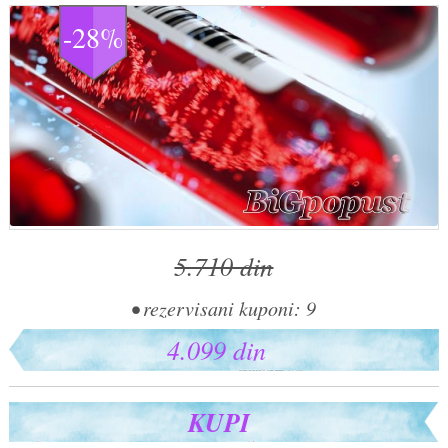
-28%
5.710 din
• rezervisani kuponi: 9
4.099 din
KUPI