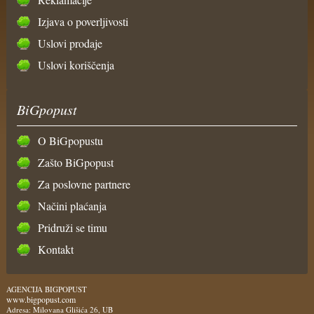
Izjava o poverljivosti
Uslovi prodaje
Uslovi koriščenja
BiGpopust
O BiGpopustu
Zašto BiGpopust
Za poslovne partnere
Načini plaćanja
Pridruži se timu
Kontakt
AGENCIJA BIGPOPUST
www.bigpopust.com
Adresa: Milovana Glišića 26, UB