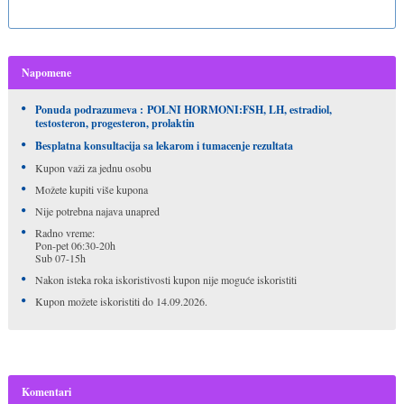
Napomene
Ponuda podrazumeva : POLNI HORMONI:FSH, LH, estradiol,
testosteron, progesteron, prolaktin
Besplatna konsultacija sa lekarom i tumacenje rezultata
Kupon važi za jednu osobu
Možete kupiti više kupona
Nije potrebna najava unapred
Radno vreme:
Pon-pet 06:30-20h
Sub 07-15h
Nakon isteka roka iskoristivosti kupon nije moguće iskoristiti
Kupon možete iskoristiti do 14.09.2026.
Komentari