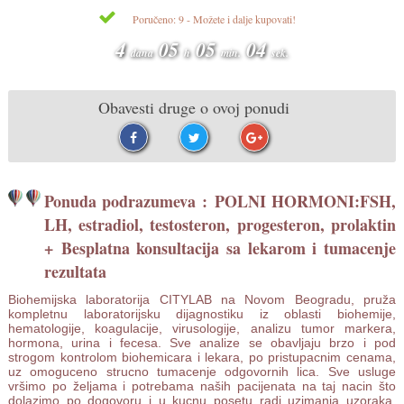
Poručeno: 9 - Možete i dalje kupovati!
4
05
05
03
dana
h
min.
sek.
Obavesti druge o ovoj ponudi
Ponuda podrazumeva : POLNI HORMONI:FSH,
LH, estradiol, testosteron, progesteron, prolaktin
+
Besplatna konsultacija sa lekarom i tumacenje
rezultata
Biohemijska laboratorija CITYLAB na Novom Beogradu, pruža
kompletnu laboratorijsku dijagnostiku iz oblasti biohemije,
hematologije, koagulacije, virusologije, analizu tumor markera,
hormona, urina i fecesa. Sve analize se obavljaju brzo i pod
strogom kontrolom biohemicara i lekara, po pristupacnim cenama,
uz omoguceno strucno tumacenje odgovornih lica. Sve usluge
vršimo po željama i potrebama naših pacijenata na taj nacin što
dolazimo po dogovoru i u kucnu posetu radi uzimanja uzoraka.