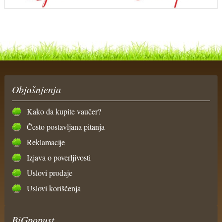
Objašnjenja
Kako da kupite vaučer?
Često postavljana pitanja
Reklamacije
Izjava o poverljivosti
Uslovi prodaje
Uslovi koriščenja
BiGpopust