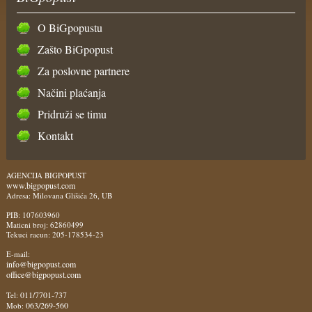
O BiGpopustu
Zašto BiGpopust
Za poslovne partnere
Načini plaćanja
Pridruži se timu
Kontakt
AGENCIJA BIGPOPUST
www.bigpopust.com
Adresa: Milovana Glišića 26, UB
PIB: 107603960
Maticni broj: 62860499
Tekuci racun: 205-178534-23
E-mail:
info@bigpopust.com
office@bigpopust.com
011/7701-737
Tel:
063/269-560
Mob: