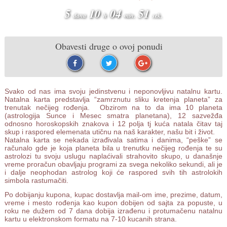
5
10
04
51
dana
h
min.
sek.
Obavesti druge o ovoj ponudi
Svako od nas ima svoju jedinstvenu i neponovljivu natalnu kartu.
Natalna karta predstavlja “zamrznutu sliku kretenja planeta” za
trenutak nečijeg rođenja. Obzirom na to da ima 10 planeta
(astrologija Sunce i Mesec smatra planetana), 12 sazvežđa
odnosno horoskopskih znakova i 12 polja tj kuća natala čitav taj
skup i raspored elemenata utičnu na naš karakter, našu bit i život.
Natalna karta se nekada izrađivala satima i danima, “peške” se
računalo gde je koja planeta bila u trenutku nečijeg rođenja te su
astrolozi tu svoju uslugu naplaćivali strahovito skupo, u današnje
vreme proračun obavljaju programi za svega nekoliko sekundi, ali je
i dalje neophodan astrolog koji će raspored svih tih astrolokih
simbola rastumačiti.
Po dobijanju kupona, kupac dostavlja mail-om ime, prezime, datum,
vreme i mesto rođenja kao kupon dobijen od sajta za popuste, u
roku ne dužem od 7 dana dobija izrađenu i protumačenu natalnu
kartu u elektronskom formatu na 7-10 kucanih strana.