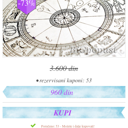
-73%
3.600 din
• rezervisani kuponi: 53
960 din
KUPI
Poručeno: 53 - Možete i dalje kupovati!