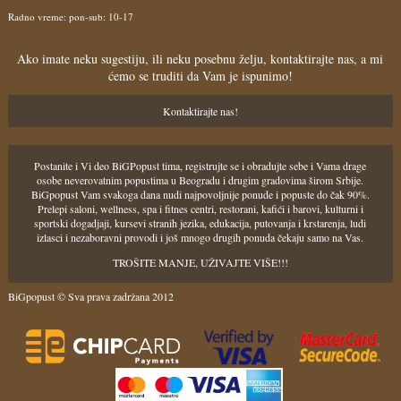
Radno vreme: pon-sub: 10-17
Ako imate neku sugestiju, ili neku posebnu želju, kontaktirajte nas, a mi
ćemo se truditi da Vam je ispunimo!
Kontaktirajte nas!
Postanite i Vi deo BiGPopust tima, registrujte se i obradujte sebe i Vama drage
osobe neverovatnim popustima u Beogradu i drugim gradovima širom Srbije.
BiGpopust Vam svakoga dana nudi najpovoljnije ponude i popuste do čak 90%.
Prelepi saloni, wellness, spa i fitnes centri, restorani, kafići i barovi, kulturni i
sportski dogadjaji, kursevi stranih jezika, edukacija, putovanja i krstarenja, ludi
izlasci i nezaboravni provodi i još mnogo drugih ponuda čekaju samo na Vas.
TROŠITE MANJE, UŽIVAJTE VIŠE!!!
BiGpopust © Sva prava zadržana 2012