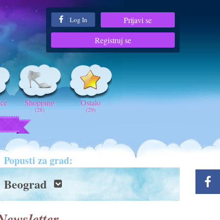
Prijavi se
Log In
Registruj se
iće
Shopping
Ostalo
(28)
(29)
t
Popusti za grad:
Beograd
Newsletter