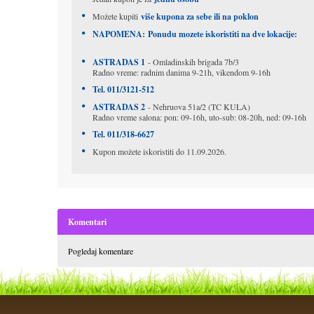
Možete kupiti
više kupona za sebe ili na poklon
NAPOMENA: Ponudu mozete iskoristiti na dve lokacije:
ASTRADAS 1
- Omladinskih brigada 7b/3
Radno vreme: radnim danima 9-21h, vikendom 9-16h
Tel. 011/3121-512
ASTRADAS 2
- Nehruova 51a/2 (TC KULA)
Radno vreme salona: pon: 09-16h, uto-sub: 08-20h, ned: 09-16h
Tel. 011/318-6627
Kupon možete iskoristiti do 11.09.2026.
Komentari
Pogledaj komentare