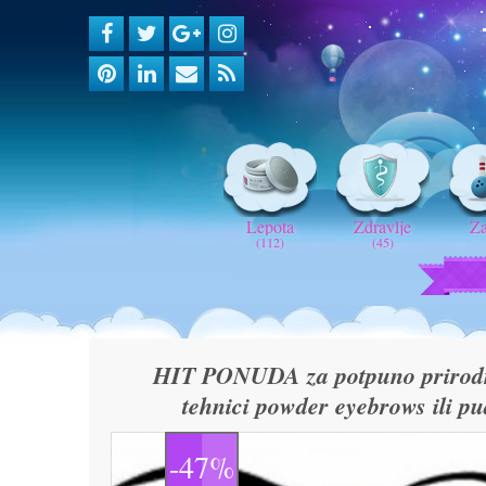
Lepota
Zdravlje
Z
(112)
(45)
HIT PONUDA za potpuno prirodne
tehnici powder eyebrows ili pu
-47%