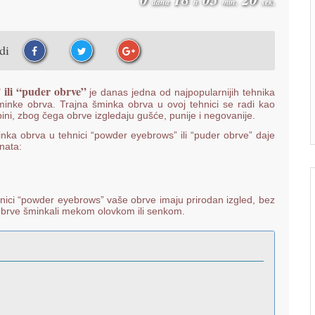
dana
h
min.
sek.
udi
 ili “puder obrve”
je danas jedna od najpopularnijih tehnika
minke obrva. Trajna šminka obrva u ovoj tehnici se radi kao
i, zbog čega obrve izgledaju gušće, punije i negovanije.
inka obrva u tehnici “powder eyebrows” ili “puder obrve” daje
enata:
ici “powder eyebrows” vaše obrve imaju prirodan izgled, bez
e obrve šminkali mekom olovkom ili senkom.