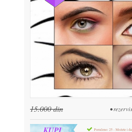
15.000 din
• rezervi
KUPI
Poručeno: 25 - Možete i da