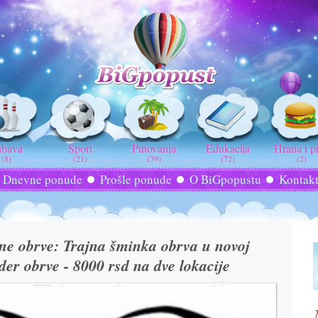
abava
Sport
Putovanja
Edukacija
Hrana i p
(8)
(21)
(39)
(72)
(2)
Dnevne ponude
Prošle ponude
O BiGpopustu
Kontak
 obrve: Trajna šminka obrva u novoj
der obrve - 8000 rsd na dve lokacije