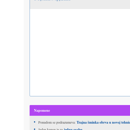
Napomene
Ponudom se podrazumeva:
Trajna šminka obrva u novoj tehnici
Jedan kupon je za
jednu osobu