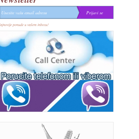
ajnovije ponude u vašem inboxu!