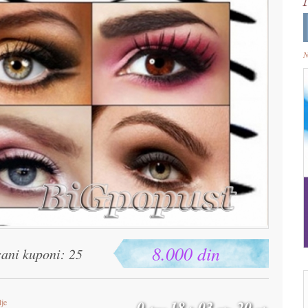
N
8.000 din
sani kuponi: 25
lje
0
18
03
19