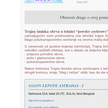
kupovati!
Obavesti druge o ovoj pon
Trajna šminka obrva u tehnici “powder eyebrows”
zahvaljujućim svim prednostima ove tehnike trajne š
blago polutransporentno senčenje na veoma maloj dubin
U zavisnosti od gustine bojenja (senčenja), Trajna šm
nekoliko različitih efekata, sve u skladu sa željama klij
- potpuno prirodne obrve,
- jarke i glamurozne obrve,
- polutransparentne obrve.
Nakon tretmana Trajne šminke obrva senčenjem u tehn
strogih kontura, imaju “blag i nežan” oblik, kao da st
SALON LEPOTE ASTRADAS - 2
Nehruova 51A, lokal 20 (TC. KULA), Novi Beograd
http://www.astradas.rs
Sve ponude ovog partnera