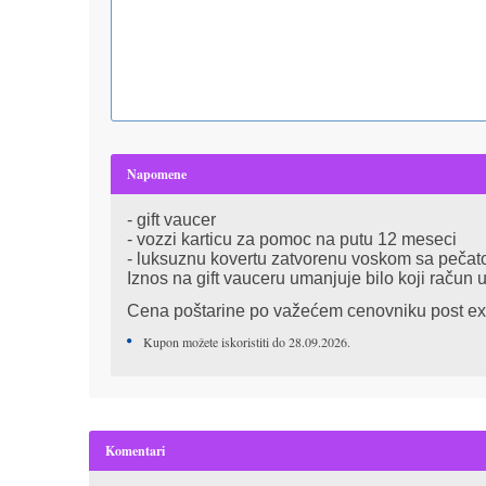
Napomene
- gift vaucer
- vozzi karticu za pomoc na putu 12 meseci
- luksuznu kovertu zatvorenu voskom sa peča
Iznos na gift vauceru umanjuje bilo koji račun 
Cena poštarine po važećem cenovniku post ex
Kupon možete iskoristiti do 28.09.2026.
Komentari