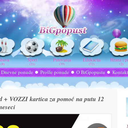
abava
Sport
Putovanja
Edukacija
Hrana i p
(8)
(21)
(39)
(72)
(2)
Dnevne ponude
Prošle ponude
O BiGpopustu
Kontak
sd + VOZZI kartica za pomoć na putu 12
meseci