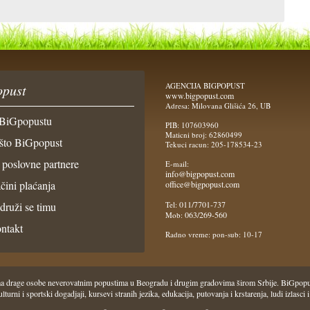
AGENCIJA BIGPOPUST
pust
www.bigpopust.com
Adresa: Milovana Glišića 26, UB
BiGpopustu
PIB: 107603960
Maticni broj: 62860499
što BiGpopust
Tekuci racun: 205-178534-23
 poslovne partnere
E-mail:
info@bigpopust.com
čini plaćanja
office@bigpopust.com
011/7701-737
idruži se timu
Tel:
063/269-560
Mob:
ntakt
Radno vreme: pon-sub: 10-17
 Vama drage osobe neverovatnim popustima u Beogradu i drugim gradovima širom Srbije. BiGpo
i, kulturni i sportski dogadjaji, kursevi stranih jezika, edukacija, putovanja i krstarenja, ludi iz