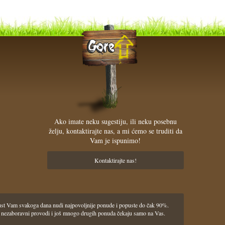
Ako imate neku sugestiju, ili neku posebnu
želju, kontaktirajte nas, a mi ćemo se truditi da
Vam je ispunimo!
Kontaktirajte nas!
pust Vam svakoga dana nudi najpovoljnije ponude i popuste do čak 90%.
lasci i nezaboravni provodi i još mnogo drugih ponuda čekaju samo na Vas.