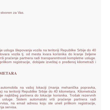
 stvoren za Vas.
 usluga šlepovanja vozila na teritoriji Republike Srbije do 40
ovara vozila tj. od mesta kvara korisnika do kranje željene
rši praćenje partnera radi transparentnosti kompletne usluge.
ilikom registracije, dobijate izveštaj o pređenoj kilometraži i
OMETARA
automobila na vašoj lokaciji (manja mehanička popravka,
na teritoriji Republike Srbije do 40 kilometara. Kilometraža
e najbližeg partnera do lokacije korisnika. Trošak rezervnih
k usluge. Sistem automatski vrši praćenje partnera radi
visa, na email adresu koju ste uneli prilikom registracije,
nja servisa.