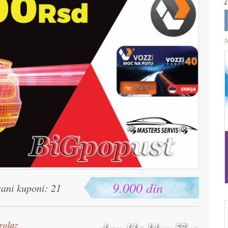
N
9.000 din
sani kuponi: 21
rolaz
4
13
14
56