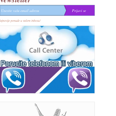
ajnovije ponude u vašem inboxu!