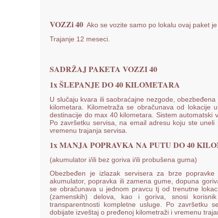
VOZZi 40
Ako se vozite samo po lokalu ovaj paket je
Trajanje 12 meseci.
SADR
ŽAJ PAKETA VOZZI 40
1x ŠLEPANJE DO 40 KILOMETARA
U slučaju kvara ili saobraćajne nezgode, obezbeđena je
kilometara. Kilometraža se obračunava od lokacije ut
destinacije do max 40 kilometara. Sistem automatski v
Po završetku servisa, na email adresu koju ste uneli pr
vremenu trajanja servisa.
1x MANJA POPRAVKA NA PUTU DO 40 KIL
(akumulator i/ili bez goriva i/ili probušena guma)
Obezbeđen je izlazak servisera za brze popravke 
akumulator, popravka ili zamena gume, dopuna goriva) 
se obračunava u jednom pravcu tj od trenutne lokacij
(zamenskih) delova, kao i goriva, snosi korisni
transparentnosti kompletne usluge. Po završetku ser
dobijate izveštaj o pređenoj kilometraži i vremenu traja