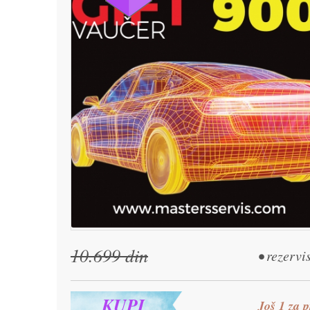
10.699 din
• rezervi
KUPI
Još 1 za p