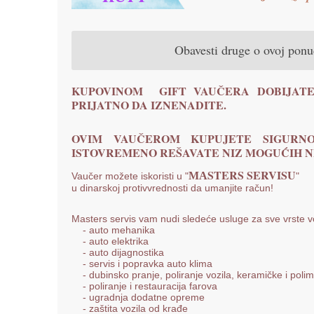
Obavesti druge o ovoj pon
KUPOVINOM GIFT VAUČERA DOBIJATE
PRIJATNO DA IZNENADITE.
OVIM VAUČEROM KUPUJETE SIGURNO
ISTOVREMENO REŠAVATE NIZ MOGUĆIH NE
МАSTERS SERVISU
Vaučer možete iskoristi u "
"
u dinarskoj protivvrednosti da umanjite račun!
Masters servis vam nudi sledeće usluge za sve vrste vo
- auto mehanika
- auto elektrika
- auto dijagnostika
- servis i popravka auto klima
- dubinsko pranje, poliranje vozila, keramičke i polime
- poliranje i restauracija farova
- ugradnja dodatne opreme
- zaštita vozila od krađe