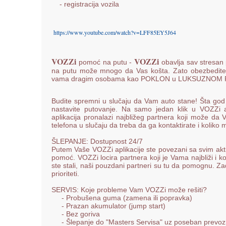
- registracija vozila
https://www.youtube.com/watch?v=LFF85EY5J64
VOZZi
VOZZi
pomoć na putu -
obavlja sav stresan
na putu može mnogo da Vas košta. Zato obezbedite n
vama dragim osobama kao POKLON u LUKSUZNOM
Budite spremni u slučaju da Vam auto stane! Šta 
nastavite putovanje. Na samo jedan klik u VOZZi apl
aplikacija pronalazi najbližeg partnera koji može d
telefona u slučaju da treba da ga kontaktirate i kolik
ŠLEPANJE: Dostupnost 24/7
Putem Vaše VOZZi aplikacije ste povezani sa svim ak
pomoć. VOZZi locira partnera koji je Vama najbliži i
ste stali, naši pouzdani partneri su tu da pomognu. Z
prioriteti.
SERVIS: Koje probleme Vam VOZZi može rešiti?
- Probušena guma (zamena ili popravka)
- Prazan akumulator (jump start)
- Bez goriva
- Šlepanje do "Masters Servisa" uz poseban prevoz p