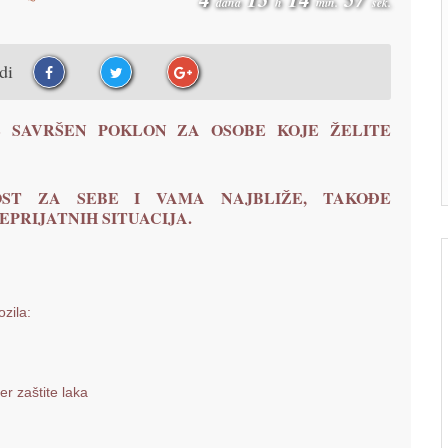
dana
h
min.
sek.
udi
 SAVRŠEN POKLON ZA OSOBE KOJE ŽELITE
ST ZA SEBE I VAMA NAJBLIŽE, TAKOĐE
PRIJATNIH SITUACIJA.
zila:
r zaštite laka