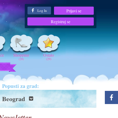
Prijavi se
Log In
Registruj se
iće
Shopping
Ostalo
(28)
(29)
t
Popusti za grad:
Beograd
Newsletter