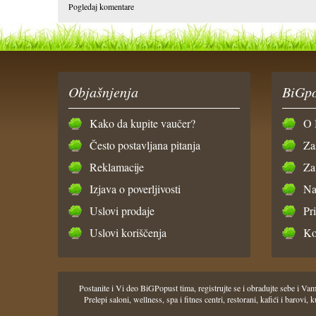
Pogledaj komentare
Objašnjenja
BiGpo
Kako da kupite vaučer?
O 
Često postavljana pitanja
Za
Reklamacije
Za
Izjava o poverljivosti
Na
Uslovi prodaje
Pr
Uslovi koriščenja
Ko
Postanite i Vi deo BiGPopust tima, registrujte se i obradujte sebe i
Prelepi saloni, wellness, spa i fitnes centri, restorani, kafići i barov