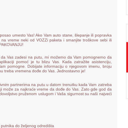
 posao umesto Vas! Ako Vam auto stane, šlepanje ili popravka
a vreme neki od VOZZi paketa i smanjite troškove sebi ili
 PAKOVANJU!
god da Vas zadesi na putu, mi možemo da Vam pomognemo da
ikaciji pomoć je tu blizu Vas. Kada zatražite asistenciju,
a Vam pomogne. Dobijate informaciju o njegovom imenu, broju
o mu treba vremena dođe do Vas. Jednostavno je!
tivnim partnerima na putu u datom trenutku kada Vam zatreba
 koji može za najkraće vreme da dođe do Vas. Zato gde god da
adovoljstvo pruženom uslugom i Vaša sigurnost su naši najveći
utnika do željenog odredišta