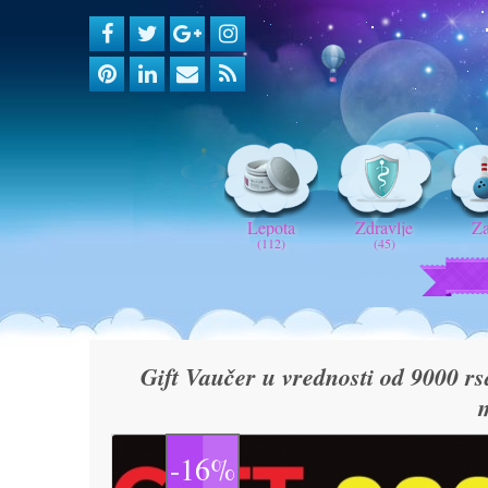
Lepota
Zdravlje
Z
(112)
(45)
Gift Vaučer u vrednosti od 9000 r
-16%