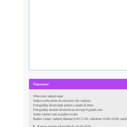
Napomene
Obavezno zakazivanje
Jedna osoba može da iskoristi više vaučera
Fotografiju dostavljate putem e-maila ili lično
Fotografiju možete dostaviti na riscopy@gmail.com
Jedan vaučer važi za jednu osobu
Radno vreme: radnim danima 8:00-21:00, subotom 10:00-18:00, nedel
Kupon možete iskoristiti do 16.09.2026.