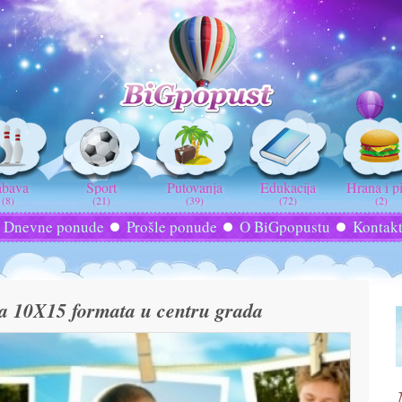
abava
Sport
Putovanja
Edukacija
Hrana i p
(8)
(21)
(39)
(72)
(2)
Dnevne ponude
Prošle ponude
O BiGpopustu
Kontak
ija 10X15 formata u centru grada