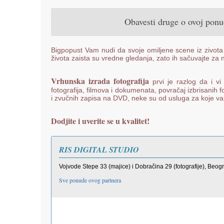
Obavesti druge o ovoj pon
Bigpopust Vam nudi da svoje omiljene scene iz zivota 
života zaista su vredne gledanja, zato ih sačuvajte z
Vrhunska izrada fotografija
prvi je razlog da i vi
fotografija, filmova i dokumenata, povračaj izbrisanih f
i zvučnih zapisa na DVD, neke su od usluga za koje va
Dodjite i uverite se u kvalitet!
RIS DIGITAL STUDIO
Vojvode Stepe 33 (majice) i Dobračina 29 (fotografije), Beog
Sve ponude ovog partnera