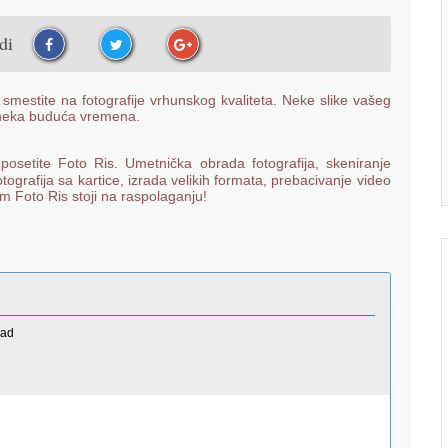
udi
smestite na fotografije vrhunskog kvaliteta. Neke slike vašeg
a neka buduća vremena.
 posetite Foto Ris. Umetnička obrada fotografija, skeniranje
otografija sa kartice, izrada velikih formata, prebacivanje video
m Foto Ris stoji na raspolaganju!
rad