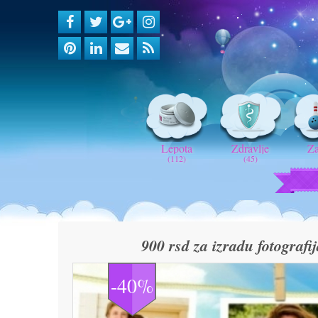
Lepota
Zdravlje
Z
(112)
(45)
900 rsd za izradu fotograf
-40%