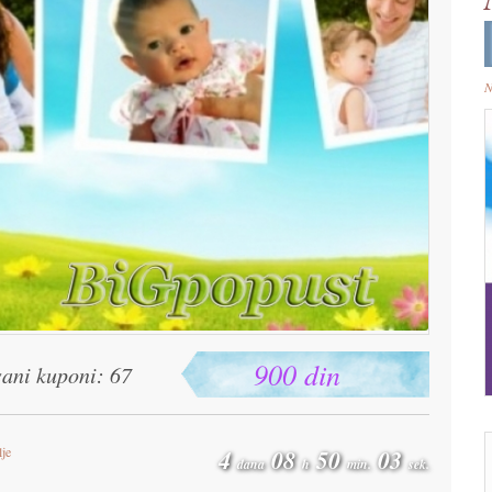
N
900 din
sani kuponi: 67
lje
4
08
50
03
dana
h
min.
sek.