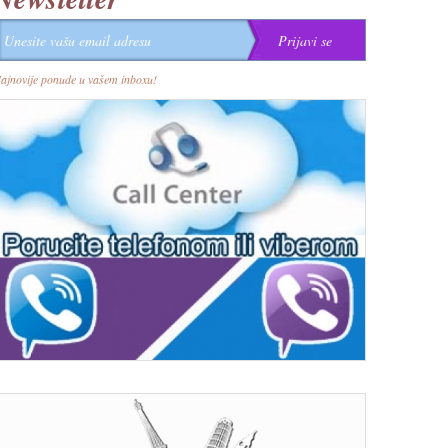
ajnovije ponude u vašem inboxu!