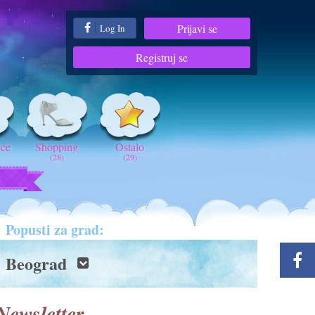
Prijavi se
Log In
Registruj se
iće
Shopping
Ostalo
(28)
(29)
t
Popusti za grad:
Beograd
Newsletter