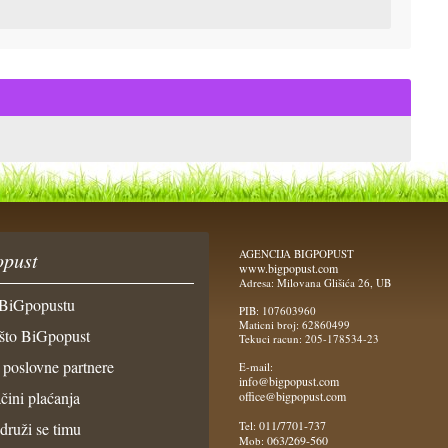
AGENCIJA BIGPOPUST
pust
www.bigpopust.com
Adresa: Milovana Glišića 26, UB
BiGpopustu
PIB: 107603960
Maticni broj: 62860499
što BiGpopust
Tekuci racun: 205-178534-23
 poslovne partnere
E-mail:
info@bigpopust.com
čini plaćanja
office@bigpopust.com
011/7701-737
idruži se timu
Tel:
063/269-560
Mob: