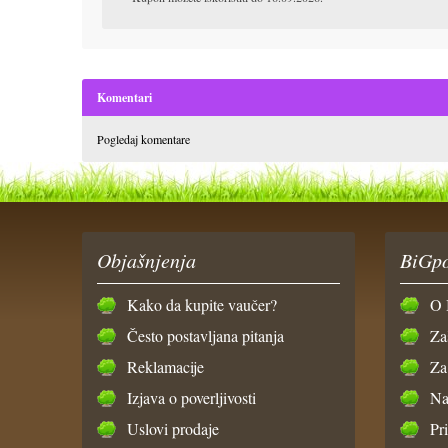
Komentari
Pogledaj komentare
Objašnjenja
BiGpo
Kako da kupite vaučer?
O 
Često postavljana pitanja
Za
Reklamacije
Za
Izjava o poverljivosti
Na
Uslovi prodaje
Pr