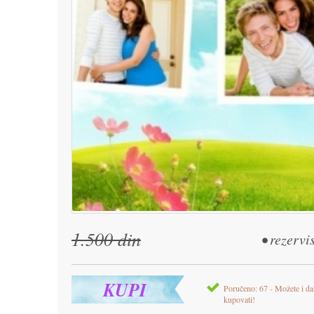
1.500 din
• rezervi
KUPI
Poručeno: 67 - Možete i da
kupovati!