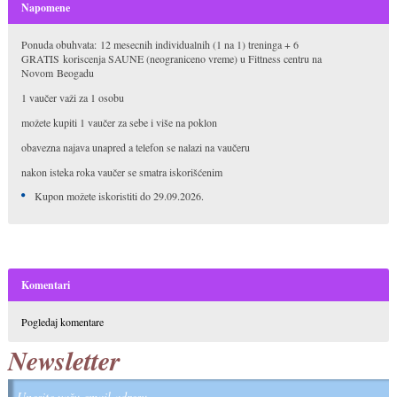
Napomene
Ponuda obuhvata: 12 mesecnih individualnih (1 na 1) treninga + 6
GRATIS koriscenja SAUNE (neograniceno vreme) u Fittness centru na
Novom Beogadu
1 vaučer važi za 1 osobu
možete kupiti 1 vaučer za sebe i više na poklon
obavezna najava unapred a telefon se nalazi na vaučeru
nakon isteka roka vaučer se smatra iskorišćenim
Kupon možete iskoristiti do 29.09.2026.
Komentari
Pogledaj komentare
Newsletter