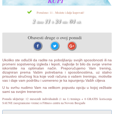
KUPI
Poručeno: 11 - Možete i dalje kupovati!
2
11
24
03
dana
h
min.
sek.
Obavesti druge o ovoj ponudi
Ukoliko ste odlučili da radite na poboljšanju svojih sposobnosti ili na
promeni sopstvenog izgleda i lepoti, najbolje bi bilo da svoje vreme
iskoristite na optimalan način. Preporučujemo Vam trening,
dizajniran prema Vašim potrebama i sposobnostima, uz stalno
prisustvo stručnog lica koje vodi računa o vašem treningu, motiviše
vas i daje vam podršku i usmereno je ka ispunjenju Vaših ciljeva
U tu svrhu nudimo Vam na velikom popustu opciju u kojoj vežbate
sami sa svojim trenerom.
Ponuda uključuje: 12 mesecnih individualnih (1 na 1) treninga + 6 GRATIS
koriscenja
SAUNE (neograniceno vreme) u Fittness centru na Novom
Beogadu