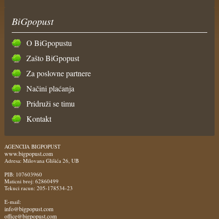
BiGpopust
O BiGpopustu
Zašto BiGpopust
Za poslovne partnere
Načini plaćanja
Pridruži se timu
Kontakt
AGENCIJA BIGPOPUST
www.bigpopust.com
Adresa: Milovana Glišića 26, UB
PIB: 107603960
Maticni broj: 62860499
Tekuci racun: 205-178534-23
E-mail:
info@bigpopust.com
office@bigpopust.com