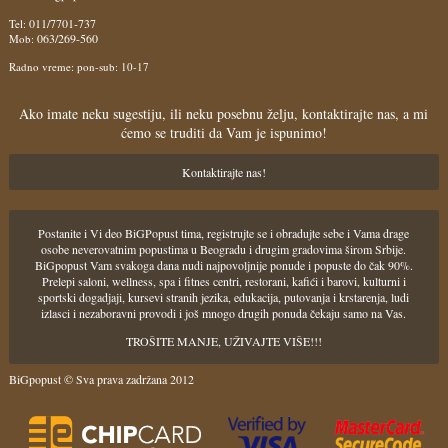
011/7701-737
Tel:
063/269-560
Mob:
Radno vreme: pon-sub: 10-17
Ako imate neku sugestiju, ili neku posebnu želju, kontaktirajte nas, a mi
ćemo se truditi da Vam je ispunimo!
Kontaktirajte nas!
Postanite i Vi deo BiGPopust tima, registrujte se i obradujte sebe i Vama drage
osobe neverovatnim popustima u Beogradu i drugim gradovima širom Srbije.
BiGpopust Vam svakoga dana nudi najpovoljnije ponude i popuste do čak 90%.
Prelepi saloni, wellness, spa i fitnes centri, restorani, kafići i barovi, kulturni i
sportski dogadjaji, kursevi stranih jezika, edukacija, putovanja i krstarenja, ludi
izlasci i nezaboravni provodi i još mnogo drugih ponuda čekaju samo na Vas.
TROŠITE MANJE, UŽIVAJTE VIŠE!!!
BiGpopust © Sva prava zadržana 2012