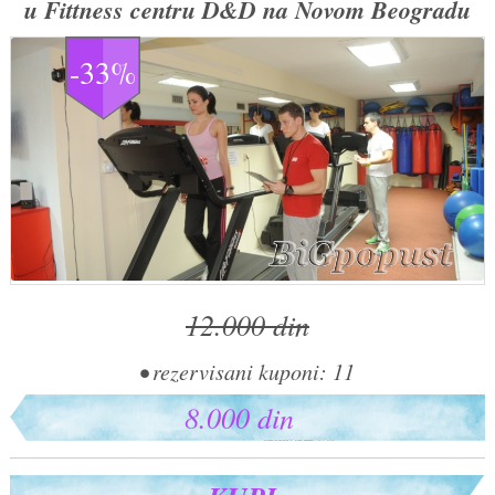
u Fittness centru D&D na Novom Beogradu
-33%
12.000 din
• rezervisani kuponi: 11
8.000 din