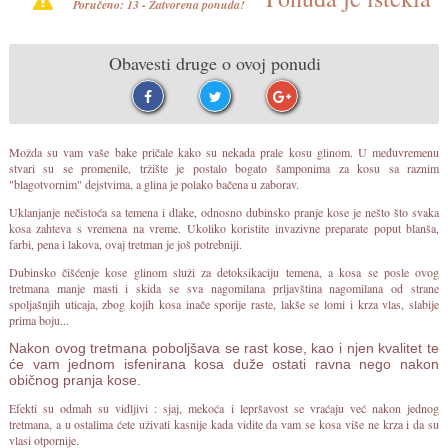
Poručeno: 13 - Zatvorena ponuda!
Obavesti druge o ovoj ponudi
Možda su vam vaše bake pričale kako su nekada prale kosu glinom. U međuvremenu
stvari su se promenile, tržište je postalo bogato šamponima za kosu sa raznim
"blagotvornim" dejstvima, a glina je polako bačena u zaborav.
Uklanjanje nečistoća sa temena i dlake, odnosno dubinsko pranje kose je nešto što svaka
kosa zahteva s vremena na vreme. Ukoliko koristite invazivne preparate poput blanša,
farbi, pena i lakova, ovaj tretman je još potrebniji.
Dubinsko čišćenje kose glinom služi za detoksikaciju temena, a kosa se posle ovog
tretmana manje masti i skida se sva nagomilana prljavština nagomilana od strane
spoljašnjih uticaja, zbog kojih kosa inače sporije raste, lakše se lomi i krza vlas, slabije
prima boju...
Nakon ovog tretmana poboljšava se rast kose, kao i njen kvalitet te
će vam jednom isfenirana kosa duže ostati ravna nego nakon
običnog pranja kose.
Efekti su odmah su vidljivi : sjaj, mekoća i lepršavost se vraćaju već nakon jednog
tretmana, a u ostalima ćete uživati kasnije kada vidite da vam se kosa više ne krza i da su
vlasi otpornije.