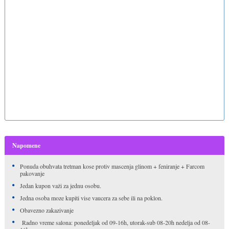
Napomene
Ponuda obuhvata tretman kose protiv mascenja glinom + feniranje + Farcom
pakovanje
Jedan kupon važi za jednu osobu.
Jedna osoba moze kupiti vise vaucera za sebe ili na poklon.
Obavezno zakazivanje
Radno vreme salona: ponedeljak od 09-16h, utorak-sub 08-20h nedelja od 08-