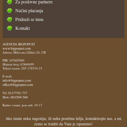
Za poslovne partnere
Načini plaćanja
Pridruži se timu
Kontakt
AGENCIJA BIGPOPUST
www.bigpopust.com
Adresa: Milovana Glišića 26, UB
PIB: 107603960
Maticni broj: 62860499
Tekuci racun: 205-178534-23
E-mail:
info@bigpopust.com
office@bigpopust.com
011/7701-737
Tel:
063/269-560
Mob:
Radno vreme: pon-sub: 10-17
Ako imate neku sugestiju, ili neku posebnu želju, kontaktirajte nas, a mi
ćemo se truditi da Vam je ispunimo!