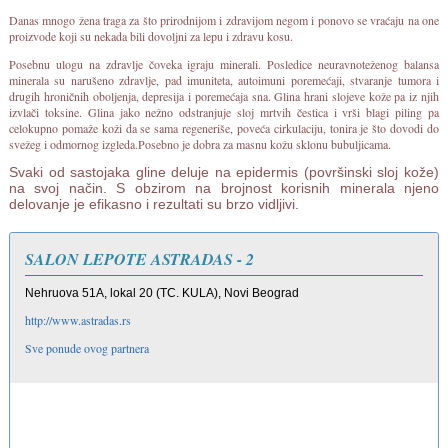
Danas mnogo žena traga za što prirodnijom i zdravijom negom i ponovo se vraćaju na one
proizvode koji su nekada bili dovoljni za lepu i zdravu kosu.
Posebnu ulogu na zdravlje čoveka igraju minerali. Posledice neuravnoteženog balansa
minerala su narušeno zdravlje, pad imuniteta, autoimuni poremećaji, stvaranje tumora i
drugih hroničnih oboljenja, depresija i poremećaja sna. Glina hrani slojeve kože pa iz njih
izvlači toksine. Glina jako nežno odstranjuje sloj mrtvih čestica i vrši blagi piling pa
celokupno pomaže koži da se sama regeneriše, poveća cirkulaciju, tonira je što dovodi do
svežeg i odmornog izgleda.Posebno je dobra za masnu kožu sklonu bubuljicama.
Svaki od sastojaka gline deluje na epidermis (površinski sloj kože)
na svoj način. S obzirom na brojnost korisnih minerala njeno
delovanje je efikasno i rezultati su brzo vidljivi.
SALON LEPOTE ASTRADAS - 2
Nehruova 51A, lokal 20 (TC. KULA), Novi Beograd
http://www.astradas.rs
Sve ponude ovog partnera