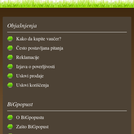
Objašnjenja
Kako da kupite vaučer?
Često postavljana pitanja
Reklamacije
Izjava o poverljivosti
Uslovi prodaje
Uslovi koriščenja
BiGpopust
O BiGpopustu
Zašto BiGpopust