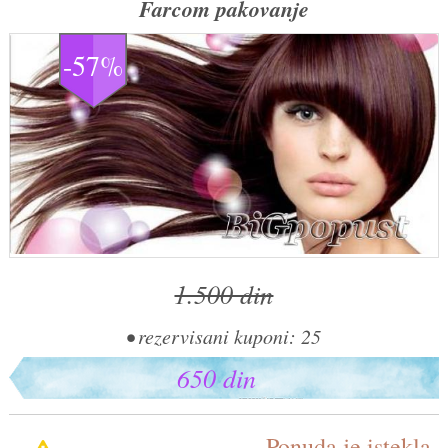
Farcom pakovanje
-57%
1.500 din
• rezervisani kuponi: 25
650 din
Ponuda je istekla