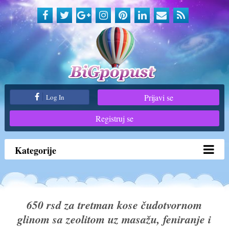
Prijavi se
Log In
Registruj se
Kategorije
650 rsd za tretman kose čudotvornom
glinom sa zeolitom uz masažu, feniranje i