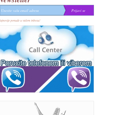
ajnovije ponude u vašem inboxu!