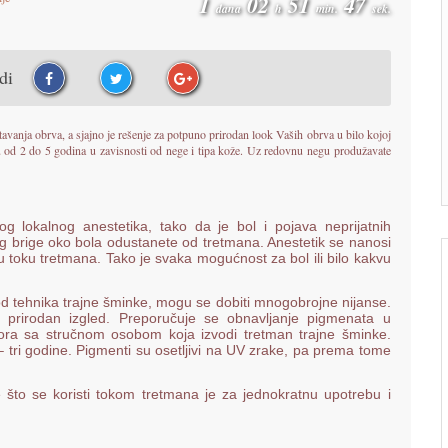
1
02
51
46
dana
h
min.
sek.
udi
anja obrva, a sjajno je rešenje za potpuno prirodan look Vaših obrva u bilo kojoj
traju od 2 do 5 godina u zavisnosti od nege i tipa kože. Uz redovnu negu produžavate
g lokalnog anestetika, tako da je bol i pojava neprijatnih
brige oko bola odustanete od tretmana. Anestetik se nanosi
u toku tretmana. Tako je svaka mogućnost za bol ili bilo kakvu
 tehnika trajne šminke, mogu se dobiti mnogobrojne nijanse.
prirodan izgled. Preporučuje se obnavljanje pigmenata u
a sa stručnom osobom koja izvodi tretman trajne šminke.
 tri godine. Pigmenti su osetljivi na UV zrake, pa prema tome
 što se koristi tokom tretmana je za jednokratnu upotrebu i