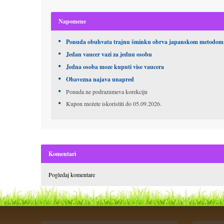
Napomene
Ponuda obuhvata trajnu šminku obrva japanskom metodom i
Jedan vaucer vazi za jednu osobu
Jedna osoba moze kuputi vise vaucera
Obavezna najava unapred
Ponuda ne podrazumeva korekciju
Kupon možete iskoristiti do 05.09.2026.
Komentari
Pogledaj komentare