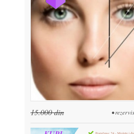
15.000 din
• rezervi
KUPI
Poručeno: 24 - Možete i da