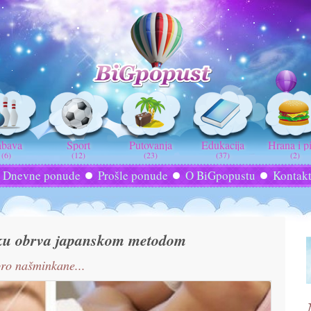
abava
Sport
Putovanja
Edukacija
Hrana i p
(6)
(12)
(23)
(37)
(2)
Dnevne ponude
Prošle ponude
O BiGpopustu
Kontak
nku obrva japanskom metodom
ro našminkane...