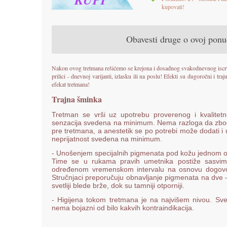
kupovati!
Obavesti druge o ovoj pon
Nakon ovog tretmana rešićemo se krejona i dosadnog svakodnevnog iscrtav
prilici - dnevnoj varijanti, izlasku ili na poslu! Efekti su dugoročni i 
efekat tretmana!
Trajna šminka
Tretman se vrši uz upotrebu proverenog i kvalitetno
senzacija svedena na minimum. Nema razloga da zbog 
pre tretmana, a anestetik se po potrebi može dodati i 
neprijatnost svedena na minimum.
- Unošenjem specijalnih pigmenata pod kožu jednom od
Time se u rukama pravih umetnika postiže sasvim 
određenom vremenskom intervalu na osnovu dogovor
Stručnjaci preporučuju obnavljanje pigmenata na dve –
svetliji blede brže, dok su tamniji otporniji.
- Higijena tokom tretmana je na najvišem nivou. Sve
nema bojazni od bilo kakvih kontraindikacija.