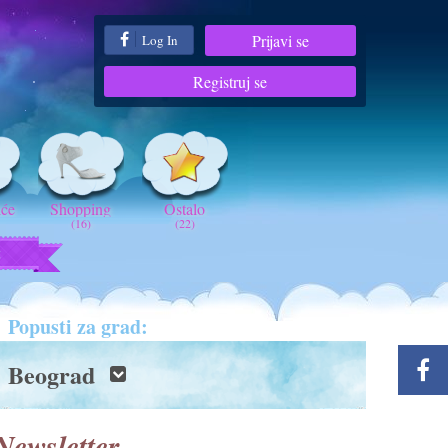
Prijavi se
Log In
Registruj se
iće
Shopping
Ostalo
(16)
(22)
t
Popusti za grad:
Beograd
Newsletter