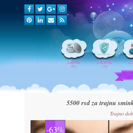
Lepota
Zdravlje
Z
(81)
(34)
5500 rsd za trajnu smi
Trajno dob
-63%