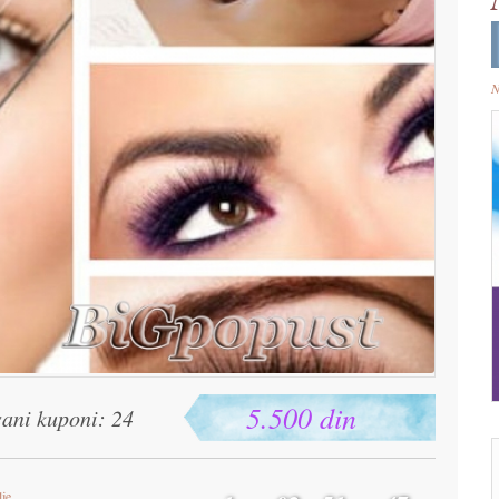
N
5.500 din
sani kuponi: 24
lje