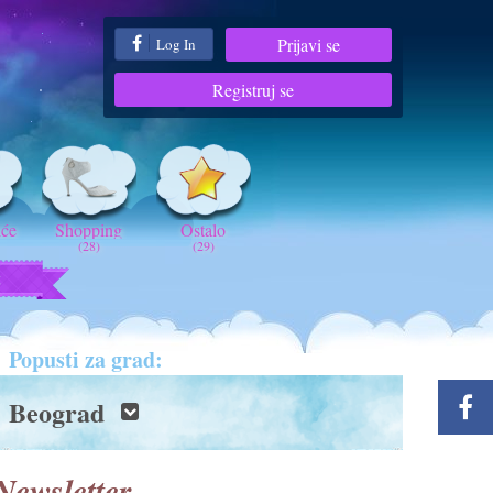
Prijavi se
Log In
Registruj se
iće
Shopping
Ostalo
(28)
(29)
t
Popusti za grad:
Beograd
Newsletter