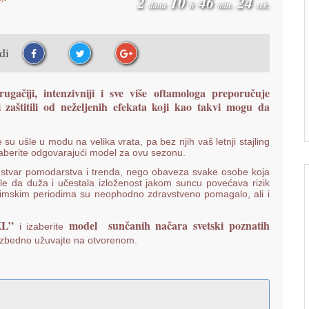
2
10
46
23
dana
h
min.
sek.
udi
gačiji, intenzivniji i sve više oftamologa preporučuje
 zaštitili od neželjenih efekata koji kao takvi mogu da
su ušle u modu na velika vrata, pa bez njih vaš letnji stajling
odaberite odgovarajući model za ovu sezonu.
iti stvar pomodarstva i trenda, nego obaveza svake osobe koja
le da duža i učestala izloženost jakom suncu povećava rizik
 zimskim periodima su neophodno zdravstveno pomagalo, ali i
KL”
model sunčanih načara svetski poznatih
i izaberite
zbedno užuvajte na otvorenom.