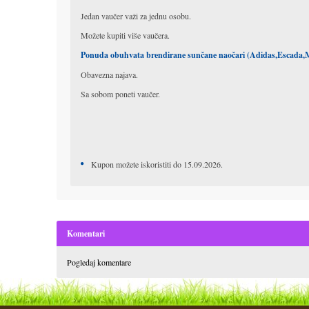
Jedan vaučer važi za jednu osobu.
Možete kupiti više vaučera.
Ponuda obuhvata brendirane sunčane naočari (Adidas,Escada,M
Obavezna najava.
Sa sobom poneti vaučer.
Kupon možete iskoristiti do 15.09.2026.
Komentari
Pogledaj komentare