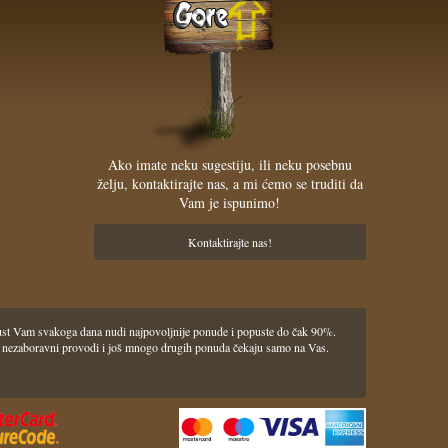
Ako imate neku sugestiju, ili neku posebnu
želju, kontaktirajte nas, a mi ćemo se truditi da
Vam je ispunimo!
Kontaktirajte nas!
pust Vam svakoga dana nudi najpovoljnije ponude i popuste do čak 90%.
lasci i nezaboravni provodi i još mnogo drugih ponuda čekaju samo na Vas.