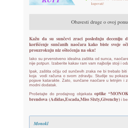
kupovati!
Obavesti druge o ovoj pon
Kažu da su sunčevi zraci poslednju deceniju dru
korišćenje sunčanih naočara kako biste svoje oči
prouzrokuju niz oštećenja na oku!
Iako su prvenstveno idealna zaštita od sunca, naočare 
nije potpun. Izaberite kakav ram vam najbolje stoji i 
Ipak, zaštita očiju od sunčevih zraka ne bi trebalo b
koja vodi računa o svom zdravlju. Studije su pokaza
pojave katarakte. Zato, sunčane naočare u letnjim i
modni dodatak.
optike “MONO
Prošetajte do prodajnog objekata
brendova (Adidas,Escada,Miss Sixty,Givenchy)
i be
Monokl