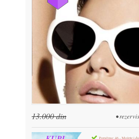
13.000 din
• rezervi
KUPI
Poručeno: 46 - Možete i da