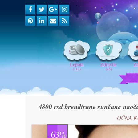
Lepota
Zdravlje
Z
(112)
(45)
4800 rsd brendirane sunčane naoča
OČNA K
-63%