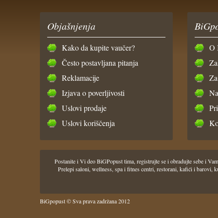
Objašnjenja
BiGpo
Kako da kupite vaučer?
O 
Često postavljana pitanja
Za
Reklamacije
Za
Izjava o poverljivosti
Na
Uslovi prodaje
Pr
Uslovi koriščenja
Ko
Postanite i Vi deo BiGPopust tima, registrujte se i obradujte sebe i
Prelepi saloni, wellness, spa i fitnes centri, restorani, kafići i barov
BiGpopust © Sva prava zadržana 2012