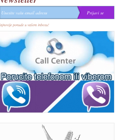
ajnovije ponude u vašem inboxu!