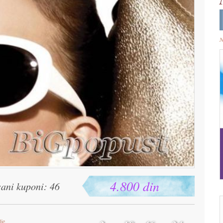
N
4.800 din
sani kuponi: 46
lje