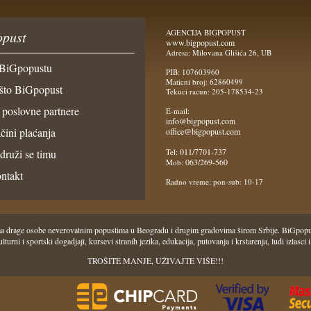
AGENCIJA BIGPOPUST
pust
www.bigpopust.com
Adresa: Milovana Glišića 26, UB
BiGpopustu
PIB: 107603960
Maticni broj: 62860499
što BiGpopust
Tekuci racun: 205-178534-23
 poslovne partnere
E-mail:
info@bigpopust.com
čini plaćanja
office@bigpopust.com
011/7701-737
idruži se timu
Tel:
063/269-560
Mob:
ntakt
Radno vreme: pon-sub: 10-17
 Vama drage osobe neverovatnim popustima u Beogradu i drugim gradovima širom Srbije. BiGpo
i, kulturni i sportski dogadjaji, kursevi stranih jezika, edukacija, putovanja i krstarenja, ludi iz
TROŠITE MANJE, UŽIVAJTE VIŠE!!!