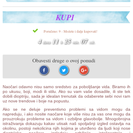
KUPI
Poručeno: 9 - Možete i dalje kupovati!
4
11
25
07
dana
h
min.
sek.
Obavesti druge o ovoj ponudi
Naočari odavno nisu samo sredstvo za poboljšanje vida. Biramo ih
po ukusu, boji, modi ili stilu. Ako su vam vaše dosadile, ili ste tek
dobili dioptriju, sada je idealan trenutak da odaberete sebi novi ram
uz nove trendove i boje na popustu.
Ako se ne deluje preventivno problemi sa vidom mogu da
napreduju, i ako nosite naočare koje više nisu za vas one mogu da
prouzrokuju probleme sa vidom i ozbiljne glavobolje. Mnogobrojna
istraživanja dokazuju kakav utisak naš spoljašnji izgled ostavlja na
okolinu, postoji nekolicina njih kojima je utvrđeno da ljudi koji nose
dioptrijske naočare izgledaju ozbiljnije, inteligentnije i