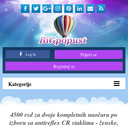
Prijavi se
Log In
Registruj se
Kategorije
4500 rsd za dvoje kompletnih naočara po
izboru sa antireflex CR staklima - ženske,