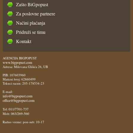
Zašto BiGpopust
Za poslovne partnere
Načini plaćanja
Pridruži se timu
Kontakt
AGENCIJA BIGPOPUST
www.bigpopust.com
Adresa: Milovana Glišića 26, UB
PIB: 107603960
Maticni broj: 62860499
Tekuci racun: 205-178534-23
E-mail:
info@bigpopust.com
office@bigpopust.com
011/7701-737
Tel:
063/269-560
Mob:
Radno vreme: pon-sub: 10-17