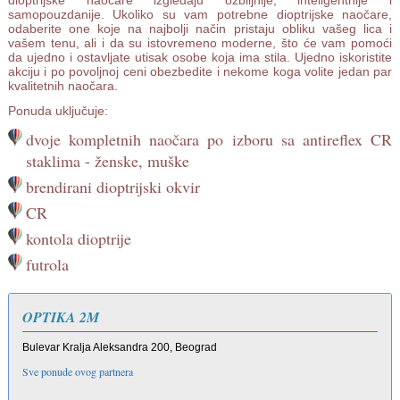
samopouzdanije. Ukoliko su vam potrebne dioptrijske naočare,
odaberite one koje na najbolji način pristaju obliku vašeg lica i
vašem tenu, ali i da su istovremeno moderne, što će vam pomoći
da ujedno i ostavljate utisak osobe koja ima stila. Ujedno iskoristite
akciju i po povoljnoj ceni obezbedite i nekome koga volite jedan par
kvalitetnih naočara.
Ponuda uključuje:
dvoje kompletnih naočara po izboru sa antireflex CR
staklima - ženske, muške
brendirani dioptrijski okvir
CR
kontola dioptrije
futrola
OPTIKA 2M
Bulevar Kralja Aleksandra 200, Beograd
Sve ponude ovog partnera