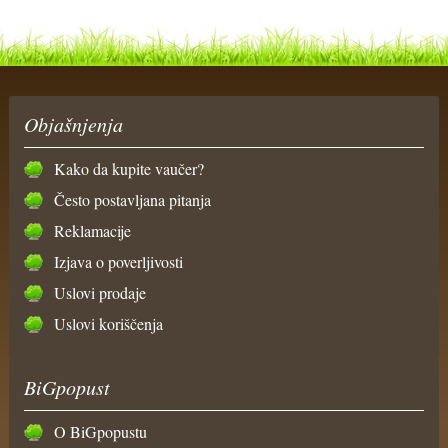
Objašnjenja
Kako da kupite vaučer?
Često postavljana pitanja
Reklamacije
Izjava o poverljivosti
Uslovi prodaje
Uslovi koriščenja
BiGpopust
O BiGpopustu