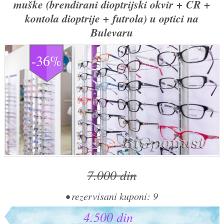
muške (brendirani dioptrijski okvir + CR +
kontola dioptrije + futrola) u optici na
Bulevaru
-36%
7.000 din
• rezervisani kuponi: 9
4.500 din