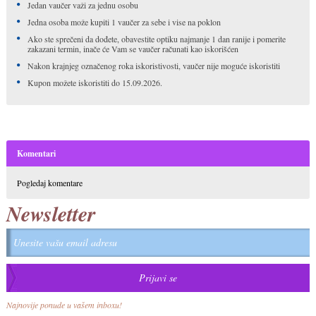
Jedan vaučer važi za jednu osobu
Jedna osoba može kupiti 1 vaučer za sebe i vise na poklon
Ako ste sprečeni da dođete, obavestite optiku najmanje 1 dan ranije i pomerite
zakazani termin, inače će Vam se vaučer računati kao iskorišćen
Nakon krajnjeg označenog roka iskoristivosti, vaučer nije moguće iskoristiti
Kupon možete iskoristiti do 15.09.2026.
Komentari
Pogledaj komentare
Newsletter
Najnovije ponude u vašem inboxu!