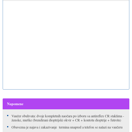
Napomene
Vaučer obuhvata: dvoje kompletnih naočara po izboru sa antireflex CR staklima -
ženske, muške (brendirani dioptrijski okvir + CR + kontolu dioptrije + futrolu)
Obavezna je najava i zakazivanje termina unapred a telefon se nalazi na vaučeru