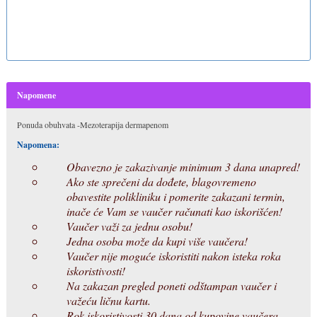
Napomene
Ponuda obuhvata -Mezoterapija dermapenom
Napomena:
Obavezno je zakazivanje minimum 3 dana unapred!
Ako ste sprečeni da dođete, blagovremeno
obavestite polikliniku i pomerite zakazani termin,
inače će Vam se vaučer računati kao iskorišćen!
Vaučer važi za jednu osobu!
Jedna osoba može da kupi više vaučera!
Vaučer nije moguće iskoristiti nakon isteka roka
iskoristivosti!
Na zakazan pregled poneti odštampan vaučer i
važeću ličnu kartu.
Rok iskoristivosti 30 dana od kupovine vaučera.