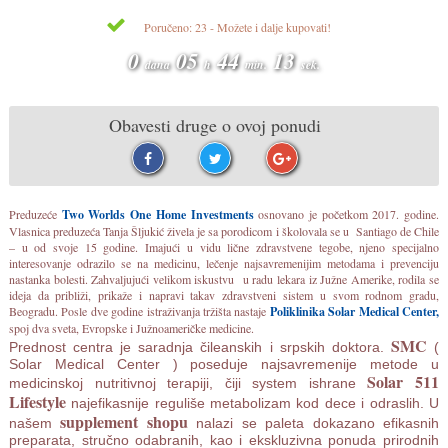
Poručeno: 23 - Možete i dalje kupovati!
0
05
44
13
dana
h
min.
sek.
Obavesti druge o ovoj ponudi
Preduzeće
Two Worlds One Home Investments
osnovano je početkom 2017. godine.
Vlasnica preduzeća Tanja Šljukić živela je sa porodicom i školovala se u Santiago de Chile
– u od svoje 15 godine. Imajući u vidu lične zdravstvene tegobe, njeno specijalno
interesovanje odrazilo se na medicinu, lečenje najsavremenijim metodama i prevenciju
nastanka bolesti. Zahvaljujući velikom iskustvu u radu lekara iz Južne Amerike, rodila se
ideja da približi, prikaže i napravi takav zdravstveni sistem u svom rodnom gradu,
Beogradu. Posle dve godine istraživanja tržišta nastaje
Poliklinika Solar Medical Center,
spoj dva sveta, Evropske i Južnoameričke medicine.
SMC
Prednost centra je saradnja čileanskih i srpskih doktora.
(
Solar Medical Center ) poseduje najsavremenije metode u
Solar 511
medicinskoj nutritivnoj terapiji, čiji system ishrane
Lifestyle
najefikasnije reguliše metabolizam kod dece i odraslih. U
supplement shopu
našem
nalazi se
paleta dokazano efikasnih
preparata, stručno odabranih, kao i ekskluzivna ponuda prirodnih