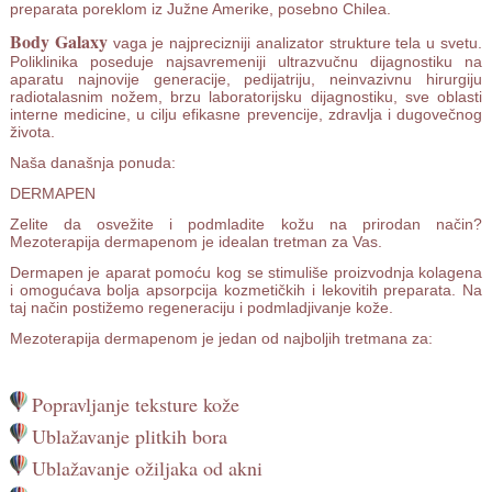
preparata poreklom iz Južne Amerike, posebno Chilea.
Body Galaxy
vaga je najprecizniji analizator strukture tela u svetu.
Poliklinika poseduje najsavremeniji ultrazvučnu dijagnostiku na
aparatu najnovije generacije, pedijatriju, neinvazivnu hirurgiju
radiotalasnim nožem, brzu laboratorijsku dijagnostiku, sve oblasti
interne medicine, u cilju efikasne prevencije, zdravlja i dugovečnog
života.
Naša današnja ponuda:
DERMAPEN
Zelite da osvežite i podmladite kožu na prirodan način?
Mezoterapija dermapenom je idealan tretman za Vas.
Dermapen je aparat pomoću kog se stimuliše proizvodnja kolagena
i omogućava bolja apsorpcija kozmetičkih i lekovitih preparata. Na
taj način postižemo regeneraciju i podmladjivanje kože.
Mezoterapija dermapenom je jedan od najboljih tretmana za:
Popravljanje teksture kože
Ublažavanje plitkih bora
Ublažavanje ožiljaka od akni