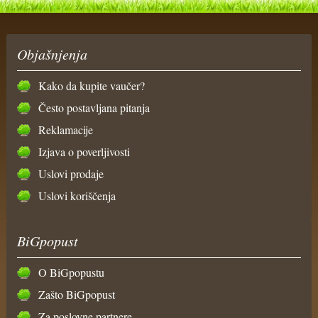
Objašnjenja
Kako da kupite vaučer?
Često postavljana pitanja
Reklamacije
Izjava o poverljivosti
Uslovi prodaje
Uslovi koriščenja
BiGpopust
O BiGpopustu
Zašto BiGpopust
Za poslovne partnere