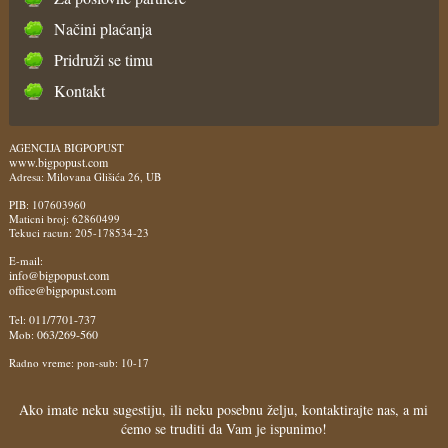
Načini plaćanja
Pridruži se timu
Kontakt
AGENCIJA BIGPOPUST
www.bigpopust.com
Adresa: Milovana Glišića 26, UB
PIB: 107603960
Maticni broj: 62860499
Tekuci racun: 205-178534-23
E-mail:
info@bigpopust.com
office@bigpopust.com
011/7701-737
Tel:
063/269-560
Mob:
Radno vreme: pon-sub: 10-17
Ako imate neku sugestiju, ili neku posebnu želju, kontaktirajte nas, a mi
ćemo se truditi da Vam je ispunimo!