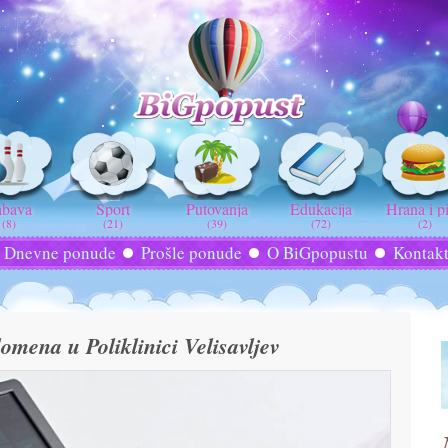
abava
Sport
Putovanja
Edukacija
Hrana i p
(8)
(21)
(39)
(72)
(2)
Dnevne ponude
Prošle ponude
O BiGpopustu
Kontak
omena u Poliklinici Velisavljev