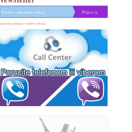
ajnovije ponude u vašem inboxu!