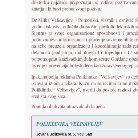
doktorku najčešće prepoznaju po velikoj požrtvovano
znanja i ljubavi prema svom pozivu.
Dr Milka Velisavljev – Pomoriški, vlasnik i osnivač Spe
godina iskustva odlučila da proširi portfolio lekarskih 
Sigurna u svoje organizacione sposobnosti i umeć
podrazumeva informisanost i praćenje savremenih tokova
na sebe preuzela organizaciju i koordiniranje rada re
delatnosti (pedijatriju, radiologiju I ortopediju) i 17
potpomognut istaživačkim duhom sestre Gordane obećava
lečenje i prevenciju bolesti dece kao zdravstvenog epi
Ipak, najbolja reklama Poliklinike “Velisavljev” su deči
isijavaju iz očiju lekara. Kažu da se rečima to ne mož
Polikliniku “Velisavljev”, uveriti da postoje razlozi 
središtu svog srca.
Ponuda obuhvata utrazvuk abdomena
POLIKLINIKA VELISAVLJEV
Jovana Boškovića br. 6, Novi Sad