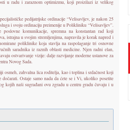
sti u radu i zaraznom optimizmu, koji proizilazi iz velikog
cijalističke pedijatrijske ordinacije “Velisavljev, je nakon 25
usluga i svoju ordinaciju preimenije u Polikliniku “Velisavljev”.
e poslovne komunikacije, spremna na konstantan rad koji
, istrajna u svojim stremljenjima, napravila je korak napred i
nomirane poliklinike koja stavlja na raspolaganje tri osnovne
 stručnih saradnika iz raznih oblasti medicine. Njen radni elan,
ju ostvarivanje vizije: dalje razvijanje moderne ustanove za
centra Novog Sada.
ji osmeh, zahvalna lica roditelja, kao i toplina i srdačnost koji
e dočarati. Ostaje samo nada da ćete se i Vi, ukoliko posetite
zbog kojih naši sugrađani ovu zgradu u centru gradu čuvaju i u