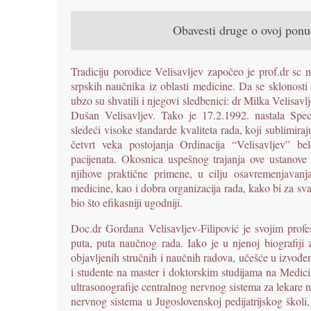
Obavesti druge o ovoj pon
Tradiciju porodice Velisavljev započeo je prof.dr sc 
srpskih naučnika iz oblasti medicine. Da se sklonosti 
ubzo su shvatili i njegovi sledbenici: dr Milka Velisav
Dušan Velisavljev. Tako je 17.2.1992. nastala Specija
sledeći visoke standarde kvaliteta rada, koji sublimira
četvrt veka postojanja Ordinacija “Velisavljev” be
pacijenata. Okosnica uspešnog trajanja ove ustanove j
njihove praktične primene, u cilju osavremenjavanja
medicine, kao i dobra organizacija rada, kako bi za sva
bio što efikasniji ugodniji.
Doc.dr Gordana Velisavljev-Filipović je svojim prof
puta, puta naučnog rada. Iako je u njenoj biografiji 
objavljenih stručnih i naučnih radova, učešće u izvođenj
i studente na master i doktorskim studijama na Medic
ultrasonografije centralnog nervnog sistema za lekare na
nervnog sistema u Jugoslovenskoj pedijatrijskog školi,