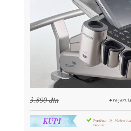
3.800 din
• rezervi
KUPI
Poručeno: 10 - Možete i da
kupovati!