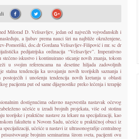
udi
med Milorad D. Velisavljev, jedan od najvećih vojvođanskih i
nasleđuju, a ljubav prema nauci širi na najbliže okruženjene,
ljev-Pomoriški, doc.dr Gordana Velisavljev-Filipović i mr. sc dr
listička pedijatrijska ordinacija “Velisavljev”. Imperativno
ju stečeno iskustvo i kontinuirano sticanje novih znanja, tokom
leži u svojim referencama na desetine hiljada zadovoljnih
e stalna tendencija ka usvajanju novih teorijskih saznanja i
 postojećih i unošenju tendencija novih kretanja u oblasti
kog pacijenta put od same dijagnostike preko lečenja i terapije
esionalnim dostignućima odavno nagovestila nastavak očevog
zabeleženo učešće u izradi brojnih projekata, više od stotinu
u teorijske i praktične nastave za lekare na specijalizaciji, kao
inskom fakultetu u Novom Sadu, učešće u praktičnoj obuci iz
 specijalizaciji, učešće u nastavi iz ultrasonografije centralnog
 prisustvovanje brojnim seminarima širom sveta, pacijenti ovu