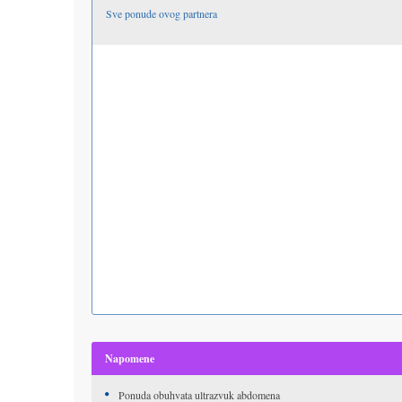
Sve ponude ovog partnera
Napomene
Ponuda obuhvata ultrazvuk abdomena