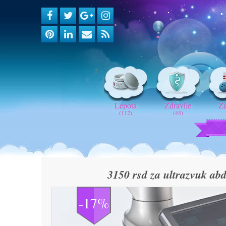
Lepota
Zdravlje
Z
(112)
(45)
3150 rsd za ultrazvuk abd
-17%