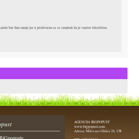
ete bar dan ranije jer u protivnom ce se smatrati da je vaučer iskorišćen.
AGENCIJA BIGPOPUST
pust
www.bigpopust.com
Adresa: Milovana Glišića 26, UB
BiGpopustu