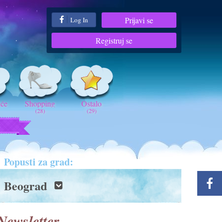
Prijavi se
Log In
Registruj se
iće
Shopping
Ostalo
(28)
(29)
t
Popusti za grad:
Beograd
Newsletter