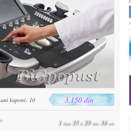
N
3.150 din
sani kuponi: 10
lje
1
15
29
15
dana
h
min.
sek.