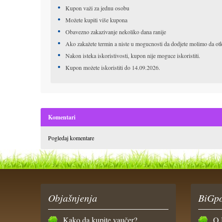
Kupon važi za jednu osobu
Možete kupiti više kupona
Obavezno zakazivanje nekoliko dana ranije
Ako zakažete termin a niste u mogucnosti da dodjete molimo da otkaž
Nakon isteka iskoristivosti, kupon nije moguce iskoristiti.
Kupon možete iskoristiti do 14.09.2026.
Komentari
Pogledaj komentare
Objašnjenja
BiGpo
Kako da kupite vaučer?
O 