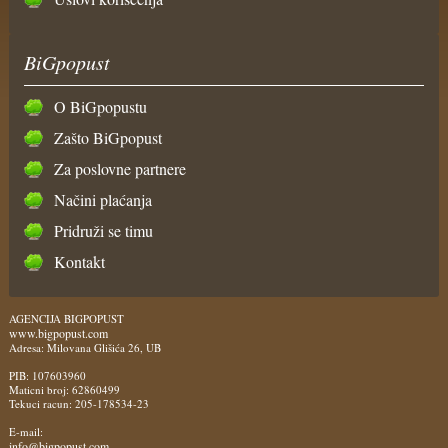
BiGpopust
O BiGpopustu
Zašto BiGpopust
Za poslovne partnere
Načini plaćanja
Pridruži se timu
Kontakt
AGENCIJA BIGPOPUST
www.bigpopust.com
Adresa: Milovana Glišića 26, UB
PIB: 107603960
Maticni broj: 62860499
Tekuci racun: 205-178534-23
E-mail:
info@bigpopust.com