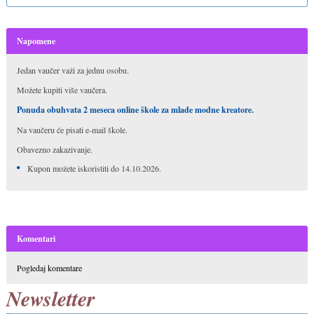
Napomene
Jedan vaučer važi za jednu osobu.
Možete kupiti više vaučera.
Ponuda obuhvata 2 meseca online škole za mlade modne kreatore.
Na vaučeru će pisati e-mail škole.
Obavezno zakazivanje.
Kupon možete iskoristiti do 14.10.2026.
Komentari
Pogledaj komentare
Newsletter