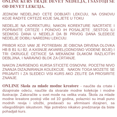
ONLINE KURS TRAJE DEVET NEDELJA, I SASTOJI SE
OD DEVET LEKCIJA.
JEDNOM NEDELJNO CETE DOBIJATI LEKCIJU, NA OSNOVU
KOJE RADITE CRTEZE KOJE SALJETE U TOKU
NEDELJE NA KOREKTURU, NAKON KOREKTURE NACRTATE I
POPRAVITE CRTEZE I PONOVO IH POSALJETE ,SESTOG ILI
SEDMOG DANA U NEDELJI DA BI PRVOG DANA SLEDECE
NEDELJE DOBILI NAREDNU LEKCIJU.
PRIBOR KOJI VAM JE POTREBAN JE OBICNA DRVENA OLOVKA
HB B B1 ILI B2, A KASNIJE AKVAREL(ODNOSNO VODENE BOJE) I
TRI OKRUGLE CETKICE SA MEKANOM DLAKOM RAZLICITIH
DEBLJINA, I NARAVNO BLOK ZA CRTANJE.
NAKON ZAVRSENOG KURSA STICETE OSNOVNI, POCETNI NIVO
ZNANJA DIZAJNIRANJA KOLEKCIJE. NAKON TOGA MOZETE SE
PRIJAVITI I ZA SLEDECI VISI KURS AKO ZELITE DA PROSIRITE
ZNANJE.
ONLINE Skola za mlade modne kreatore
- naučite da crtate i
dizajnirate odeću, naučite da stvarate modne kolekcije i modne
ilustracije. Zakoračite u svet mode na velika vrata. Škola za mlade
modne kreatore postoji više od 10 godina, polaznici su imali puno
modnih revija i izložbi, predavači su afirmisani dizajneri, sa
višegodišnjim iskustvom. Nije potrebno nikakvo predznanje da biste
pohadjali kurs.