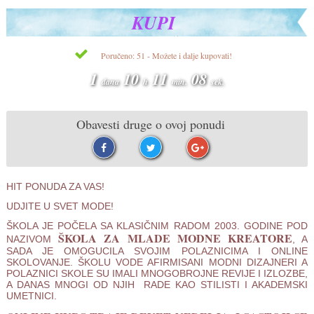
KUPI
Poručeno: 51 - Možete i dalje kupovati!
1
10
11
08
dana
h
min.
sek.
Obavesti druge o ovoj ponudi
HIT PONUDA ZA VAS!
UDJITE U SVET MODE!
ŠKOLA JE POČELA SA KLASIČNIM RADOM 2003. GODINE POD
ŠKOLA ZA MLADE MODNE KREATORE
NAZIVOM
, A
SADA JE OMOGUCILA SVOJIM POLAZNICIMA I ONLINE
SKOLOVANJE. ŠKOLU VODE AFIRMISANI MODNI DIZAJNERI A
POLAZNICI SKOLE SU IMALI MNOGOBROJNE REVIJE I IZLOZBE,
A DANAS MNOGI OD NJIH RADE KAO STILISTI I AKADEMSKI
UMETNICI.