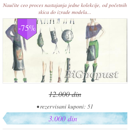
Naučite ceo proces nastajanja jedne kolekcije, od početnih
skica do izrade modela...
-75%
12.000 din
• rezervisani kuponi: 51
3.000 din