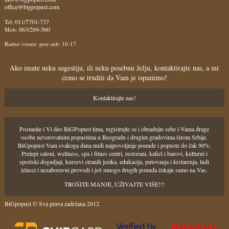
office@bigpopust.com
011/7701-737
Tel:
063/269-560
Mob:
Radno vreme: pon-sub: 10-17
Ako imate neku sugestiju, ili neku posebnu želju, kontaktirajte nas, a mi
ćemo se truditi da Vam je ispunimo!
Kontaktirajte nas!
Postanite i Vi deo BiGPopust tima, registrujte se i obradujte sebe i Vama drage
osobe neverovatnim popustima u Beogradu i drugim gradovima širom Srbije.
BiGpopust Vam svakoga dana nudi najpovoljnije ponude i popuste do čak 90%.
Prelepi saloni, wellness, spa i fitnes centri, restorani, kafići i barovi, kulturni i
sportski dogadjaji, kursevi stranih jezika, edukacija, putovanja i krstarenja, ludi
izlasci i nezaboravni provodi i još mnogo drugih ponuda čekaju samo na Vas.
TROŠITE MANJE, UŽIVAJTE VIŠE!!!
BiGpopust © Sva prava zadržana 2012