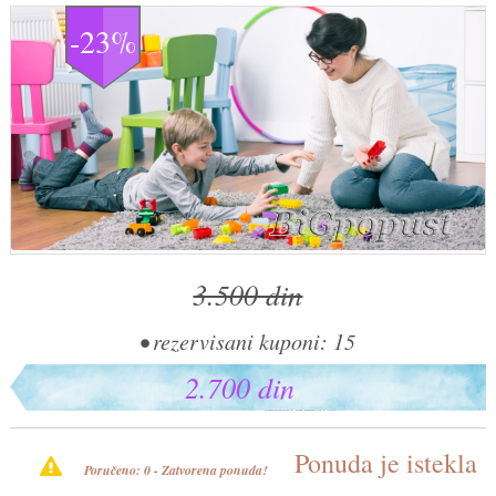
-23%
3.500 din
• rezervisani kuponi: 15
2.700 din
Ponuda je istekla
Poručeno: 0 - Zatvorena ponuda!