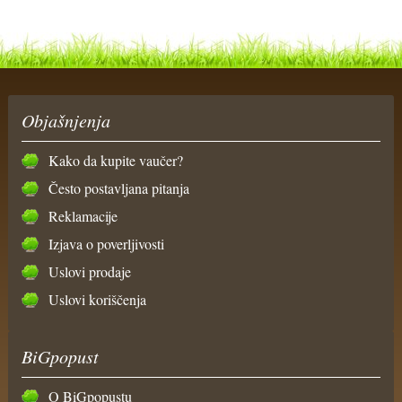
Objašnjenja
Kako da kupite vaučer?
Često postavljana pitanja
Reklamacije
Izjava o poverljivosti
Uslovi prodaje
Uslovi koriščenja
BiGpopust
O BiGpopustu