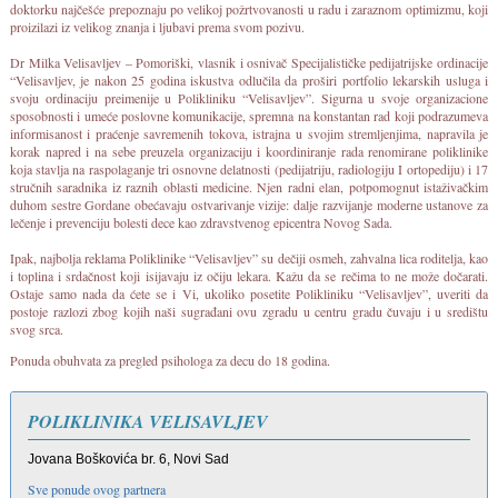
doktorku najčešće prepoznaju po velikoj požrtvovanosti u radu i zaraznom optimizmu, koji
proizilazi iz velikog znanja i ljubavi prema svom pozivu.
Dr Milka Velisavljev – Pomoriški, vlasnik i osnivač Specijalističke pedijatrijske ordinacije
“Velisavljev, je nakon 25 godina iskustva odlučila da proširi portfolio lekarskih usluga i
svoju ordinaciju preimenije u Polikliniku “Velisavljev”. Sigurna u svoje organizacione
sposobnosti i umeće poslovne komunikacije, spremna na konstantan rad koji podrazumeva
informisanost i praćenje savremenih tokova, istrajna u svojim stremljenjima, napravila je
korak napred i na sebe preuzela organizaciju i koordiniranje rada renomirane poliklinike
koja stavlja na raspolaganje tri osnovne delatnosti (pedijatriju, radiologiju I ortopediju) i 17
stručnih saradnika iz raznih oblasti medicine. Njen radni elan, potpomognut istaživačkim
duhom sestre Gordane obećavaju ostvarivanje vizije: dalje razvijanje moderne ustanove za
lečenje i prevenciju bolesti dece kao zdravstvenog epicentra Novog Sada.
Ipak, najbolja reklama Poliklinike “Velisavljev” su dečiji osmeh, zahvalna lica roditelja, kao
i toplina i srdačnost koji isijavaju iz očiju lekara. Kažu da se rečima to ne može dočarati.
Ostaje samo nada da ćete se i Vi, ukoliko posetite Polikliniku “Velisavljev”, uveriti da
postoje razlozi zbog kojih naši sugrađani ovu zgradu u centru gradu čuvaju i u središtu
svog srca.
Ponuda obuhvata za pregled psihologa za decu do 18 godina.
POLIKLINIKA VELISAVLJEV
Jovana Boškovića br. 6, Novi Sad
Sve ponude ovog partnera