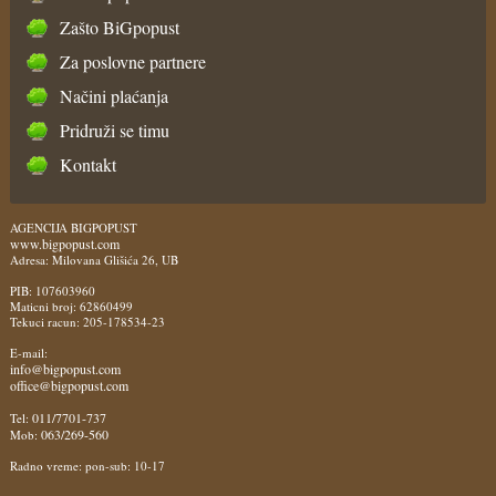
Zašto BiGpopust
Za poslovne partnere
Načini plaćanja
Pridruži se timu
Kontakt
AGENCIJA BIGPOPUST
www.bigpopust.com
Adresa: Milovana Glišića 26, UB
PIB: 107603960
Maticni broj: 62860499
Tekuci racun: 205-178534-23
E-mail:
info@bigpopust.com
office@bigpopust.com
011/7701-737
Tel:
063/269-560
Mob:
Radno vreme: pon-sub: 10-17