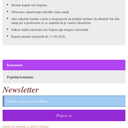
Možete kupiti više kupona
Obavezno zakazivanje nekoliko dana ranije
Ako zakažete termin a niste u mogucnosti da dodjete molimo da otkažete bar dan
ranije jer u protivnom ce se smatrati da je vaučer iskorišćen.
Nakon isteka iskoristivosti, kupon nije moguce iskoristiti.
Kupon možete iskoristiti do 11.09.2026.
Komentari
Pogledaj komentare
Newsletter
Najnovije ponude u vašem inboxu!