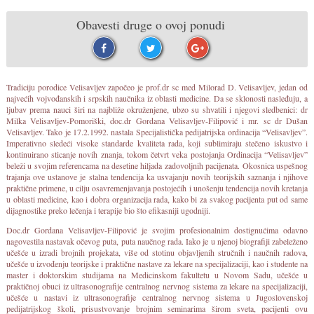
Obavesti druge o ovoj ponudi
Tradiciju porodice Velisavljev započeo je prof.dr sc med Milorad D. Velisavljev, jedan od
najvećih vojvođanskih i srpskih naučnika iz oblasti medicine. Da se sklonosti nasleđuju, a
ljubav prema nauci širi na najbliže okruženjene, ubzo su shvatili i njegovi sledbenici: dr
Milka Velisavljev-Pomoriški, doc.dr Gordana Velisavljev-Filipović i mr. sc dr Dušan
Velisavljev. Tako je 17.2.1992. nastala Specijalistička pedijatrijska ordinacija “Velisavljev”.
Imperativno sledeći visoke standarde kvaliteta rada, koji sublimiraju stečeno iskustvo i
kontinuirano sticanje novih znanja, tokom četvrt veka postojanja Ordinacija “Velisavljev”
beleži u svojim referencama na desetine hiljada zadovoljnih pacijenata. Okosnica uspešnog
trajanja ove ustanove je stalna tendencija ka usvajanju novih teorijskih saznanja i njihove
praktične primene, u cilju osavremenjavanja postojećih i unošenju tendencija novih kretanja
u oblasti medicine, kao i dobra organizacija rada, kako bi za svakog pacijenta put od same
dijagnostike preko lečenja i terapije bio što efikasniji ugodniji.
Doc.dr Gordana Velisavljev-Filipović je svojim profesionalnim dostignućima odavno
nagovestila nastavak očevog puta, puta naučnog rada. Iako je u njenoj biografiji zabeleženo
učešće u izradi brojnih projekata, više od stotinu objavljenih stručnih i naučnih radova,
učešće u izvođenju teorijske i praktične nastave za lekare na specijalizaciji, kao i studente na
master i doktorskim studijama na Medicinskom fakultetu u Novom Sadu, učešće u
praktičnoj obuci iz ultrasonografije centralnog nervnog sistema za lekare na specijalizaciji,
učešće u nastavi iz ultrasonografije centralnog nervnog sistema u Jugoslovenskoj
pedijatrijskog školi, prisustvovanje brojnim seminarima širom sveta, pacijenti ovu