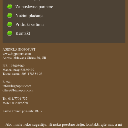
Za poslovne partnere
Načini plaćanja
Pridruži se timu
Kontakt
AGENCIJA BIGPOPUST
www.bigpopust.com
Adresa: Milovana Glišića 26, UB
PIB: 107603960
Maticni broj: 62860499
Tekuci racun: 205-178534-23
E-mail:
info@bigpopust.com
office@bigpopust.com
011/7701-737
Tel:
063/269-560
Mob:
Radno vreme: pon-sub: 10-17
Ako imate neku sugestiju, ili neku posebnu želju, kontaktirajte nas, a mi