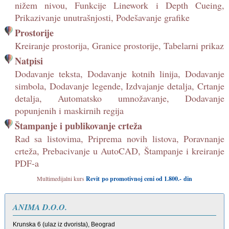
nižem nivou, Funkcije Linework i Depth Cueing,
Prikazivanje unutrašnjosti, Podešavanje grafike
Prostorije
Kreiranje prostorija, Granice prostorije, Tabelarni prikaz
Natpisi
Dodavanje teksta, Dodavanje kotnih linija, Dodavanje
simbola, Dodavanje legende, Izdvajanje detalja, Crtanje
detalja, Automatsko umnožavanje, Dodavanje
popunjenih i maskirnih regija
Štampanje i publikovanje crteža
Rad sa listovima, Priprema novih listova, Poravnanje
crteža, Prebacivanje u AutoCAD, Štampanje i kreiranje
PDF-a
Multimedijalni kurs
Revit po promotivnoj ceni od 1.800.- din
ANIMA D.O.O.
Krunska 6 (ulaz iz dvorista), Beograd