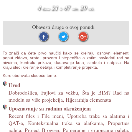
4
21
47
28
dana
h
min.
sek.
Obavesti druge o ovoj ponudi
To znači da ćete prvo naučiti kako se kreiraju osnovni elementi
poput zidova, vrata, prozora i stepeništa a zatim savladati rad sa
nivoima, kontrolu prikaza, dodavanje kota, simbola i natpisa. Na
kraju sledi kreiranje detalja i kompletiranje projekta.
Kurs obuhvata sledeće teme:
Uvod
Dobrodošlica, Fajlovi za vežbu, Šta je BIM? Rad na
modelu sa više projekcija, Hijerarhija elemenata
Upoznavanje sa radnim okruženjem
Recent files i File meni, Upotreba trake sa alatima i
QAT-a, Kontekstualna traka sa alatkama, Properties
paleta, Project Browser, Pomeranje i grupisanje paleta,