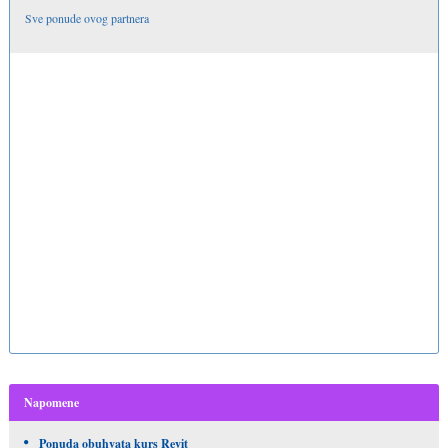
Sve ponude ovog partnera
Napomene
Ponuda obuhvata kurs
Revit