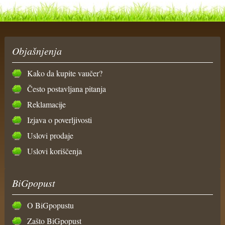
Objašnjenja
Kako da kupite vaučer?
Često postavljana pitanja
Reklamacije
Izjava o poverljivosti
Uslovi prodaje
Uslovi koriščenja
BiGpopust
O BiGpopustu
Zašto BiGpopust