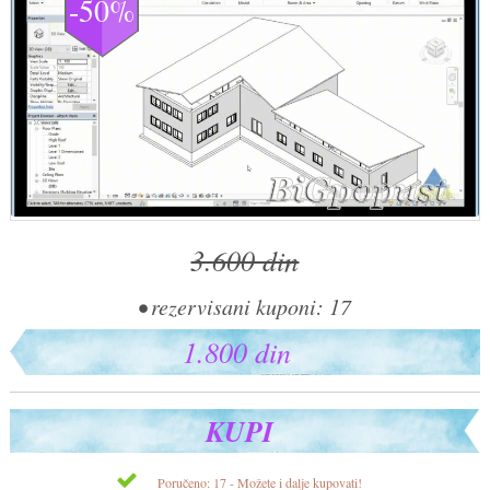
-50%
3.600 din
• rezervisani kuponi: 17
1.800 din
KUPI
Poručeno: 17 - Možete i dalje kupovati!