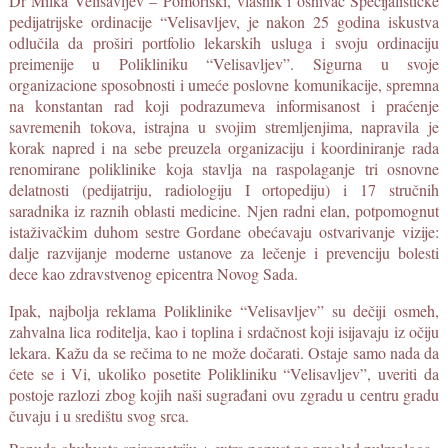
Dr Milka Velisavljev – Pomoriški, vlasnik i osnivač Specijalističke
pedijatrijske ordinacije “Velisavljev, je nakon 25 godina iskustva
odlučila da proširi portfolio lekarskih usluga i svoju ordinaciju
preimenije u Polikliniku “Velisavljev”. Sigurna u svoje
organizacione sposobnosti i umeće poslovne komunikacije, spremna
na konstantan rad koji podrazumeva informisanost i praćenje
savremenih tokova, istrajna u svojim stremljenjima, napravila je
korak napred i na sebe preuzela organizaciju i koordiniranje rada
renomirane poliklinike koja stavlja na raspolaganje tri osnovne
delatnosti (pedijatriju, radiologiju I ortopediju) i 17 stručnih
saradnika iz raznih oblasti medicine. Njen radni elan, potpomognut
istaživačkim duhom sestre Gordane obećavaju ostvarivanje vizije:
dalje razvijanje moderne ustanove za lečenje i prevenciju bolesti
dece kao zdravstvenog epicentra Novog Sada.
Ipak, najbolja reklama Poliklinike “Velisavljev” su dečiji osmeh,
zahvalna lica roditelja, kao i toplina i srdačnost koji isijavaju iz očiju
lekara. Kažu da se rečima to ne može dočarati. Ostaje samo nada da
ćete se i Vi, ukoliko posetite Polikliniku “Velisavljev”, uveriti da
postoje razlozi zbog kojih naši sugrađani ovu zgradu u centru gradu
čuvaju i u središtu svog srca.