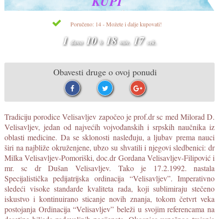
KUPI
Poručeno: 14 - Možete i dalje kupovati!
1
10
18
16
dana
h
min.
sek.
Obavesti druge o ovoj ponudi
Tradiciju porodice Velisavljev započeo je prof.dr sc med Milorad D.
Velisavljev, jedan od najvećih vojvođanskih i srpskih naučnika iz
oblasti medicine. Da se sklonosti nasleđuju, a ljubav prema nauci
širi na najbliže okruženjene, ubzo su shvatili i njegovi sledbenici: dr
Milka Velisavljev-Pomoriški, doc.dr Gordana Velisavljev-Filipović i
mr. sc dr Dušan Velisavljev. Tako je 17.2.1992. nastala
Specijalistička pedijatrijska ordinacija “Velisavljev”. Imperativno
sledeći visoke standarde kvaliteta rada, koji sublimiraju stečeno
iskustvo i kontinuirano sticanje novih znanja, tokom četvrt veka
postojanja Ordinacija “Velisavljev” beleži u svojim referencama na