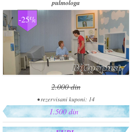
pulmologa
-25%
2.000 din
• rezervisani kuponi: 14
1.500 din