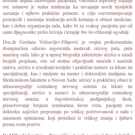
desetine hiljada zadovoljnih pacijenata. Okosnica uspešnog trajanja
ove ustanove je stalna tendencija ka usvajanju novih teorijskih
saznanja i njihove praktične primene, u cilju osavremenjavanja
postojećih i unošenju tendencija novih kretanja u oblasti medicine,
kao i dobra organizacija rada, kako bi za svakog pacijenta put od
same dijagnostike preko lečenja i terapije bio što efikasniji ugodniji.
Doc.dr Gordana Velisavljev-Filipović je svojim profesionalnim
dostignućima odavno nagovestila nastavak očevog puta, puta
naučnog rada. Iako je u njenoj biografiji zabeleženo učešće u izradi
brojnih projekata, više od stotinu objavljenih stručnih i naučnih
radova, učešće u izvođenju teorijske i praktične nastave za lekare na
specijalizaciji, kao i studente na master i doktorskim studijama na
Medicinskom fakultetu u Novom Sadu, učešće u praktičnoj obuci iz
ultrasonografije centralnog nervnog sistema za lekare na
specijalizaciji, učešće u nastavi iz ultrasonografije centralnog
nervnog sistema u Jugoslovenskoj pedijatrijskog školi,
prisustvovanje brojnim seminarima širom sveta, pacijenti ovu
doktorku najčešće prepoznaju po velikoj požrtvovanosti u radu i
zaraznom optimizmu, koji proizilazi iz velikog znanja i ljubavi
prema svom pozivu.