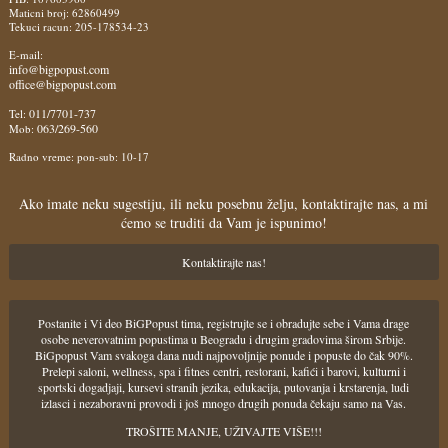
Maticni broj: 62860499
Tekuci racun: 205-178534-23
E-mail:
info@bigpopust.com
office@bigpopust.com
011/7701-737
Tel:
063/269-560
Mob:
Radno vreme: pon-sub: 10-17
Ako imate neku sugestiju, ili neku posebnu želju, kontaktirajte nas, a mi
ćemo se truditi da Vam je ispunimo!
Kontaktirajte nas!
Postanite i Vi deo BiGPopust tima, registrujte se i obradujte sebe i Vama drage
osobe neverovatnim popustima u Beogradu i drugim gradovima širom Srbije.
BiGpopust Vam svakoga dana nudi najpovoljnije ponude i popuste do čak 90%.
Prelepi saloni, wellness, spa i fitnes centri, restorani, kafići i barovi, kulturni i
sportski dogadjaji, kursevi stranih jezika, edukacija, putovanja i krstarenja, ludi
izlasci i nezaboravni provodi i još mnogo drugih ponuda čekaju samo na Vas.
TROŠITE MANJE, UŽIVAJTE VIŠE!!!