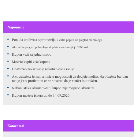
Napomene
Ponuda obuhvata
spirometriju
+ extra popust na pregled pulmologa
Ako zelite pregled pulmologa doplata u ordinaciji je 2000 rsd
Kupon važi za jednu osobu
Možete kupiti više kupona
Obavezno zakazivanje nekoliko dana ranije
Ako zakažete termin a niste u mogucnosti da dodjete molimo da otkažete bar dan
ranije jer u protivnom ce se smatrati da je vaučer iskorišćen.
Nakon isteka iskoristivosti, kupon nije moguce iskoristiti.
Kupon možete iskoristiti do 14.09.2026.
Komentari