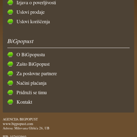
Izjava o poverljivosti
Uslovi prodaje
Uslovi koriščenja
BiGpopust
O BiGpopustu
Zašto BiGpopust
Za poslovne partnere
Načini plaćanja
Pridruži se timu
Kontakt
AGENCIJA BIGPOPUST
www.bigpopust.com
Adresa: Milovana Glišića 26, UB
PIB: 107603960