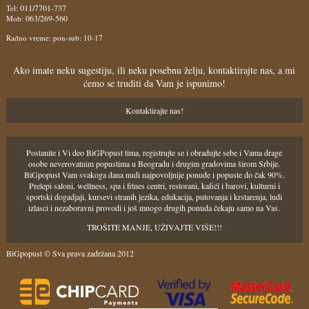
011/7701-737
Tel:
063/269-560
Mob:
Radno vreme: pon-sub: 10-17
Ako imate neku sugestiju, ili neku posebnu želju, kontaktirajte nas, a mi
ćemo se truditi da Vam je ispunimo!
Kontaktirajte nas!
Postanite i Vi deo BiGPopust tima, registrujte se i obradujte sebe i Vama drage
osobe neverovatnim popustima u Beogradu i drugim gradovima širom Srbije.
BiGpopust Vam svakoga dana nudi najpovoljnije ponude i popuste do čak 90%.
Prelepi saloni, wellness, spa i fitnes centri, restorani, kafići i barovi, kulturni i
sportski dogadjaji, kursevi stranih jezika, edukacija, putovanja i krstarenja, ludi
izlasci i nezaboravni provodi i još mnogo drugih ponuda čekaju samo na Vas.
TROŠITE MANJE, UŽIVAJTE VIŠE!!!
BiGpopust © Sva prava zadržana 2012