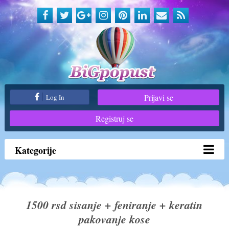
Prijavi se
Log In
Registruj se
Kategorije
1500 rsd sisanje + feniranje + keratin
pakovanje kose