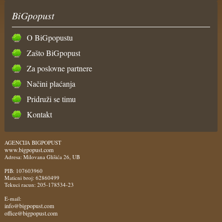
BiGpopust
O BiGpopustu
Zašto BiGpopust
Za poslovne partnere
Načini plaćanja
Pridruži se timu
Kontakt
AGENCIJA BIGPOPUST
www.bigpopust.com
Adresa: Milovana Glišića 26, UB
PIB: 107603960
Maticni broj: 62860499
Tekuci racun: 205-178534-23
E-mail:
info@bigpopust.com
office@bigpopust.com