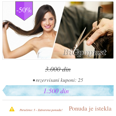
-50%
3.000 din
• rezervisani kuponi: 25
1.500 din
Ponuda je istekla
Poručeno: 5 - Zatvorena ponuda!