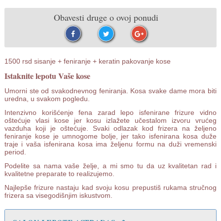
Obavesti druge o ovoj ponudi
1500 rsd sisanje + feniranje + keratin pakovanje kose
Istaknite lepotu Vaše kose
Umorni ste od svakodnevnog feniranja. Kosa svake dame mora biti
uredna, u svakom pogledu.
Intenzivno korišćenje fena zarad lepo isfenirane frizure vidno
oštećuje vlasi kose jer kosu izlažete učestalom izvoru vrućeg
vazduha koji je oštećuje. Svaki odlazak kod frizera na željeno
feniranje kose je umnogome bolje, jer tako isfenirana kosa duže
traje i vaša isfenirana kosa ima željenu formu na duži vremenski
period.
Podelite sa nama vaše želje, a mi smo tu da uz kvalitetan rad i
kvalitetne preparate to realizujemo.
Najlepše frizure nastaju kad svoju kosu prepustiš rukama stručnog
frizera sa visegodišnjim iskustvom.