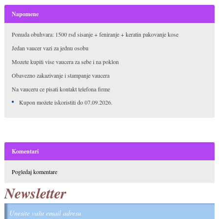
Napomene
Ponuda obuhvara: 1500 rsd sisanje + feniranje + keratin pakovanje kose
Jedan vaucer vazi za jednu osobu
Mozete kupiti vise vaucera za sebe i na poklon
Obavezno zakazivanje i stampanje vaucera
Na vauceru ce pisati kontakt telefona firme
Kupon možete iskoristiti do 07.09.2026.
Komentari
Pogledaj komentare
Newsletter