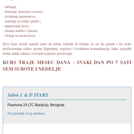
- farbanje,
- feniranje (klasično i ravno),
- izvlačenje pramenova,
- šatiranje na foliju (preliv),
- nijansiranje kose.
- šišanje muško i žensko,
- šišanje na ravnu kosu
Kroz kurs nećete naučiti samo da šišate, fenirate ili farbate, tu ste da saznate i šta znači
profesionalan odnos prema klijentima, uspešna i kvalitetna komunikacija, kako izgraditi
dobar imidž salona i ostvariti uspešno poslovanje.
KURS TRAJE MESEC DANA - SVAKI DAN PO 7 SATI
SEM SUBOTE I NEDELJE
Salon L & D STARS
Paunova 24 (TC Banjica), Beograd
Sve ponude ovog partnera