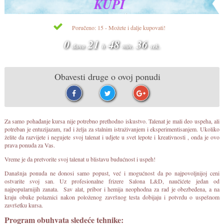
KUPI
Poručeno: 15 - Možete i dalje kupovati!
0
21
48
36
dana
h
min.
sek.
Obavesti druge o ovoj ponudi
Za samo pohađanje kursa nije potrebno prethodno iskustvo. Talenat je mali deo uspeha, ali
potreban je entuzijazam, rad i želja za stalnim istraživanjem i eksperimentisanjem. Ukoliko
želite da razvijete i negujete svoj talenat i udjete u svet lepote i kreativnosti , onda je ovo
prava ponuda za Vas.
Vreme je da pretvorite svoj talenat u blistavu budućnost i uspeh!
Današnja ponuda ne donosi samo popust, već i mogućnost da po najpovoljnijoj ceni
ostvarite svoj san. Uz profesionalne frizere Salona L&D, naučićete jedan od
najpopularnijih zanata. Sav alat, pribor i hemija neophodna za rad je obezbeđena, a na
kraju obuke polaznici nakon položenog završnog testa dobijaju i potvrdu o uspešnom
završetku kursa.
Program obuhvata sledeće tehnike: