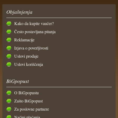
Objašnjenja
Kako da kupite vaučer?
Često postavljana pitanja
Reklamacije
Izjava o poverljivosti
Uslovi prodaje
Uslovi koriščenja
BiGpopust
O BiGpopustu
Zašto BiGpopust
Za poslovne partnere
Načini plaćanja