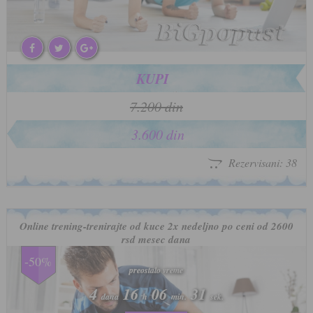
KUPI
7.200 din
3.600 din
Rezervisani: 38
Online trening-trenirajte od kuce 2x nedeljno po ceni od 2600
rsd mesec dana
-50%
preostalo vreme
preostalo vreme
4
4
16
16
06
06
28
28
dana
dana
h
h
min.
min.
sek.
sek.