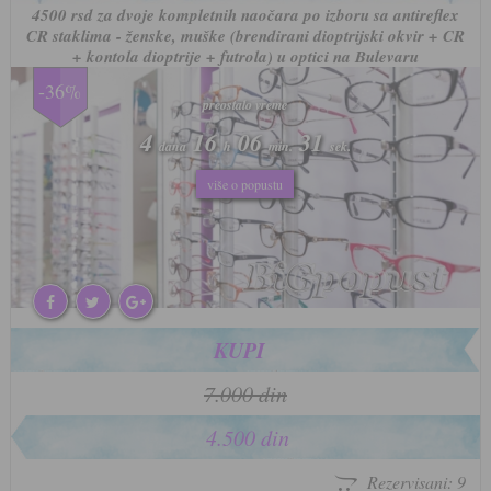
4500 rsd za dvoje kompletnih naočara po izboru sa antireflex
CR staklima - ženske, muške (brendirani dioptrijski okvir + CR
+ kontola dioptrije + futrola) u optici na Bulevaru
-36%
preostalo vreme
preostalo vreme
4
4
16
16
06
06
28
28
dana
dana
h
h
min.
min.
sek.
sek.
više o popustu
više o popustu
KUPI
7.000 din
4.500 din
Rezervisani: 9