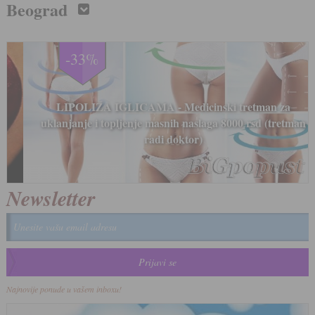
Beograd
-33%
LIPOLIZA IGLICAMA - Medicinski tretman za
uklanjanje i topljenje masnih naslaga 8000 rsd (tretman
radi doktor)
Newsletter
Najnovije ponude u vašem inboxu!