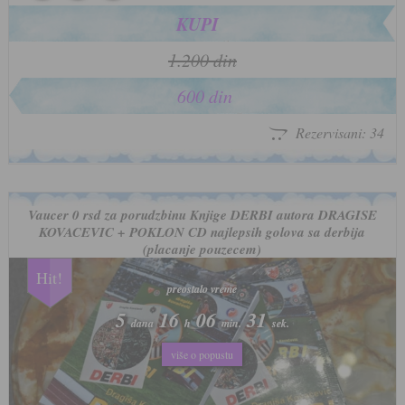
KUPI
1.200 din
600 din
Rezervisani: 34
Vaucer 0 rsd za porudzbinu Knjige DERBI autora DRAGISE
KOVACEVIC + POKLON CD najlepsih golova sa derbija
(placanje pouzecem)
Hit!
preostalo vreme
preostalo vreme
5
5
16
16
06
06
28
28
dana
dana
h
h
min.
min.
sek.
sek.
više o popustu
više o popustu