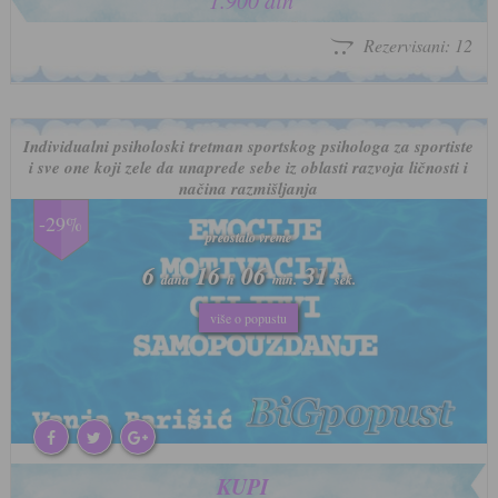
1.900 din
Rezervisani: 12
Individualni psiholoski tretman sportskog psihologa za sportiste
i sve one koji zele da unaprede sebe iz oblasti razvoja ličnosti i
načina razmišljanja
-29%
preostalo vreme
preostalo vreme
6
6
16
16
06
06
28
28
dana
dana
h
h
min.
min.
sek.
sek.
više o popustu
više o popustu
KUPI