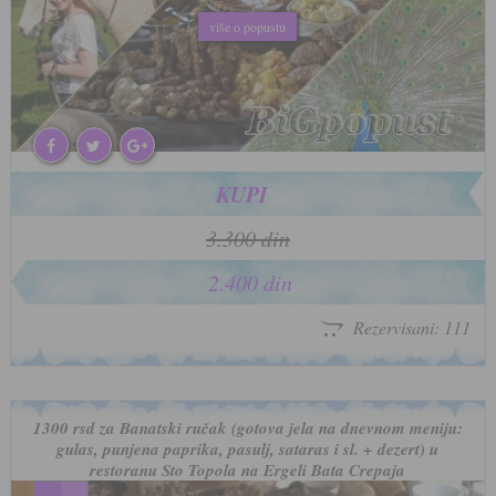
više o popustu
više o popustu
KUPI
3.300 din
2.400 din
Rezervisani: 111
1300 rsd za Banatski ručak (gotova jela na dnevnom meniju:
gulas, punjena paprika, pasulj, sataras i sl. + dezert) u
restoranu Sto Topola na Ergeli Bata Crepaja