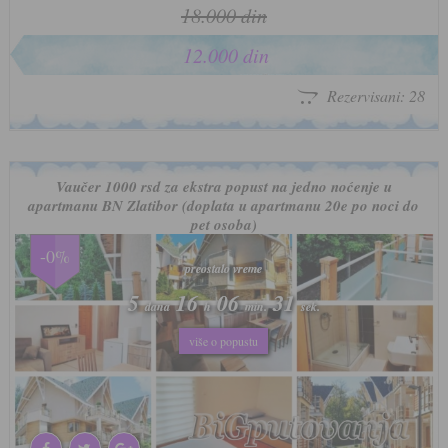
18.000 din
12.000 din
Rezervisani: 28
Vaučer 1000 rsd za ekstra popust na jedno noćenje u
apartmanu BN Zlatibor (doplata u apartmanu 20e po noci do
pet osoba)
-0%
preostalo vreme
preostalo vreme
5
5
16
16
06
06
28
28
dana
dana
h
h
min.
min.
sek.
sek.
više o popustu
više o popustu