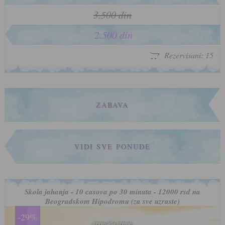
3.500 din
2.500 din
Rezervisani: 15
ZABAVA
VIDI SVE PONUDE
Skola jahanja - 10 casova po 30 minuta - 12000 rsd na
Beogradskom Hipodromu (za sve uzraste)
-29%
preostalo vreme
preostalo vreme