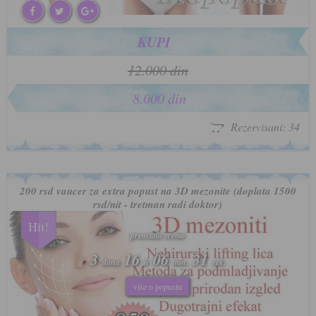
KUPI
12.000 din
8.000 din
Rezervisani: 34
200 rsd vaucer za extra popust na 3D mezonite (doplata 1500
rsd/nit - tretman radi doktor)
Hit!
preostalo vreme
preostalo vreme
3
3
16
16
06
06
28
28
dana
dana
h
h
min.
min.
sek.
sek.
više o popustu
više o popustu