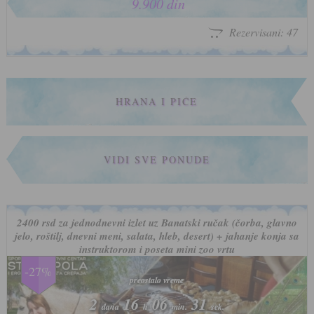
9.900 din
Rezervisani: 47
HRANA I PIĆE
VIDI SVE PONUDE
2400 rsd za jednodnevni izlet uz Banatski ručak (čorba, glavno
jelo, roštilj, dnevni meni, salata, hleb, desert) + jahanje konja sa
instruktorom i poseta mini zoo vrtu
-27%
preostalo vreme
preostalo vreme
2
2
16
16
06
06
28
28
dana
dana
h
h
min.
min.
sek.
sek.