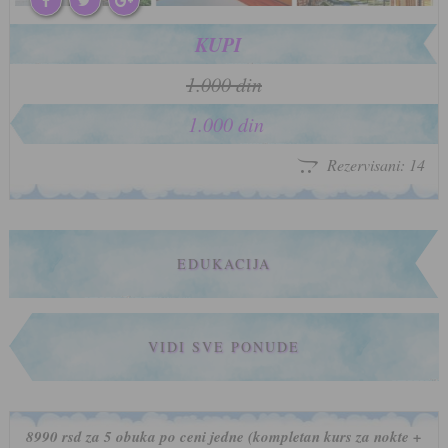
KUPI
1.000 din
1.000 din
Rezervisani: 14
EDUKACIJA
VIDI SVE PONUDE
8990 rsd za 5 obuka po ceni jedne (kompletan kurs za nokte +