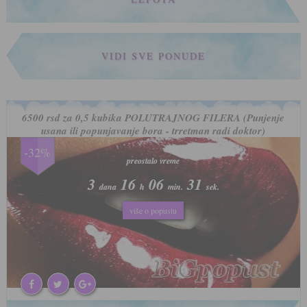
VIDI SVE PONUDE
6500 rsd za 0,5 kubika POLUTRAJNOG FILERA (Punjenje
usana ili popunjavanje bora - trretman radi doktor)
-32%
preostalo vreme
preostalo vreme
3
3
16
16
06
06
28
28
dana
dana
h
h
min.
min.
sek.
sek.
više o popustu
više o popustu