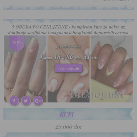
5 OBUKA PO CENI JEDNE - kompletan kurs za nokte uz
dobijanje sertifikata i mogucnost besplatnih dopunskih casova
-60%
preostalo vreme
preostalo vreme
4
4
16
16
06
06
28
28
dana
dana
h
h
min.
min.
sek.
sek.
više o popustu
više o popustu
KUPI
25.000 din