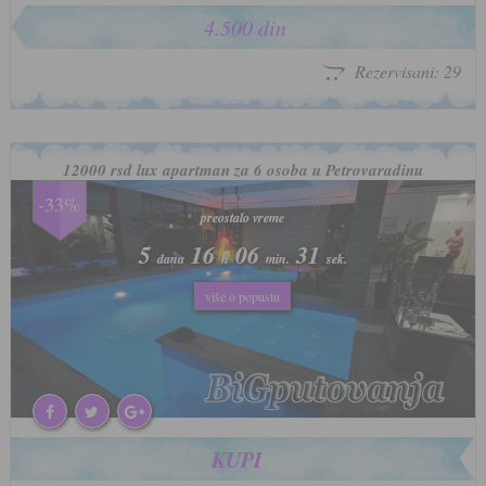
4.500 din
Rezervisani: 29
12000 rsd lux apartman za 6 osoba u Petrovaradinu
-33%
preostalo vreme
preostalo vreme
5
5
16
16
06
06
28
28
dana
dana
h
h
min.
min.
sek.
sek.
više o popustu
više o popustu
KUPI