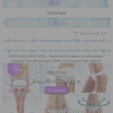
KUPI
9.500 din
6.500 din
Rezervisani: 114
LIPOLIZA IGLICAMA - Medicinski tretman za uklanjanje i
topljenje masnih naslaga 8000 rsd (tretman radi doktor)
-33%
preostalo vreme
preostalo vreme
3
3
16
16
06
06
28
28
dana
dana
h
h
min.
min.
sek.
sek.
više o popustu
više o popustu