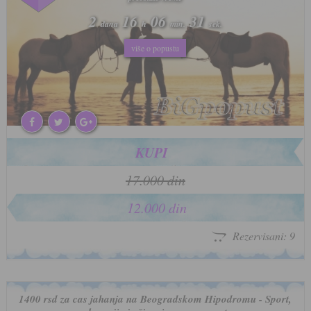
2
2
16
16
06
06
28
28
dana
dana
h
h
min.
min.
sek.
sek.
više o popustu
više o popustu
KUPI
17.000 din
12.000 din
Rezervisani: 9
1400 rsd za cas jahanja na Beogradskom Hipodromu - Sport,