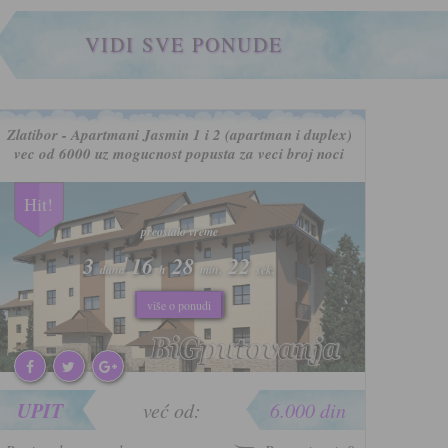
VIDI SVE PONUDE
Zlatibor - Apartmani Jasmin 1 i 2 (apartman i duplex)
vec od 6000 uz mogucnost popusta za veci broj noci
Hit!
preostalo vreme
3
16
28
19
dana
h
min.
sek.
više o popustu
više o ponudi
UPIT
već od:
6.000 din