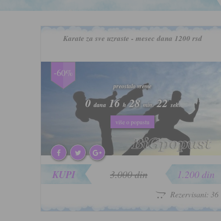
Karate za sve uzraste - mesec dana 1200 rsd
-60%
preostalo vreme
preostalo vreme
0
0
16
16
28
28
19
19
dana
dana
h
h
min.
min.
sek.
sek.
više o popustu
više o popustu
KUPI
3.000 din
1.200 din
Rezervisani: 36