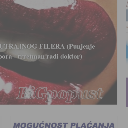
N
inski tretman za uklanjanje i
8000 rsd (tretman radi doktor)