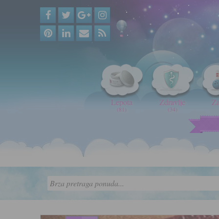
Lepota
Zdravlje
Z
(81)
(34)