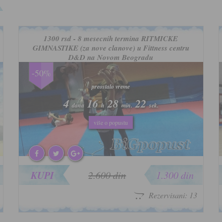
1300 rsd - 8 mesecnih termina RITMICKE
GIMNASTIKE (za nove clanove) u Fittness centru
D&D na Novom Beogradu
-50%
preostalo vreme
preostalo vreme
4
4
16
16
28
28
19
19
dana
dana
h
h
min.
min.
sek.
sek.
više o popustu
više o popustu
KUPI
2.600 din
1.300 din
Rezervisani: 13