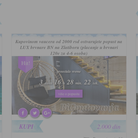
Kupovinom vaucera od 2000 rsd ostvarujete popust na
LUX brvnare BN na Zlatiboru (placanje u brvnari
120e za 4-6 osoba)
Hit!
preostalo vreme
preostalo vreme
3
3
16
16
28
28
19
19
dana
dana
h
h
min.
min.
sek.
sek.
više o popustu
više o popustu
KUPI
2.000 din