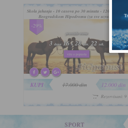
Skola jahanja - 10 casova po 30 minuta - 12000 rsd na
Tr
Beogradskom Hipodromu (za sve uzraste)
-29%
preostalo vreme
preostalo vreme
3
3
16
16
28
28
19
19
dana
dana
h
h
min.
min.
sek.
sek.
više o popustu
više o popustu
KUPI
17.000 din
12.000 din
Rezervisani: 9
SPORT