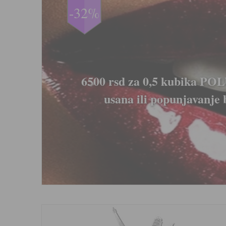
-33%
e
LIPOLIZA IGLICAMA - Medic
topljenje masnih naslaga 