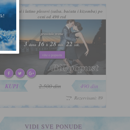
Standardni i latino plesovi (salsa. baćata i kizomba) po
0%!
ceni od 490 rsd
-80%
preostalo vreme
preostalo vreme
3
3
16
16
28
28
19
19
dana
dana
h
h
min.
min.
sek.
sek.
više o popustu
više o popustu
KUPI
2.500 din
490 din
Rezervisani: 89
VIDI SVE PONUDE