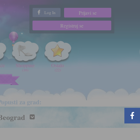
Prijavi se
Log In
Registruj se
iće
Shopping
Ostalo
(16)
(22)
t
Popusti za grad:
Beograd