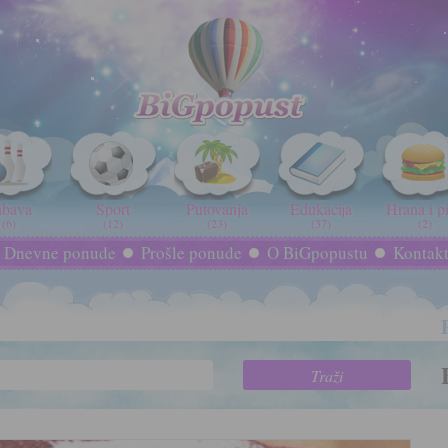
abava
Sport
Putovanja
Edukacija
Hrana i p
(6)
(12)
(23)
(37)
(2)
Dnevne ponude
Prošle ponude
O BiGpopustu
Kontak