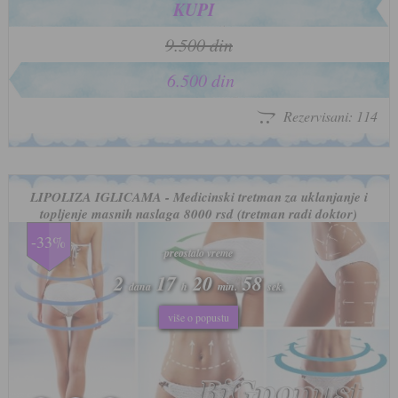
KUPI
9.500 din
6.500 din
Rezervisani: 114
LIPOLIZA IGLICAMA - Medicinski tretman za uklanjanje i
topljenje masnih naslaga 8000 rsd (tretman radi doktor)
-33%
preostalo vreme
preostalo vreme
2
2
17
17
20
20
55
55
dana
dana
h
h
min.
min.
sek.
sek.
više o popustu
više o popustu