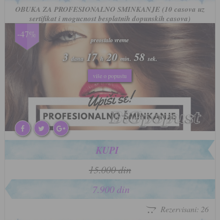
OBUKA ZA PROFESIONALNO SMINKANJE (10 casova uz
sertifikat i mogucnost besplatnih dopunskih casova)
-47%
preostalo vreme
preostalo vreme
3
3
17
17
20
20
55
55
dana
dana
h
h
min.
min.
sek.
sek.
više o popustu
više o popustu
KUPI
15.000 din
7.900 din
Rezervisani: 26