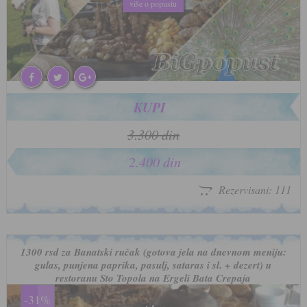
više o popustu
više o popustu
KUPI
3.300 din
2.400 din
Rezervisani: 111
1300 rsd za Banatski ručak (gotova jela na dnevnom meniju:
gulas, punjena paprika, pasulj, sataras i sl. + dezert) u
restoranu Sto Topola na Ergeli Bata Crepaja
-31%