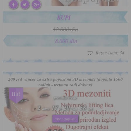
KUPI
12.000 din
8.000 din
Rezervisani: 34
200 rsd vaucer za extra popust na 3D mezonite (doplata 1500
rsd/nit - tretman radi doktor)
Hit!
preostalo vreme
preostalo vreme
2
2
17
17
20
20
55
55
dana
dana
h
h
min.
min.
sek.
sek.
više o popustu
više o popustu