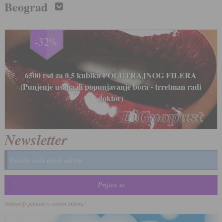
Beograd
-33%
LIPOLIZA IGLICAMA - Medicinski tretman za
uklanjanje i topljenje masnih naslaga 8000 rsd (tretman
radi doktor)
Newsletter
Najnovije ponude u vašem inboxu!