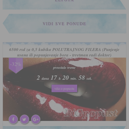
VIDI SVE PONUDE
6500 rsd za 0,5 kubika POLUTRAJNOG FILERA (Punjenje
usana ili popunjavanje bora - trretman radi doktor)
-32%
preostalo vreme
preostalo vreme
2
2
17
17
20
20
55
55
dana
dana
h
h
min.
min.
sek.
sek.
više o popustu
više o popustu