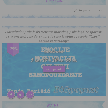
1.900 din
Rezervisani: 12
Individualni psiholoski tretman sportskog psihologa za sportiste
i sve one koji zele da unaprede sebe iz oblasti razvoja ličnosti i
načina razmišljanja
-29%
preostalo vreme
preostalo vreme
5
5
17
17
20
20
55
55
dana
dana
h
h
min.
min.
sek.
sek.
više o popustu
više o popustu
KUPI