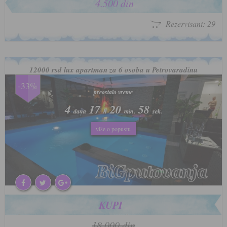
4.500 din
Rezervisani: 29
12000 rsd lux apartman za 6 osoba u Petrovaradinu
-33%
preostalo vreme
preostalo vreme
4
4
17
17
20
20
55
55
dana
dana
h
h
min.
min.
sek.
sek.
više o popustu
više o popustu
KUPI
18.000 din