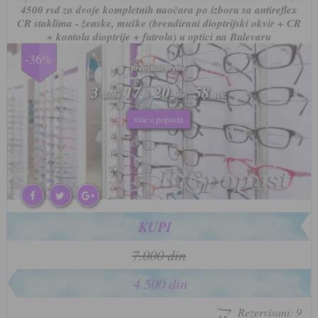
4500 rsd za dvoje kompletnih naočara po izboru sa antireflex
CR staklima - ženske, muške (brendirani dioptrijski okvir + CR
+ kontola dioptrije + futrola) u optici na Bulevaru
-36%
preostalo vreme
preostalo vreme
3
3
17
17
20
20
55
55
dana
dana
h
h
min.
min.
sek.
sek.
više o popustu
više o popustu
KUPI
7.000 din
4.500 din
Rezervisani: 9