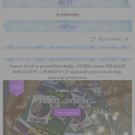
KUPI
1.200 din
600 din
Rezervisani: 34
Vaucer 0 rsd za porudzbinu Knjige DERBI autora DRAGISE
KOVACEVIC + POKLON CD najlepsih golova sa derbija
(placanje pouzecem)
Hit!
preostalo vreme
preostalo vreme
4
4
17
17
20
20
55
55
dana
dana
h
h
min.
min.
sek.
sek.
više o popustu
više o popustu