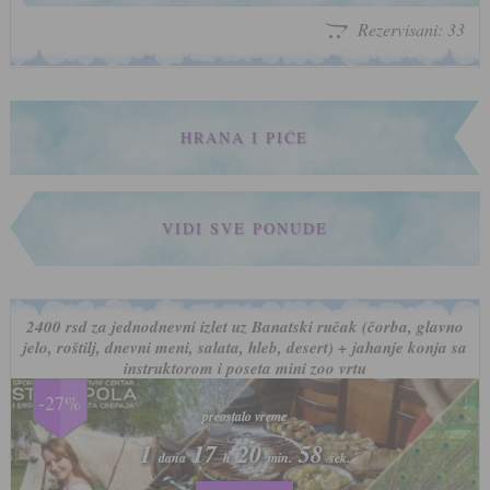
Rezervisani: 33
HRANA I PIĆE
VIDI SVE PONUDE
2400 rsd za jednodnevni izlet uz Banatski ručak (čorba, glavno
jelo, roštilj, dnevni meni, salata, hleb, desert) + jahanje konja sa
instruktorom i poseta mini zoo vrtu
-27%
preostalo vreme
preostalo vreme
1
1
17
17
20
20
55
55
dana
dana
h
h
min.
min.
sek.
sek.