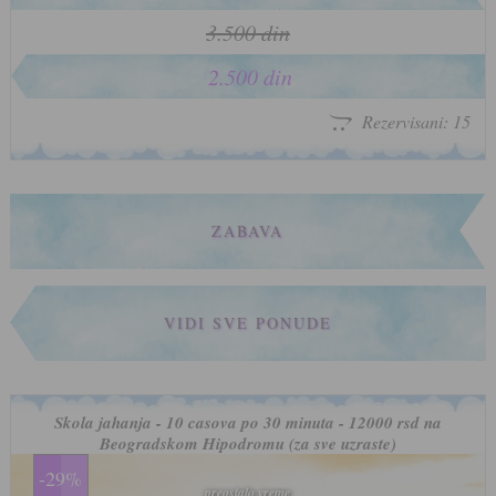
3.500 din
2.500 din
Rezervisani: 15
ZABAVA
VIDI SVE PONUDE
Skola jahanja - 10 casova po 30 minuta - 12000 rsd na
Beogradskom Hipodromu (za sve uzraste)
-29%
preostalo vreme
preostalo vreme