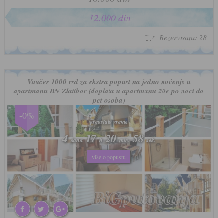
12.000 din
Rezervisani: 28
Vaučer 1000 rsd za ekstra popust na jedno noćenje u
apartmanu BN Zlatibor (doplata u apartmanu 20e po noci do
pet osoba)
-0%
preostalo vreme
preostalo vreme
4
4
17
17
20
20
55
55
dana
dana
h
h
min.
min.
sek.
sek.
više o popustu
više o popustu