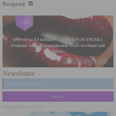
Beograd
-33%
LIPOLIZA IGLICAMA - Medicinski tretman za
uklanjanje i topljenje masnih naslaga 8000 rsd (tretman
radi doktor)
Newsletter
Najnovije ponude u vašem inboxu!