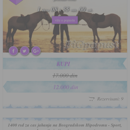
1
1
08
08
54
54
57
57
dana
dana
h
h
min.
min.
sek.
sek.
više o popustu
više o popustu
KUPI
17.000 din
12.000 din
Rezervisani: 9
1400 rsd za cas jahanja na Beogradskom Hipodromu - Sport,