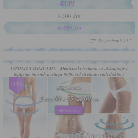
KUPI
9.500 din
6.500 din
Rezervisani: 114
LIPOLIZA IGLICAMA - Medicinski tretman za uklanjanje i
topljenje masnih naslaga 8000 rsd (tretman radi doktor)
-33%
preostalo vreme
preostalo vreme
2
2
08
08
54
54
57
57
dana
dana
h
h
min.
min.
sek.
sek.
više o popustu
više o popustu