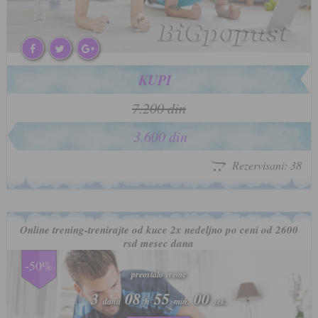
KUPI
7.200 din
3.600 din
Rezervisani: 38
Online trening-trenirajte od kuce 2x nedeljno po ceni od 2600
rsd mesec dana
-50%
preostalo vreme
preostalo vreme
3
3
08
08
54
54
57
57
dana
dana
h
h
min.
min.
sek.
sek.