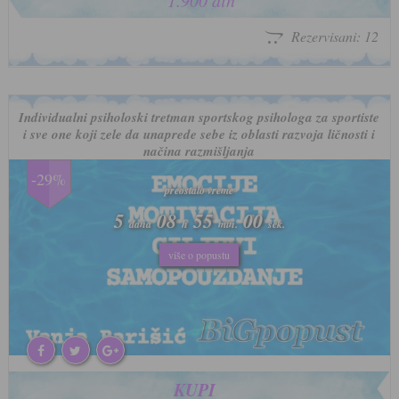
1.900 din
Rezervisani: 12
Individualni psiholoski tretman sportskog psihologa za sportiste
i sve one koji zele da unaprede sebe iz oblasti razvoja ličnosti i
načina razmišljanja
-29%
preostalo vreme
preostalo vreme
5
5
08
08
54
54
57
57
dana
dana
h
h
min.
min.
sek.
sek.
više o popustu
više o popustu
KUPI