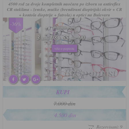
4500 rsd za dvoje kompletnih naočara po izboru sa antireflex
CR staklima - ženske, muške (brendirani dioptrijski okvir + CR
+ kontola dioptrije + futrola) u optici na Bulevaru
-36%
preostalo vreme
preostalo vreme
3
3
08
08
54
54
57
57
dana
dana
h
h
min.
min.
sek.
sek.
više o popustu
više o popustu
KUPI
7.000 din
4.500 din
Rezervisani: 9