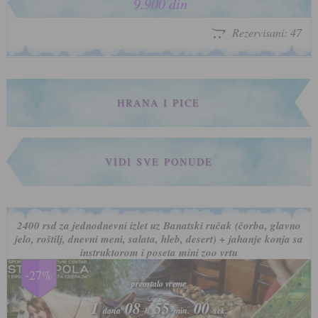
9.900 din
Rezervisani: 47
HRANA I PIĆE
VIDI SVE PONUDE
2400 rsd za jednodnevni izlet uz Banatski ručak (čorba, glavno
jelo, roštilj, dnevni meni, salata, hleb, desert) + jahanje konja sa
instruktorom i poseta mini zoo vrtu
-27%
preostalo vreme
preostalo vreme
1
1
08
08
54
54
57
57
dana
dana
h
h
min.
min.
sek.
sek.