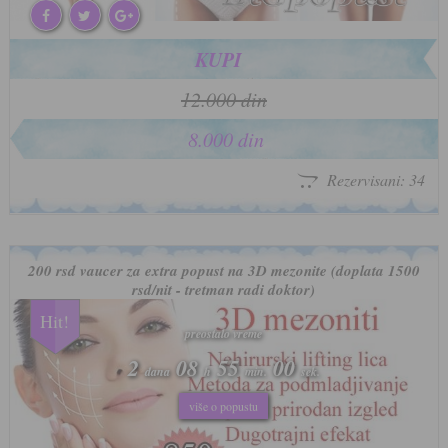
KUPI
12.000 din
8.000 din
Rezervisani: 34
200 rsd vaucer za extra popust na 3D mezonite (doplata 1500
rsd/nit - tretman radi doktor)
Hit!
preostalo vreme
preostalo vreme
2
2
08
08
54
54
57
57
dana
dana
h
h
min.
min.
sek.
sek.
više o popustu
više o popustu