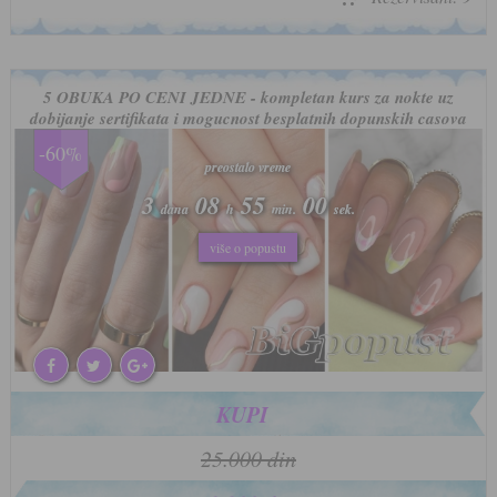
5 OBUKA PO CENI JEDNE - kompletan kurs za nokte uz
dobijanje sertifikata i mogucnost besplatnih dopunskih casova
-60%
preostalo vreme
preostalo vreme
3
3
08
08
54
54
57
57
dana
dana
h
h
min.
min.
sek.
sek.
više o popustu
više o popustu
KUPI
25.000 din