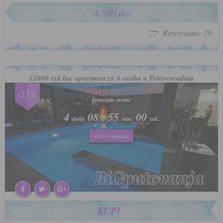
4.500 din
Rezervisani: 29
12000 rsd lux apartman za 6 osoba u Petrovaradinu
-33%
preostalo vreme
preostalo vreme
4
4
08
08
54
54
57
57
dana
dana
h
h
min.
min.
sek.
sek.
više o popustu
više o popustu
KUPI