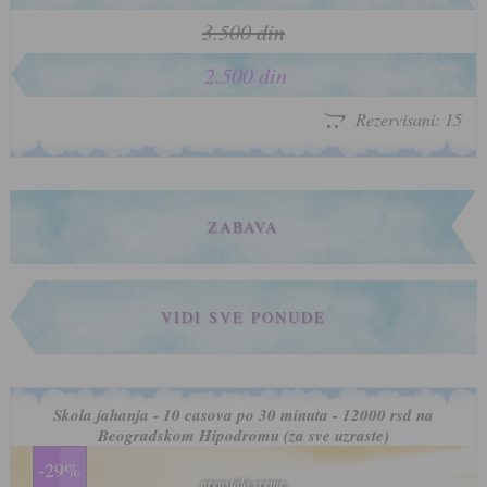
3.500 din
2.500 din
Rezervisani: 15
ZABAVA
VIDI SVE PONUDE
Skola jahanja - 10 casova po 30 minuta - 12000 rsd na
Beogradskom Hipodromu (za sve uzraste)
-29%
preostalo vreme
preostalo vreme