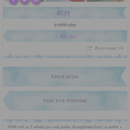
KUPI
1.000 din
1.000 din
Rezervisani: 14
EDUKACIJA
VIDI SVE PONUDE
8990 rsd za 5 obuka po ceni jedne (kompletan kurs za nokte +