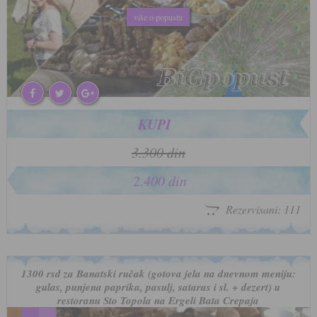
više o popustu
više o popustu
KUPI
3.300 din
2.400 din
Rezervisani: 111
1300 rsd za Banatski ručak (gotova jela na dnevnom meniju:
gulas, punjena paprika, pasulj, sataras i sl. + dezert) u
restoranu Sto Topola na Ergeli Bata Crepaja