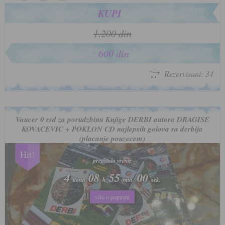
KUPI
1.200 din
600 din
Rezervisani: 34
Vaucer 0 rsd za porudzbinu Knjige DERBI autora DRAGISE
KOVACEVIC + POKLON CD najlepsih golova sa derbija
(placanje pouzecem)
Hit!
preostalo vreme
preostalo vreme
4
4
08
08
54
54
57
57
dana
dana
h
h
min.
min.
sek.
sek.
više o popustu
više o popustu