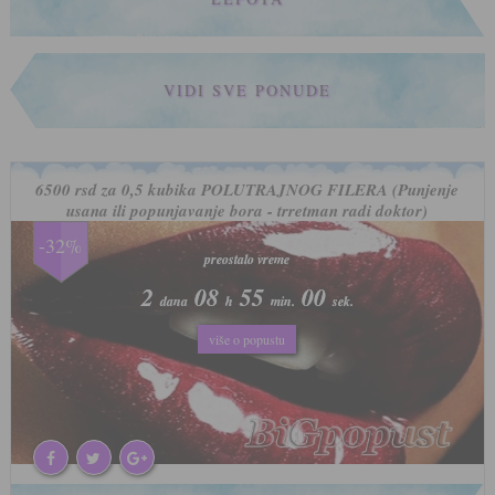
VIDI SVE PONUDE
6500 rsd za 0,5 kubika POLUTRAJNOG FILERA (Punjenje
usana ili popunjavanje bora - trretman radi doktor)
-32%
preostalo vreme
preostalo vreme
2
2
08
08
54
54
57
57
dana
dana
h
h
min.
min.
sek.
sek.
više o popustu
više o popustu