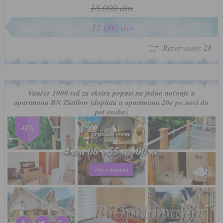
18.000 din
12.000 din
Rezervisani: 28
Vaučer 1000 rsd za ekstra popust na jedno noćenje u
apartmanu BN Zlatibor (doplata u apartmanu 20e po noci do
pet osoba)
-0%
preostalo vreme
preostalo vreme
4
4
08
08
54
54
57
57
dana
dana
h
h
min.
min.
sek.
sek.
više o popustu
više o popustu