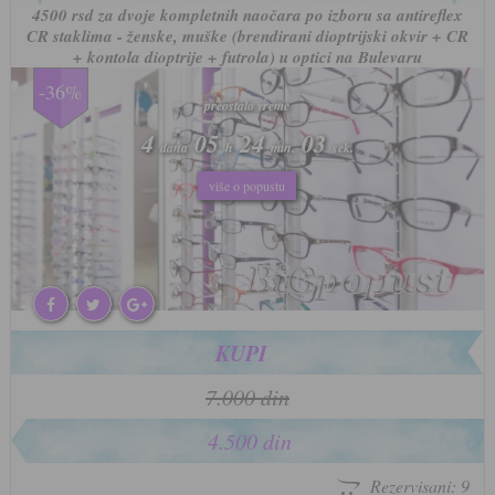
4500 rsd za dvoje kompletnih naočara po izboru sa antireflex
CR staklima - ženske, muške (brendirani dioptrijski okvir + CR
+ kontola dioptrije + futrola) u optici na Bulevaru
-36%
preostalo vreme
preostalo vreme
4
4
05
05
24
24
00
00
dana
dana
h
h
min.
min.
sek.
sek.
više o popustu
više o popustu
KUPI
7.000 din
4.500 din
Rezervisani: 9