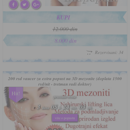
KUPI
12.000 din
8.000 din
Rezervisani: 34
200 rsd vaucer za extra popust na 3D mezonite (doplata 1500
rsd/nit - tretman radi doktor)
Hit!
preostalo vreme
preostalo vreme
3
3
05
05
24
24
00
00
dana
dana
h
h
min.
min.
sek.
sek.
više o popustu
više o popustu