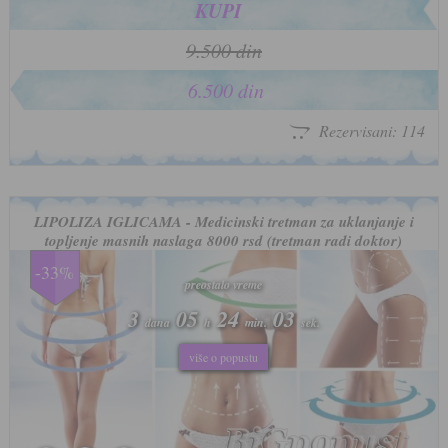
KUPI
9.500 din
6.500 din
Rezervisani: 114
LIPOLIZA IGLICAMA - Medicinski tretman za uklanjanje i
topljenje masnih naslaga 8000 rsd (tretman radi doktor)
-33%
preostalo vreme
preostalo vreme
3
3
05
05
24
24
00
00
dana
dana
h
h
min.
min.
sek.
sek.
više o popustu
više o popustu