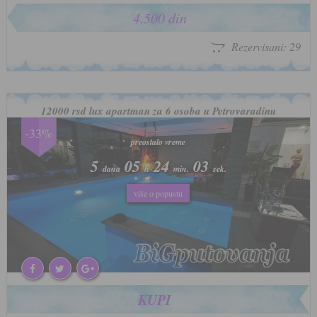
4.500 din
Rezervisani: 29
12000 rsd lux apartman za 6 osoba u Petrovaradinu
-33%
preostalo vreme
preostalo vreme
5
5
05
05
24
24
00
00
dana
dana
h
h
min.
min.
sek.
sek.
više o popustu
više o popustu
KUPI