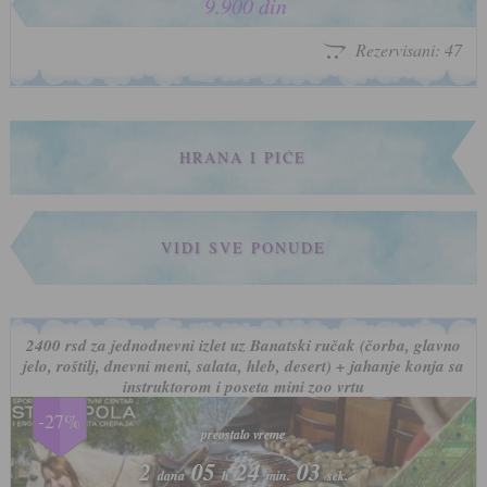
9.900 din
Rezervisani: 47
HRANA I PIĆE
VIDI SVE PONUDE
2400 rsd za jednodnevni izlet uz Banatski ručak (čorba, glavno
jelo, roštilj, dnevni meni, salata, hleb, desert) + jahanje konja sa
instruktorom i poseta mini zoo vrtu
-27%
preostalo vreme
preostalo vreme
2
2
05
05
24
24
00
00
dana
dana
h
h
min.
min.
sek.
sek.