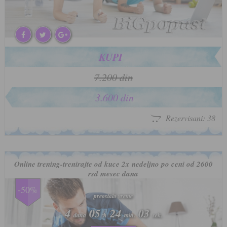
KUPI
7.200 din
3.600 din
Rezervisani: 38
Online trening-trenirajte od kuce 2x nedeljno po ceni od 2600
rsd mesec dana
-50%
preostalo vreme
preostalo vreme
4
4
05
05
24
24
00
00
dana
dana
h
h
min.
min.
sek.
sek.