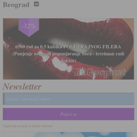
Beograd
-33%
LIPOLIZA IGLICAMA - Medicinski tretman za
uklanjanje i topljenje masnih naslaga 8000 rsd (tretman
radi doktor)
Newsletter
Najnovije ponude u vašem inboxu!