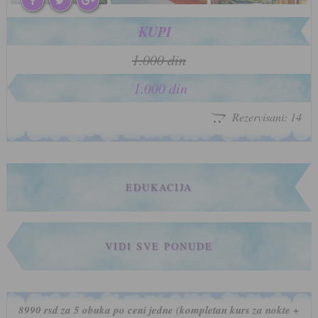
KUPI
1.000 din
1.000 din
Rezervisani: 14
EDUKACIJA
VIDI SVE PONUDE
8990 rsd za 5 obuka po ceni jedne (kompletan kurs za nokte +