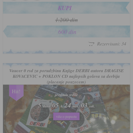
KUPI
1.200 din
600 din
Rezervisani: 34
Vaucer 0 rsd za porudzbinu Knjige DERBI autora DRAGISE
KOVACEVIC + POKLON CD najlepsih golova sa derbija
(placanje pouzecem)
Hit!
preostalo vreme
preostalo vreme
5
5
05
05
24
24
00
00
dana
dana
h
h
min.
min.
sek.
sek.
više o popustu
više o popustu