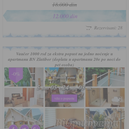
18.000 din
12.000 din
Rezervisani: 28
Vaučer 1000 rsd za ekstra popust na jedno noćenje u
apartmanu BN Zlatibor (doplata u apartmanu 20e po noci do
pet osoba)
-0%
preostalo vreme
preostalo vreme
5
5
05
05
24
24
00
00
dana
dana
h
h
min.
min.
sek.
sek.
više o popustu
više o popustu