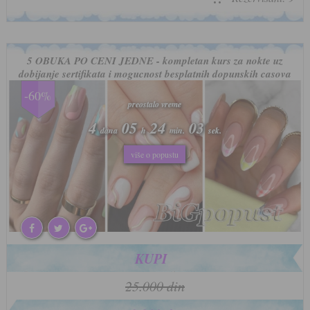
5 OBUKA PO CENI JEDNE - kompletan kurs za nokte uz
dobijanje sertifikata i mogucnost besplatnih dopunskih casova
-60%
preostalo vreme
preostalo vreme
4
4
05
05
24
24
00
00
dana
dana
h
h
min.
min.
sek.
sek.
više o popustu
više o popustu
KUPI
25.000 din