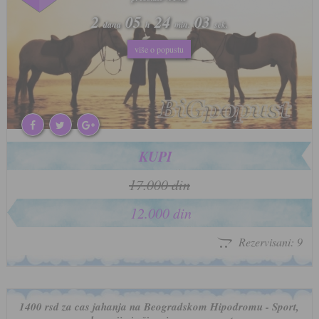
2
2
05
05
24
24
00
00
dana
dana
h
h
min.
min.
sek.
sek.
više o popustu
više o popustu
KUPI
17.000 din
12.000 din
Rezervisani: 9
1400 rsd za cas jahanja na Beogradskom Hipodromu - Sport,