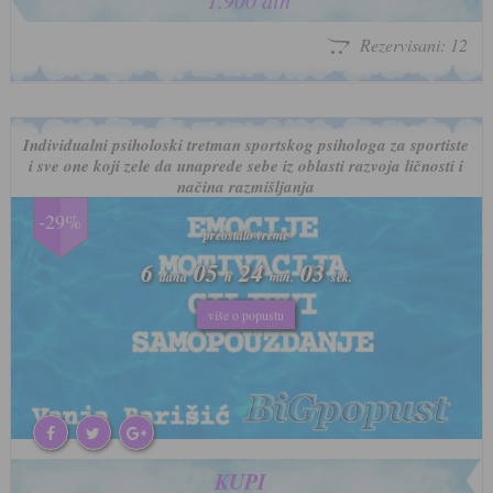
1.900 din
Rezervisani: 12
Individualni psiholoski tretman sportskog psihologa za sportiste
i sve one koji zele da unaprede sebe iz oblasti razvoja ličnosti i
načina razmišljanja
-29%
preostalo vreme
preostalo vreme
6
6
05
05
24
24
00
00
dana
dana
h
h
min.
min.
sek.
sek.
više o popustu
više o popustu
KUPI