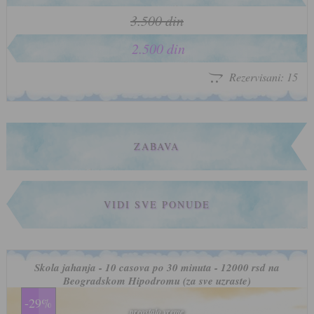
3.500 din
2.500 din
Rezervisani: 15
ZABAVA
VIDI SVE PONUDE
Skola jahanja - 10 casova po 30 minuta - 12000 rsd na
Beogradskom Hipodromu (za sve uzraste)
-29%
preostalo vreme
preostalo vreme