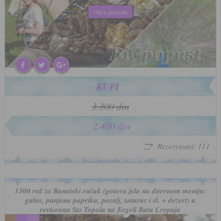
više o popustu
više o popustu
KUPI
3.300 din
2.400 din
Rezervisani: 111
1300 rsd za Banatski ručak (gotova jela na dnevnom meniju:
gulas, punjena paprika, pasulj, sataras i sl. + dezert) u
restoranu Sto Topola na Ergeli Bata Crepaja