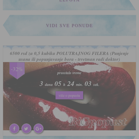
VIDI SVE PONUDE
6500 rsd za 0,5 kubika POLUTRAJNOG FILERA (Punjenje
usana ili popunjavanje bora - trretman radi doktor)
-32%
preostalo vreme
preostalo vreme
3
3
05
05
24
24
00
00
dana
dana
h
h
min.
min.
sek.
sek.
više o popustu
više o popustu