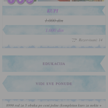
KUPI
1.000 din
1.000 din
Rezervisani: 14
EDUKACIJA
VIDI SVE PONUDE
8990 rsd za 5 obuka po ceni jedne (kompletan kurs za nokte +