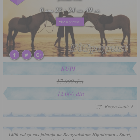
0
0
22
22
24
24
46
46
dana
dana
h
h
min.
min.
sek.
sek.
više o popustu
više o popustu
KUPI
17.000 din
12.000 din
Rezervisani: 9
1400 rsd za cas jahanja na Beogradskom Hipodromu - Sport,