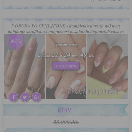
5 OBUKA PO CENI JEDNE - kompletan kurs za nokte uz
dobijanje sertifikata i mogucnost besplatnih dopunskih casova
-60%
preostalo vreme
preostalo vreme
2
2
22
22
24
24
46
46
dana
dana
h
h
min.
min.
sek.
sek.
više o popustu
više o popustu
KUPI
25.000 din