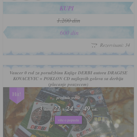
KUPI
1.200 din
600 din
Rezervisani: 34
Vaucer 0 rsd za porudzbinu Knjige DERBI autora DRAGISE
KOVACEVIC + POKLON CD najlepsih golova sa derbija
(placanje pouzecem)
Hit!
preostalo vreme
preostalo vreme
3
3
22
22
24
24
46
46
dana
dana
h
h
min.
min.
sek.
sek.
više o popustu
više o popustu