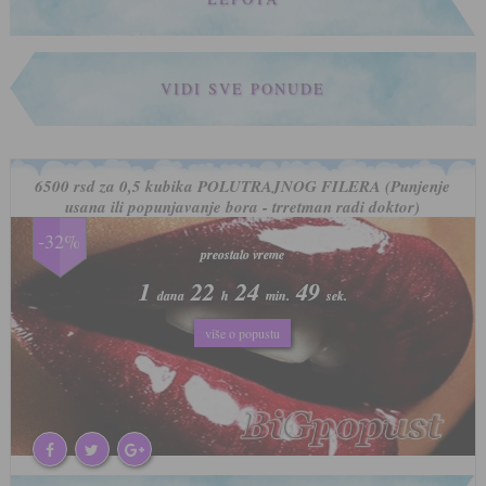
VIDI SVE PONUDE
6500 rsd za 0,5 kubika POLUTRAJNOG FILERA (Punjenje
usana ili popunjavanje bora - trretman radi doktor)
-32%
preostalo vreme
preostalo vreme
1
1
22
22
24
24
46
46
dana
dana
h
h
min.
min.
sek.
sek.
više o popustu
više o popustu