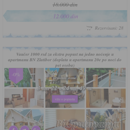
18.000 din
12.000 din
Rezervisani: 28
Vaučer 1000 rsd za ekstra popust na jedno noćenje u
apartmanu BN Zlatibor (doplata u apartmanu 20e po noci do
pet osoba)
-0%
preostalo vreme
preostalo vreme
3
3
22
22
24
24
46
46
dana
dana
h
h
min.
min.
sek.
sek.
više o popustu
više o popustu