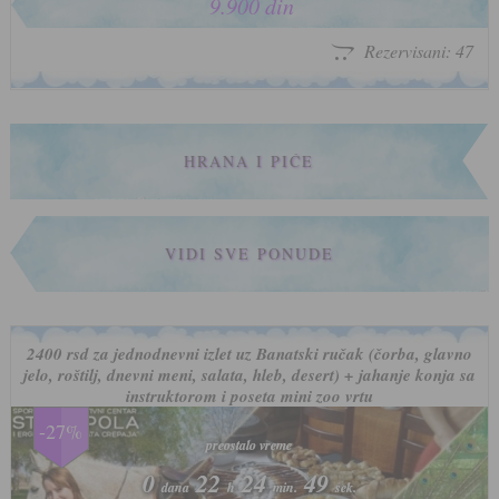
9.900 din
Rezervisani: 47
HRANA I PIĆE
VIDI SVE PONUDE
2400 rsd za jednodnevni izlet uz Banatski ručak (čorba, glavno
jelo, roštilj, dnevni meni, salata, hleb, desert) + jahanje konja sa
instruktorom i poseta mini zoo vrtu
-27%
preostalo vreme
preostalo vreme
0
0
22
22
24
24
46
46
dana
dana
h
h
min.
min.
sek.
sek.