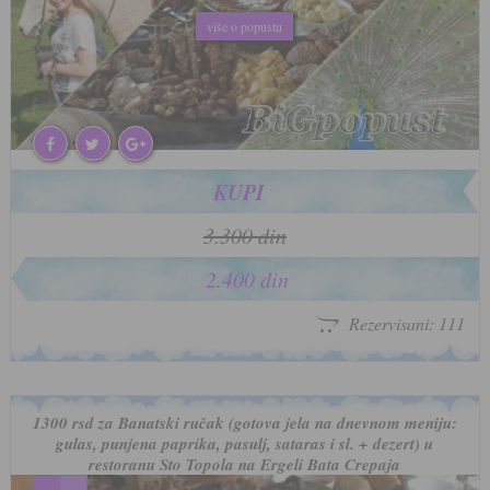
više o popustu
više o popustu
KUPI
3.300 din
2.400 din
Rezervisani: 111
1300 rsd za Banatski ručak (gotova jela na dnevnom meniju:
gulas, punjena paprika, pasulj, sataras i sl. + dezert) u
restoranu Sto Topola na Ergeli Bata Crepaja