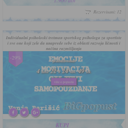
1.900 din
Rezervisani: 12
Individualni psiholoski tretman sportskog psihologa za sportiste
i sve one koji zele da unaprede sebe iz oblasti razvoja ličnosti i
načina razmišljanja
-29%
preostalo vreme
preostalo vreme
4
4
22
22
24
24
46
46
dana
dana
h
h
min.
min.
sek.
sek.
više o popustu
više o popustu
KUPI