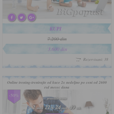
KUPI
7.200 din
3.600 din
Rezervisani: 38
Online trening-trenirajte od kuce 2x nedeljno po ceni od 2600
rsd mesec dana
-50%
preostalo vreme
preostalo vreme
2
2
22
22
24
24
46
46
dana
dana
h
h
min.
min.
sek.
sek.