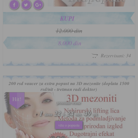
KUPI
12.000 din
8.000 din
Rezervisani: 34
200 rsd vaucer za extra popust na 3D mezonite (doplata 1500
rsd/nit - tretman radi doktor)
Hit!
preostalo vreme
preostalo vreme
1
1
22
22
24
24
46
46
dana
dana
h
h
min.
min.
sek.
sek.
više o popustu
više o popustu