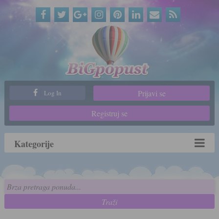
Prijavi se
Log In
Registruj se
Kategorije