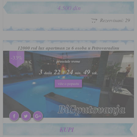
4.500 din
Rezervisani: 29
12000 rsd lux apartman za 6 osoba u Petrovaradinu
-33%
preostalo vreme
preostalo vreme
3
3
22
22
24
24
46
46
dana
dana
h
h
min.
min.
sek.
sek.
više o popustu
više o popustu
KUPI