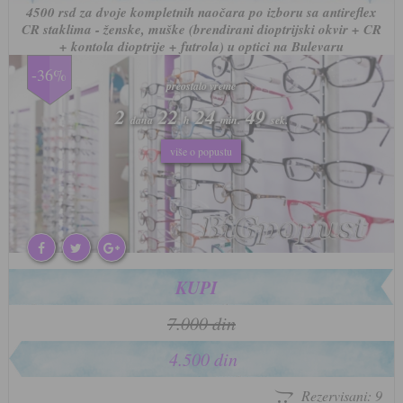
4500 rsd za dvoje kompletnih naočara po izboru sa antireflex
CR staklima - ženske, muške (brendirani dioptrijski okvir + CR
+ kontola dioptrije + futrola) u optici na Bulevaru
-36%
preostalo vreme
preostalo vreme
2
2
22
22
24
24
46
46
dana
dana
h
h
min.
min.
sek.
sek.
više o popustu
više o popustu
KUPI
7.000 din
4.500 din
Rezervisani: 9