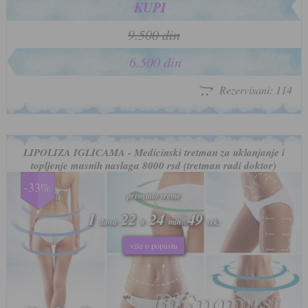
KUPI
9.500 din
6.500 din
Rezervisani: 114
LIPOLIZA IGLICAMA - Medicinski tretman za uklanjanje i
topljenje masnih naslaga 8000 rsd (tretman radi doktor)
-33%
preostalo vreme
preostalo vreme
1
1
22
22
24
24
46
46
dana
dana
h
h
min.
min.
sek.
sek.
više o popustu
više o popustu