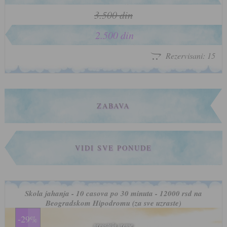
3.500 din
2.500 din
Rezervisani: 15
ZABAVA
VIDI SVE PONUDE
Skola jahanja - 10 casova po 30 minuta - 12000 rsd na
Beogradskom Hipodromu (za sve uzraste)
-29%
preostalo vreme
preostalo vreme