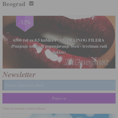
Beograd
-33%
LIPOLIZA IGLICAMA - Medicinski tretman za
uklanjanje i topljenje masnih naslaga 8000 rsd (tretman
radi doktor)
Newsletter
Najnovije ponude u vašem inboxu!