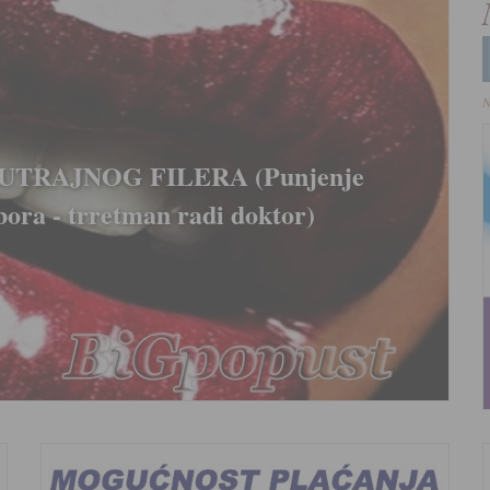
N
inski tretman za uklanjanje i
8000 rsd (tretman radi doktor)