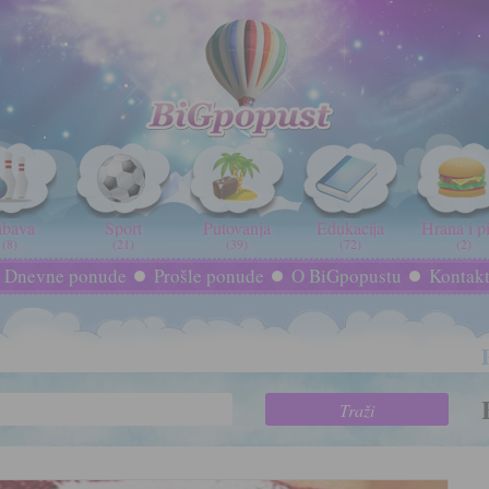
abava
Sport
Putovanja
Edukacija
Hrana i p
(8)
(21)
(39)
(72)
(2)
Dnevne ponude
Prošle ponude
O BiGpopustu
Kontak