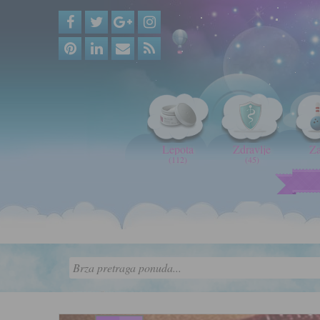
Lepota
Zdravlje
Z
(112)
(45)