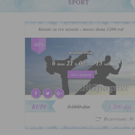
SPORT
Karate za sve uzraste - mesec dana 1200 rsd
-60%
preostalo vreme
preostalo vreme
6
6
21
21
00
00
10
10
dana
dana
h
h
min.
min.
sek.
sek.
više o popustu
više o popustu
KUPI
3.000 din
1.200 din
Rezervisani: 36