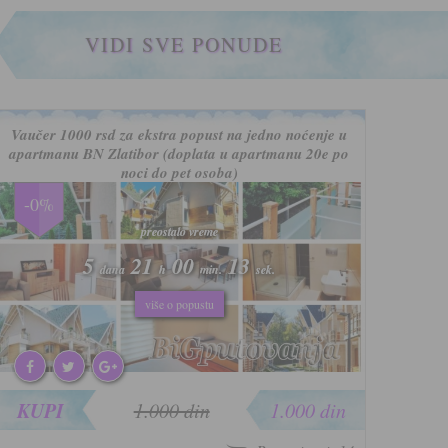
VIDI SVE PONUDE
Vaučer 1000 rsd za ekstra popust na jedno noćenje u
apartmanu BN Zlatibor (doplata u apartmanu 20e po
noci do pet osoba)
-0%
preostalo vreme
preostalo vreme
5
5
21
21
00
00
10
10
dana
dana
h
h
min.
min.
sek.
sek.
više o popustu
više o popustu
KUPI
1.000 din
1.000 din