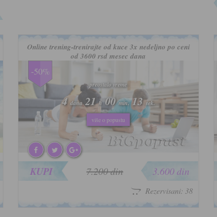
Online trening-trenirajte od kuce 3x nedeljno po ceni
od 3600 rsd mesec dana
-50%
preostalo vreme
preostalo vreme
4
4
21
21
00
00
10
10
dana
dana
h
h
min.
min.
sek.
sek.
više o popustu
više o popustu
KUPI
7.200 din
3.600 din
Rezervisani: 38