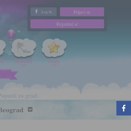
Prijavi se
Log In
Registruj se
iće
Shopping
Ostalo
(28)
(29)
t
Popusti za grad:
Beograd