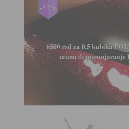
-33%
e
LIPOLIZA IGLICAMA - Medic
topljenje masnih naslaga 