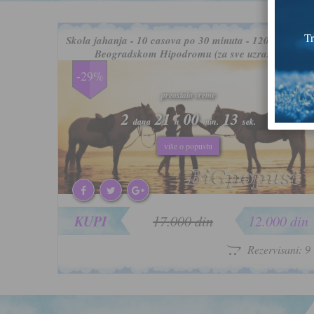
Tr
Skola jahanja - 10 casova po 30 minuta - 12000 rsd na
Beogradskom Hipodromu (za sve uzraste)
-29%
preostalo vreme
preostalo vreme
2
2
21
21
00
00
10
10
dana
dana
h
h
min.
min.
sek.
sek.
više o popustu
više o popustu
KUPI
17.000 din
12.000 din
Rezervisani: 9