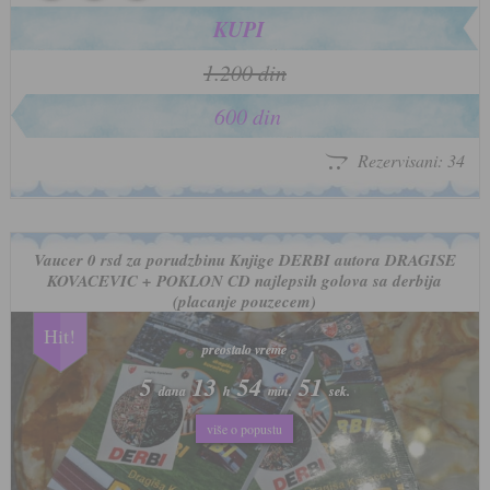
KUPI
1.200 din
600 din
Rezervisani: 34
Vaucer 0 rsd za porudzbinu Knjige DERBI autora DRAGISE
KOVACEVIC + POKLON CD najlepsih golova sa derbija
(placanje pouzecem)
Hit!
preostalo vreme
preostalo vreme
5
5
13
13
54
54
48
48
dana
dana
h
h
min.
min.
sek.
sek.
više o popustu
više o popustu