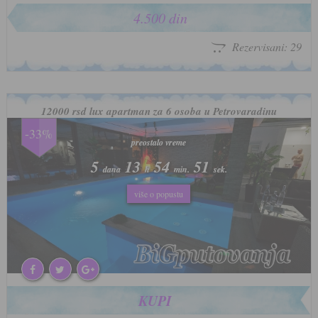
4.500 din
Rezervisani: 29
12000 rsd lux apartman za 6 osoba u Petrovaradinu
-33%
preostalo vreme
preostalo vreme
5
5
13
13
54
54
48
48
dana
dana
h
h
min.
min.
sek.
sek.
više o popustu
više o popustu
KUPI