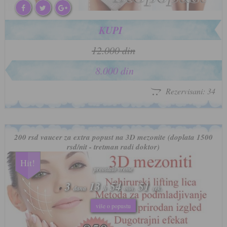
KUPI
12.000 din
8.000 din
Rezervisani: 34
200 rsd vaucer za extra popust na 3D mezonite (doplata 1500
rsd/nit - tretman radi doktor)
Hit!
preostalo vreme
preostalo vreme
3
3
13
13
54
54
48
48
dana
dana
h
h
min.
min.
sek.
sek.
više o popustu
više o popustu