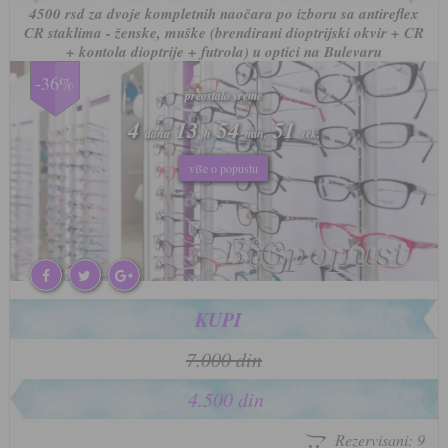
4500 rsd za dvoje kompletnih naočara po izboru sa antireflex
CR staklima - ženske, muške (brendirani dioptrijski okvir + CR
+ kontola dioptrije + futrola) u optici na Bulevaru
-36%
preostalo vreme
preostalo vreme
4
4
13
13
54
54
48
48
dana
dana
h
h
min.
min.
sek.
sek.
više o popustu
više o popustu
KUPI
7.000 din
4.500 din
Rezervisani: 9