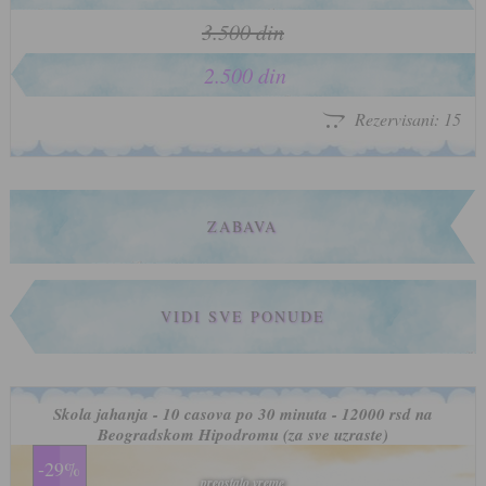
3.500 din
2.500 din
Rezervisani: 15
ZABAVA
VIDI SVE PONUDE
Skola jahanja - 10 casova po 30 minuta - 12000 rsd na
Beogradskom Hipodromu (za sve uzraste)
-29%
preostalo vreme
preostalo vreme