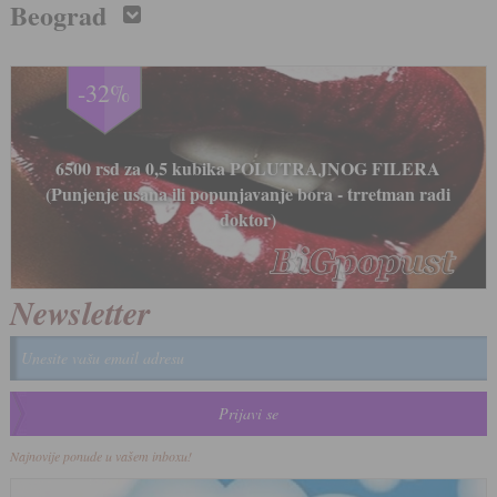
Beograd
-33%
LIPOLIZA IGLICAMA - Medicinski tretman za
uklanjanje i topljenje masnih naslaga 8000 rsd (tretman
radi doktor)
Newsletter
Najnovije ponude u vašem inboxu!