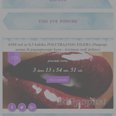
VIDI SVE PONUDE
6500 rsd za 0,5 kubika POLUTRAJNOG FILERA (Punjenje
usana ili popunjavanje bora - trretman radi doktor)
-32%
preostalo vreme
preostalo vreme
3
3
13
13
54
54
48
48
dana
dana
h
h
min.
min.
sek.
sek.
više o popustu
više o popustu