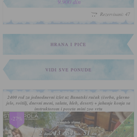
9.900 din
Rezervisani: 47
HRANA I PIĆE
VIDI SVE PONUDE
2400 rsd za jednodnevni izlet uz Banatski ručak (čorba, glavno
jelo, roštilj, dnevni meni, salata, hleb, desert) + jahanje konja sa
instruktorom i poseta mini zoo vrtu
-27%
preostalo vreme
preostalo vreme
2
2
13
13
54
54
48
48
dana
dana
h
h
min.
min.
sek.
sek.