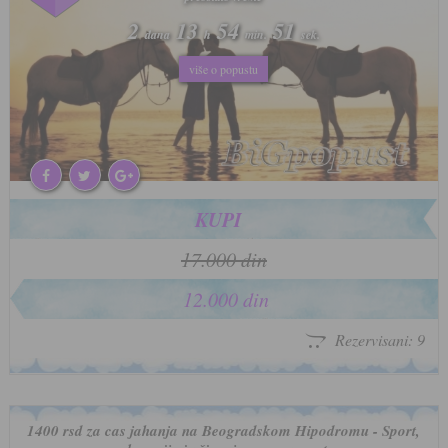
2
2
13
13
54
54
48
48
dana
dana
h
h
min.
min.
sek.
sek.
više o popustu
više o popustu
KUPI
17.000 din
12.000 din
Rezervisani: 9
1400 rsd za cas jahanja na Beogradskom Hipodromu - Sport,