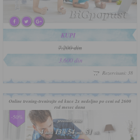
KUPI
7.200 din
3.600 din
Rezervisani: 38
Online trening-trenirajte od kuce 2x nedeljno po ceni od 2600
rsd mesec dana
-50%
preostalo vreme
preostalo vreme
4
4
13
13
54
54
48
48
dana
dana
h
h
min.
min.
sek.
sek.