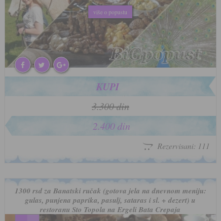
više o popustu
više o popustu
KUPI
3.300 din
2.400 din
Rezervisani: 111
1300 rsd za Banatski ručak (gotova jela na dnevnom meniju:
gulas, punjena paprika, pasulj, sataras i sl. + dezert) u
restoranu Sto Topola na Ergeli Bata Crepaja