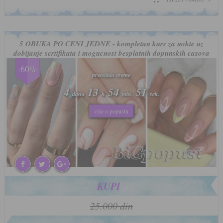
5 OBUKA PO CENI JEDNE - kompletan kurs za nokte uz
dobijanje sertifikata i mogucnost besplatnih dopunskih casova
-60%
preostalo vreme
preostalo vreme
4
4
13
13
54
54
48
48
dana
dana
h
h
min.
min.
sek.
sek.
više o popustu
više o popustu
KUPI
25.000 din