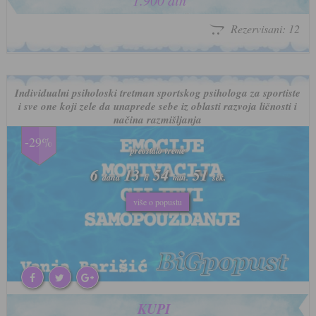
1.900 din
Rezervisani: 12
Individualni psiholoski tretman sportskog psihologa za sportiste
i sve one koji zele da unaprede sebe iz oblasti razvoja ličnosti i
načina razmišljanja
-29%
preostalo vreme
preostalo vreme
6
6
13
13
54
54
48
48
dana
dana
h
h
min.
min.
sek.
sek.
više o popustu
više o popustu
KUPI