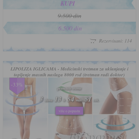
KUPI
9.500 din
6.500 din
Rezervisani: 114
LIPOLIZA IGLICAMA - Medicinski tretman za uklanjanje i
topljenje masnih naslaga 8000 rsd (tretman radi doktor)
-33%
preostalo vreme
preostalo vreme
3
3
13
13
54
54
48
48
dana
dana
h
h
min.
min.
sek.
sek.
više o popustu
više o popustu