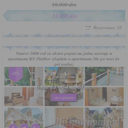
18.000 din
12.000 din
Rezervisani: 28
Vaučer 1000 rsd za ekstra popust na jedno noćenje u
apartmanu BN Zlatibor (doplata u apartmanu 20e po noci do
pet osoba)
-0%
preostalo vreme
preostalo vreme
5
5
13
13
54
54
48
48
dana
dana
h
h
min.
min.
sek.
sek.
više o popustu
više o popustu