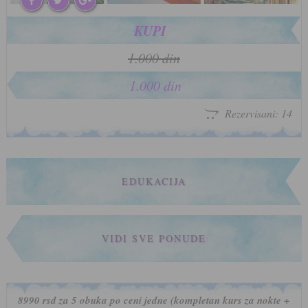
KUPI
1.000 din
1.000 din
Rezervisani: 14
EDUKACIJA
VIDI SVE PONUDE
8990 rsd za 5 obuka po ceni jedne (kompletan kurs za nokte +