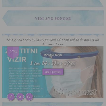
VIDI SVE PONUDE
DVA ZASTITNA VIZIRA po ceni od 1100 rsd sa dostavom na
kucnu adresu
-27%
preostalo vreme
preostalo vreme
1
1
14
14
23
23
26
26
dana
dana
h
h
min.
min.
sek.
sek.
više o popustu
više o popustu