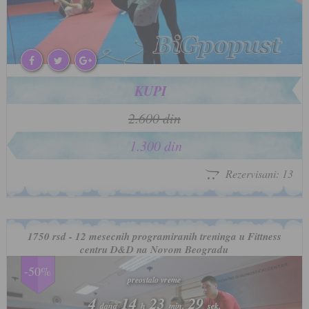
KUPI
2.600 din
1.300 din
Rezervisani: 13
1750 rsd - 12 mesecnih programiranih treninga u Fittness
centru D&D na Novom Beogradu
-50%
preostalo vreme
preostalo vreme
4
4
14
14
23
23
26
26
dana
dana
h
h
min.
min.
sek.
sek.