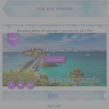
VIDI SVE PONUDE
Kusadasi paket 10 nocenja + prevoz vec od 179e
Hit!
preostalo vreme
3
14
23
26
dana
h
min.
sek.
više o popustu
više o ponudi
UPIT
već od: