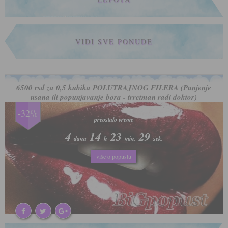
VIDI SVE PONUDE
6500 rsd za 0,5 kubika POLUTRAJNOG FILERA (Punjenje
usana ili popunjavanje bora - trretman radi doktor)
-32%
preostalo vreme
preostalo vreme
4
4
14
14
23
23
26
26
dana
dana
h
h
min.
min.
sek.
sek.
više o popustu
više o popustu