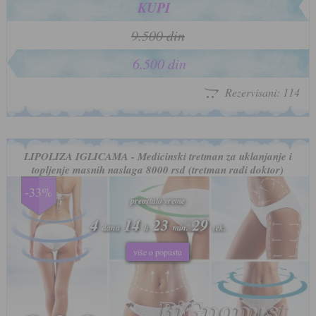
KUPI
9.500 din
6.500 din
Rezervisani: 114
LIPOLIZA IGLICAMA - Medicinski tretman za uklanjanje i
topljenje masnih naslaga 8000 rsd (tretman radi doktor)
-33%
preostalo vreme
preostalo vreme
4
4
14
14
23
23
26
26
dana
dana
h
h
min.
min.
sek.
sek.
više o popustu
više o popustu