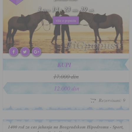
3
3
14
14
23
23
26
26
dana
dana
h
h
min.
min.
sek.
sek.
više o popustu
više o popustu
KUPI
17.000 din
12.000 din
Rezervisani: 9
1400 rsd za cas jahanja na Beogradskom Hipodromu - Sport,