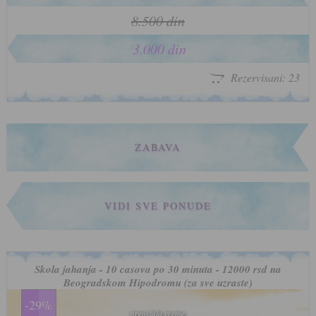
8.500 din
3.000 din
Rezervisani: 23
ZABAVA
VIDI SVE PONUDE
Skola jahanja - 10 casova po 30 minuta - 12000 rsd na
Beogradskom Hipodromu (za sve uzraste)
-29%
preostalo vreme
preostalo vreme