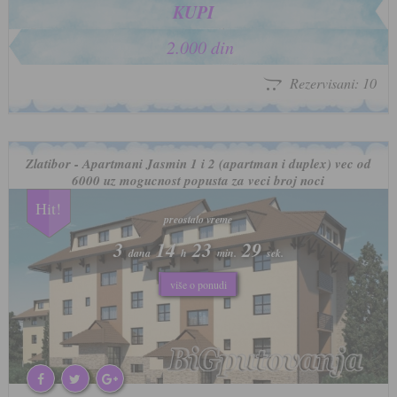
KUPI
2.000 din
Rezervisani: 10
Zlatibor - Apartmani Jasmin 1 i 2 (apartman i duplex) vec od
6000 uz mogucnost popusta za veci broj noci
Hit!
preostalo vreme
3
14
23
26
dana
h
min.
sek.
više o popustu
više o ponudi