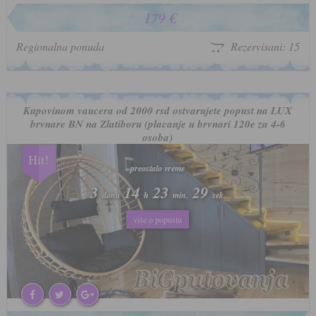
179 €
Regionalna ponuda
Rezervisani: 15
Kupovinom vaucera od 2000 rsd ostvarujete popust na LUX
brvnare BN na Zlatiboru (placanje u brvnari 120e za 4-6
osoba)
Hit!
preostalo vreme
preostalo vreme
3
3
14
14
23
23
26
26
dana
dana
h
h
min.
min.
sek.
sek.
više o popustu
više o popustu