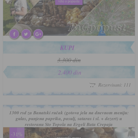
više o popustu
više o popustu
KUPI
3.300 din
2.400 din
Rezervisani: 111
1300 rsd za Banatski ručak (gotova jela na dnevnom meniju:
gulas, punjena paprika, pasulj, sataras i sl. + dezert) u
restoranu Sto Topola na Ergeli Bata Crepaja
-31%
preostalo vreme
preostalo vreme