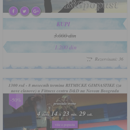
KUPI
3.000 din
1.200 din
Rezervisani: 36
1300 rsd - 8 mesecnih termina RITMICKE GIMNASTIKE (za
nove clanove) u Fittness centru D&D na Novom Beogradu
-50%
preostalo vreme
preostalo vreme
4
4
14
14
23
23
26
26
dana
dana
h
h
min.
min.
sek.
sek.
više o popustu
više o popustu