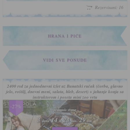
Rezervisani: 16
HRANA I PIĆE
VIDI SVE PONUDE
2400 rsd za jednodnevni izlet uz Banatski ručak (čorba, glavno
jelo, roštilj, dnevni meni, salata, hleb, desert) + jahanje konja sa
instruktorom i poseta mini zoo vrtu
-27%
preostalo vreme
preostalo vreme
3
3
14
14
23
23
26
26
dana
dana
h
h
min.
min.
sek.
sek.