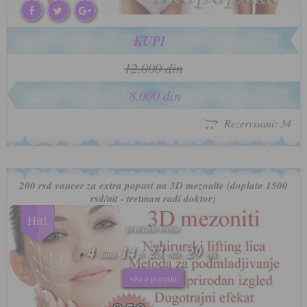
KUPI
12.000 din
8.000 din
Rezervisani: 34
200 rsd vaucer za extra popust na 3D mezonite (doplata 1500
rsd/nit - tretman radi doktor)
Hit!
preostalo vreme
preostalo vreme
4
4
14
14
23
23
26
26
dana
dana
h
h
min.
min.
sek.
sek.
više o popustu
više o popustu