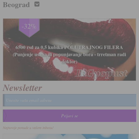
Beograd
-33%
LIPOLIZA IGLICAMA - Medicinski tretman za
uklanjanje i topljenje masnih naslaga 8000 rsd (tretman
radi doktor)
Newsletter
Najnovije ponude u vašem inboxu!