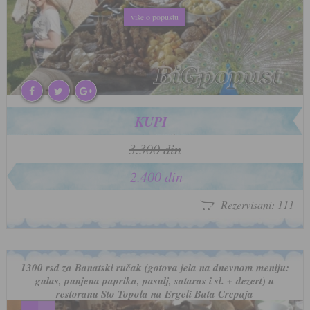
više o popustu
više o popustu
KUPI
3.300 din
2.400 din
Rezervisani: 111
1300 rsd za Banatski ručak (gotova jela na dnevnom meniju:
gulas, punjena paprika, pasulj, sataras i sl. + dezert) u
restoranu Sto Topola na Ergeli Bata Crepaja