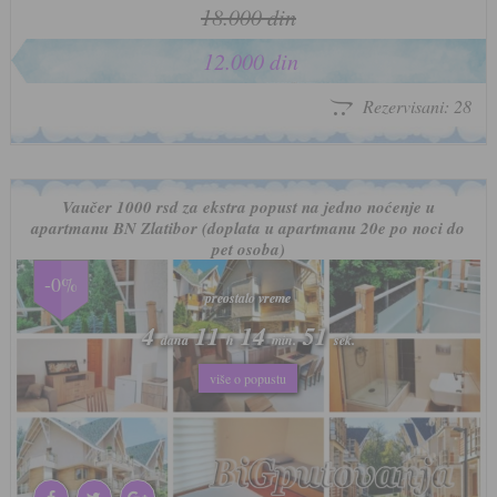
18.000 din
12.000 din
Rezervisani: 28
Vaučer 1000 rsd za ekstra popust na jedno noćenje u
apartmanu BN Zlatibor (doplata u apartmanu 20e po noci do
pet osoba)
-0%
preostalo vreme
preostalo vreme
4
4
11
11
14
14
47
47
dana
dana
h
h
min.
min.
sek.
sek.
više o popustu
više o popustu