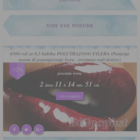
VIDI SVE PONUDE
6500 rsd za 0,5 kubika POLUTRAJNOG FILERA (Punjenje
usana ili popunjavanje bora - trretman radi doktor)
-32%
preostalo vreme
preostalo vreme
2
2
11
11
14
14
47
47
dana
dana
h
h
min.
min.
sek.
sek.
više o popustu
više o popustu