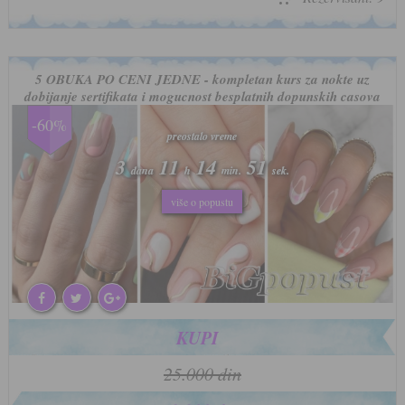
5 OBUKA PO CENI JEDNE - kompletan kurs za nokte uz
dobijanje sertifikata i mogucnost besplatnih dopunskih casova
-60%
preostalo vreme
preostalo vreme
3
3
11
11
14
14
47
47
dana
dana
h
h
min.
min.
sek.
sek.
više o popustu
više o popustu
KUPI
25.000 din