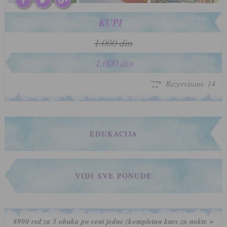
KUPI
1.000 din
1.000 din
Rezervisani: 14
EDUKACIJA
VIDI SVE PONUDE
8990 rsd za 5 obuka po ceni jedne (kompletan kurs za nokte +