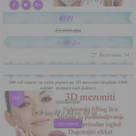
KUPI
12.000 din
8.000 din
Rezervisani: 34
200 rsd vaucer za extra popust na 3D mezonite (doplata 1500
rsd/nit - tretman radi doktor)
Hit!
preostalo vreme
preostalo vreme
2
2
11
11
14
14
47
47
dana
dana
h
h
min.
min.
sek.
sek.
više o popustu
više o popustu