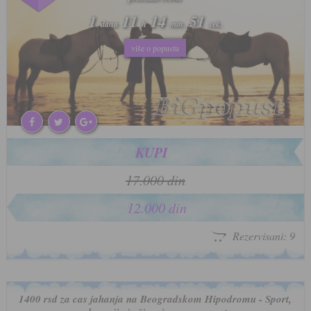
1
1
11
11
14
14
47
47
dana
dana
h
h
min.
min.
sek.
sek.
više o popustu
više o popustu
KUPI
17.000 din
12.000 din
Rezervisani: 9
1400 rsd za cas jahanja na Beogradskom Hipodromu - Sport,