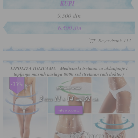
KUPI
9.500 din
6.500 din
Rezervisani: 114
LIPOLIZA IGLICAMA - Medicinski tretman za uklanjanje i
topljenje masnih naslaga 8000 rsd (tretman radi doktor)
-33%
preostalo vreme
preostalo vreme
2
2
11
11
14
14
47
47
dana
dana
h
h
min.
min.
sek.
sek.
više o popustu
više o popustu