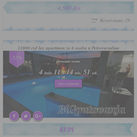
4.500 din
Rezervisani: 29
12000 rsd lux apartman za 6 osoba u Petrovaradinu
-33%
preostalo vreme
preostalo vreme
4
4
11
11
14
14
47
47
dana
dana
h
h
min.
min.
sek.
sek.
više o popustu
više o popustu
KUPI