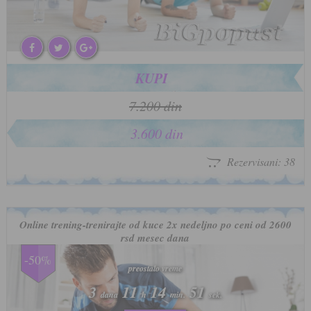
KUPI
7.200 din
3.600 din
Rezervisani: 38
Online trening-trenirajte od kuce 2x nedeljno po ceni od 2600
rsd mesec dana
-50%
preostalo vreme
preostalo vreme
3
3
11
11
14
14
47
47
dana
dana
h
h
min.
min.
sek.
sek.