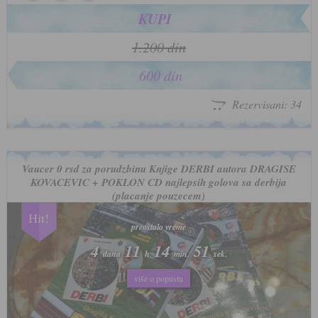
KUPI
1.200 din
600 din
Rezervisani: 34
Vaucer 0 rsd za porudzbinu Knjige DERBI autora DRAGISE
KOVACEVIC + POKLON CD najlepsih golova sa derbija
(placanje pouzecem)
Hit!
preostalo vreme
preostalo vreme
4
4
11
11
14
14
47
47
dana
dana
h
h
min.
min.
sek.
sek.
više o popustu
više o popustu