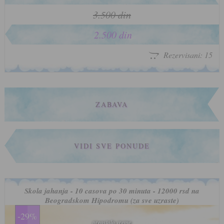
3.500 din
2.500 din
Rezervisani: 15
ZABAVA
VIDI SVE PONUDE
Skola jahanja - 10 casova po 30 minuta - 12000 rsd na
Beogradskom Hipodromu (za sve uzraste)
-29%
preostalo vreme
preostalo vreme