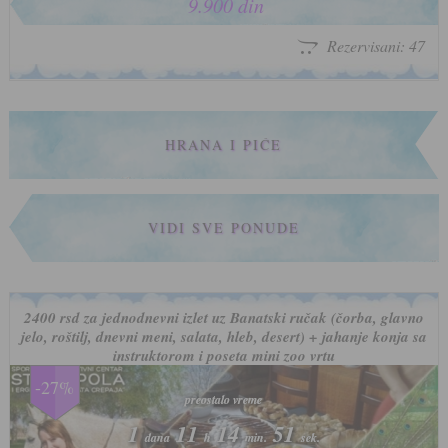
9.900 din
Rezervisani: 47
HRANA I PIĆE
VIDI SVE PONUDE
2400 rsd za jednodnevni izlet uz Banatski ručak (čorba, glavno
jelo, roštilj, dnevni meni, salata, hleb, desert) + jahanje konja sa
instruktorom i poseta mini zoo vrtu
-27%
preostalo vreme
preostalo vreme
1
1
11
11
14
14
47
47
dana
dana
h
h
min.
min.
sek.
sek.