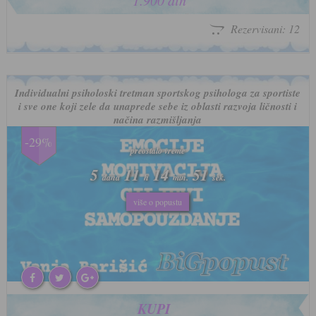
1.900 din
Rezervisani: 12
Individualni psiholoski tretman sportskog psihologa za sportiste
i sve one koji zele da unaprede sebe iz oblasti razvoja ličnosti i
načina razmišljanja
-29%
preostalo vreme
preostalo vreme
5
5
11
11
14
14
47
47
dana
dana
h
h
min.
min.
sek.
sek.
više o popustu
više o popustu
KUPI