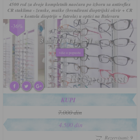
4500 rsd za dvoje kompletnih naočara po izboru sa antireflex
CR staklima - ženske, muške (brendirani dioptrijski okvir + CR
+ kontola dioptrije + futrola) u optici na Bulevaru
-36%
preostalo vreme
preostalo vreme
3
3
11
11
14
14
47
47
dana
dana
h
h
min.
min.
sek.
sek.
više o popustu
više o popustu
KUPI
7.000 din
4.500 din
Rezervisani: 9